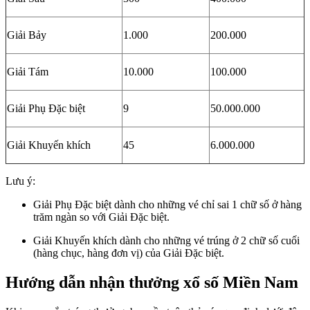
Giải Bảy
1.000
200.000
Giải Tám
10.000
100.000
Giải Phụ Đặc biệt
9
50.000.000
Giải Khuyến khích
45
6.000.000
Lưu ý:
Giải Phụ Đặc biệt dành cho những vé chỉ sai 1 chữ số ở hàng
trăm ngàn so với Giải Đặc biệt.
Giải Khuyến khích dành cho những vé trúng ở 2 chữ số cuối
(hàng chục, hàng đơn vị) của Giải Đặc biệt.
Hướng dẫn nhận thưởng xổ số Miền Nam