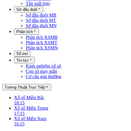
Tần suất loto
Sớ đầu đuôi
Sớ đầu đuôi MB
Sớ đầu đuôi MT
Sớ đầu đuôi MN
Phân tích
Phân tích XSMB
Phân tích XSMT
Phân tích XSMN
Sổ mơ
Tin tức
Kinh nghiệm xổ số
Con số may mắn
Cơ cấu giải thưởng
Tường Thuật Trực Tiếp
Xổ số Miền Bắc
18:15
Xổ số Miền Trung
17:15
Xổ số Miền Nam
16:15