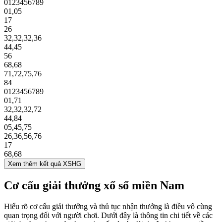
0
1
2
3
4
5
6
7
8
9
01
,
05
17
26
32
,
32
,
32
,
36
44
,
45
56
68
,
68
71
,
72
,
75
,
76
84
0
1
2
3
4
5
6
7
8
9
01
,
71
32
,
32
,
32
,
72
44
,
84
05
,
45
,
75
26
,
36
,
56
,
76
17
68
,
68
Xem thêm kết quả XSHG
Cơ cấu giải thưởng xổ số miền Nam
Hiểu rõ cơ cấu giải thưởng và thủ tục nhận thưởng là điều vô cùng
quan trọng đối với người chơi. Dưới đây là thông tin chi tiết về các