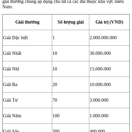
giải thưởng chung áp dụng cho tất cả các đài thuộc khu vực miền
Nam.
Giải thưởng
Số lượng giải
Giá trị (VND)
Giải Đặc biệt
1
2.000.000.000
Giải Nhất
10
30.000.000
Giải Nhì
10
15.000.000
Giải Ba
20
10.000.000
Giải Tư
70
3.000.000
Giải Năm
100
1.000.000
Giải Sáu
300
400.000