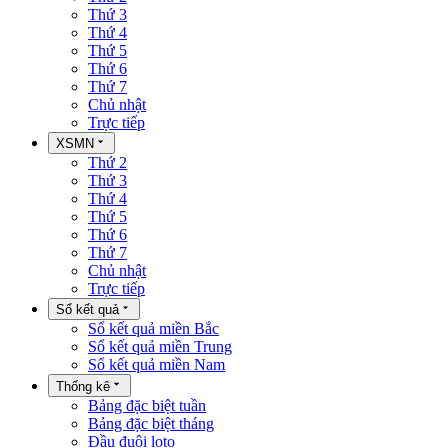
Thứ 3
Thứ 4
Thứ 5
Thứ 6
Thứ 7
Chủ nhật
Trực tiếp
XSMN
Thứ 2
Thứ 3
Thứ 4
Thứ 5
Thứ 6
Thứ 7
Chủ nhật
Trực tiếp
Sổ kết quả
Sổ kết quả miền Bắc
Sổ kết quả miền Trung
Sổ kết quả miền Nam
Thống kê
Bảng đặc biệt tuần
Bảng đặc biệt tháng
Đầu đuôi loto