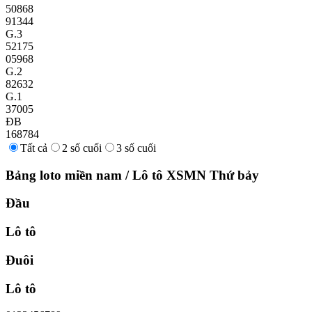
50868
91344
G.3
52175
05968
G.2
82632
G.1
37005
ĐB
168784
Tất cả
2 số cuối
3 số cuối
Bảng loto miền nam
/
Lô tô XSMN
Thứ bảy
Đầu
Lô tô
Đuôi
Lô tô