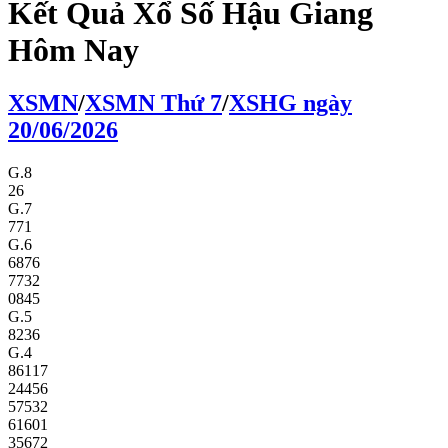
Kết Quả Xổ Số Hậu Giang
Hôm Nay
XS
MN
/
XS
MN
Thứ 7
/
XSHG
ngày
20/06/2026
G.8
26
G.7
771
G.6
6876
7732
0845
G.5
8236
G.4
86117
24456
57532
61601
35672