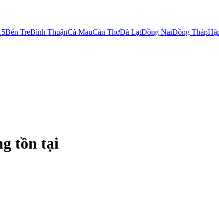
15
Bến Tre
Bình Thuận
Cà Mau
Cần Thơ
Đà Lạt
Đồng Nai
Đồng Tháp
Hậ
g tồn tại