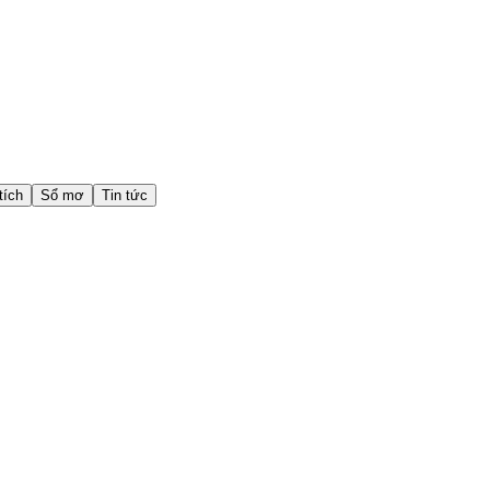
tích
Sổ mơ
Tin tức