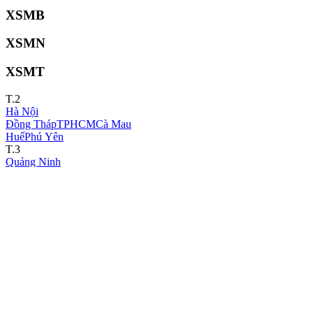
XSMB
XSMN
XSMT
T.2
Hà Nội
Đồng Tháp
TPHCM
Cà Mau
Huế
Phú Yên
T.3
Quảng Ninh
Vũng Tàu
Bến Tre
Bạc Liêu
Đắk Lắk
Quảng Nam
T.4
Bắc Ninh
Đồng Nai
Sóc Trăng
Cần Thơ
Khánh Hòa
Đà Nẵng
T.5
Hà Nội
An Giang
Tây Ninh
Bình Thuận
Bình Định
Quảng Bình
Quảng Trị
T.6
Hải Phòng