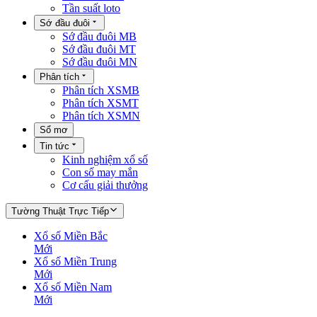
Tần suất loto
Sớ đầu đuôi
Sớ đầu đuôi MB
Sớ đầu đuôi MT
Sớ đầu đuôi MN
Phân tích
Phân tích XSMB
Phân tích XSMT
Phân tích XSMN
Sổ mơ
Tin tức
Kinh nghiệm xổ số
Con số may mắn
Cơ cấu giải thưởng
Tường Thuật Trực Tiếp
Xổ số Miền Bắc
Mới
Xổ số Miền Trung
Mới
Xổ số Miền Nam
Mới