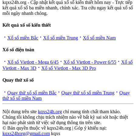
kqxs24h.org - Cập nhật kết quả xổ số kiến thiết hôm nay - Trực tiếp
kết quả xổ số ba miền nhanh, chính xác. Tra cứu ngay kết quả xổ số
mỗi ngày nhanh chóng.
Kết quả xổ số kiến thiết
Xổ số miền Bắc
Xổ số miền Trung
Xổ số miền Nam
Xổ số điện toán
Xổ số Vietlott - Mega 6/45
Xổ số Vietlott - Power 6/55
Xổ số
Vietlott - Max 3D
Xổ số Vietlott - Max 3D Pro
Quay thử xổ số
Quay thử xổ số miền Bắc
Quay thử xổ số miền Trung
Quay
thử xổ số miền Nam
Nội dung trên site
kqxs24h.org
chỉ mang tính chất tham khảo.
Chúng tôi không chịu trách nhiệm nào về bất kỳ sai sót hoặc thiệt
hại nào phát sinh từ việc sử dụng thông tin trên site.
© Bản quyền thuộc về kqxs24h.org | Góp ý khiếu nại:
kqxs24horg@gmail.com
kqxs