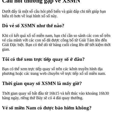
Câu hỏi thường gặp về XSMN
Dưới đây là một số câu hỏi phổ biến và giải đáp chi tiết giúp bạn
hiểu rõ hơn về loại hình xổ số này.
Dò vé số XSMN như thế nào?
Khi có kết quả xổ số miền nam, bạn chỉ cần so sánh các con số trên
vé của mình với các con số đã được công bố từ Giải Tám lên đến
Giải Đặc biệt. Bạn có thể dò từ hàng cuối cùng lên để tiết kiệm thời
gian.
Tôi có thể xem trực tiếp quay số ở đâu?
Bạn có thể xem trực tiếp quay số trên các kênh truyền hình địa
phương hoặc các trang web chuyên về trực tiếp xổ số miền nam.
Thời gian quay số XSMN là mấy giờ?
Thời gian quay số bắt đầu từ 16h15 và kết thúc vào khoảng 16h30
hàng ngày, riêng thứ Bảy sẽ có 4 đài quay thưởng.
Vé số miền Nam có được bảo hiểm không?