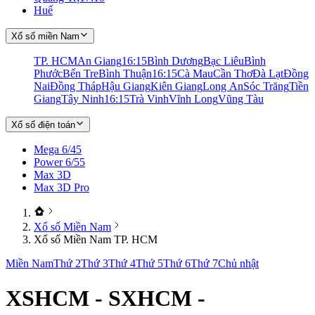
Huế
Xổ số miền Nam
TP. HCM
An Giang
16:15
Bình Dương
Bạc Liêu
Bình
Phước
Bến Tre
Bình Thuận
16:15
Cà Mau
Cần Thơ
Đà Lạt
Đồng
Nai
Đồng Tháp
Hậu Giang
Kiên Giang
Long An
Sóc Trăng
Tiền
Giang
Tây Ninh
16:15
Trà Vinh
Vĩnh Long
Vũng Tàu
Xổ số điện toán
Mega 6/45
Power 6/55
Max 3D
Max 3D Pro
Xổ số Miền Nam
Xổ số Miền Nam TP. HCM
Miền Nam
Thứ 2
Thứ 3
Thứ 4
Thứ 5
Thứ 6
Thứ 7
Chủ nhật
XSHCM - SXHCM -