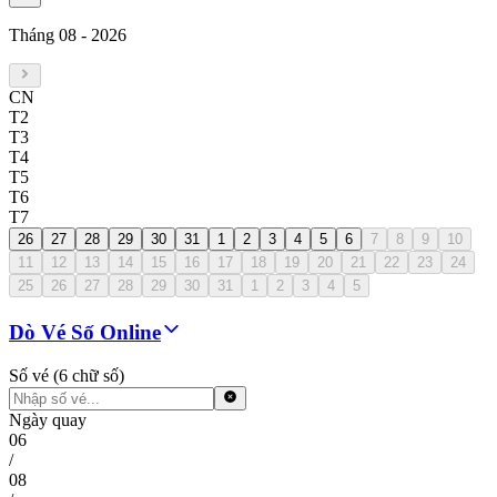
Tháng 08
-
2026
CN
T2
T3
T4
T5
T6
T7
26
27
28
29
30
31
1
2
3
4
5
6
7
8
9
10
11
12
13
14
15
16
17
18
19
20
21
22
23
24
25
26
27
28
29
30
31
1
2
3
4
5
Dò Vé Số Online
Số vé (6 chữ số)
Ngày quay
06
/
08