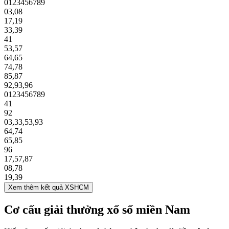
0
1
2
3
4
5
6
7
8
9
03
,
08
17
,
19
33
,
39
41
53
,
57
64
,
65
74
,
78
85
,
87
92
,
93
,
96
0
1
2
3
4
5
6
7
8
9
41
92
03
,
33
,
53
,
93
64
,
74
65
,
85
96
17
,
57
,
87
08
,
78
19
,
39
Xem thêm kết quả XSHCM
Cơ cấu giải thưởng xổ số miền Nam