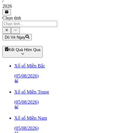
/
2026
Chọn tỉnh
Dò Vé Ngay
Kết Quả Hôm Qua
Xổ số Miền Bắc
(
05/08/2026
)
Xổ số Miền Trung
(
05/08/2026
)
Xổ số Miền Nam
(
05/08/2026
)