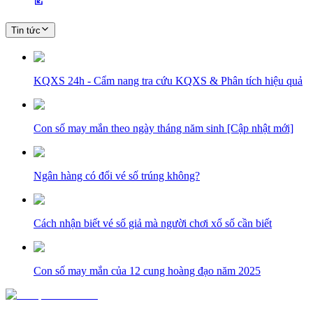
Tin tức
KQXS 24h - Cẩm nang tra cứu KQXS & Phân tích hiệu quả
Con số may mắn theo ngày tháng năm sinh [Cập nhật mới]
Ngân hàng có đổi vé số trúng không?
Cách nhận biết vé số giả mà người chơi xổ số cần biết
Con số may mắn của 12 cung hoàng đạo năm 2025