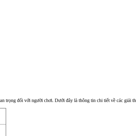
an trọng đối với người chơi. Dưới đây là thông tin chi tiết về các giả