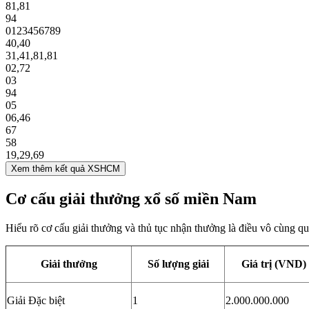
81
,
81
94
0
1
2
3
4
5
6
7
8
9
40
,
40
31
,
41
,
81
,
81
02
,
72
03
94
05
06
,
46
67
58
19
,
29
,
69
Xem thêm kết quả XSHCM
Cơ cấu giải thưởng xổ số miền Nam
Hiểu rõ cơ cấu giải thưởng và thủ tục nhận thưởng là điều vô cùng qu
Giải thưởng
Số lượng giải
Giá trị (VND)
Giải Đặc biệt
1
2.000.000.000