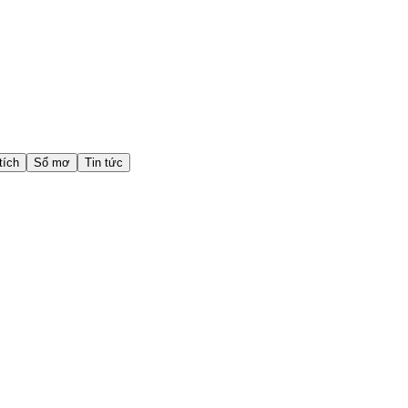
tích
Sổ mơ
Tin tức