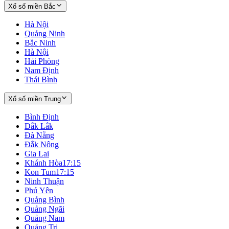
Xổ số miền Bắc
Hà Nội
Quảng Ninh
Bắc Ninh
Hà Nội
Hải Phòng
Nam Định
Thái Bình
Xổ số miền Trung
Bình Định
Đắk Lắk
Đà Nẵng
Đắk Nông
Gia Lai
Khánh Hòa
17:15
Kon Tum
17:15
Ninh Thuận
Phú Yên
Quảng Bình
Quảng Ngãi
Quảng Nam
Quảng Trị