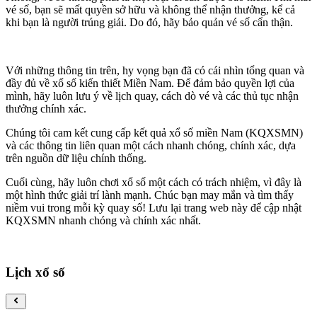
vé số, bạn sẽ mất quyền sở hữu và không thể nhận thưởng, kể cả
khi bạn là người trúng giải. Do đó, hãy bảo quản vé số cẩn thận.
Với những thông tin trên, hy vọng bạn đã có cái nhìn tổng quan và
đầy đủ về xổ số kiến thiết Miền Nam. Để đảm bảo quyền lợi của
mình, hãy luôn lưu ý về lịch quay, cách dò vé và các thủ tục nhận
thưởng chính xác.
Chúng tôi cam kết cung cấp kết quả xổ số miền Nam (KQXSMN)
và các thông tin liên quan một cách nhanh chóng, chính xác, dựa
trên nguồn dữ liệu chính thống.
Cuối cùng, hãy luôn chơi xổ số một cách có trách nhiệm, vì đây là
một hình thức giải trí lành mạnh. Chúc bạn may mắn và tìm thấy
niềm vui trong mỗi kỳ quay số! Lưu lại trang web này để cập nhật
KQXSMN nhanh chóng và chính xác nhất.
Lịch xổ số