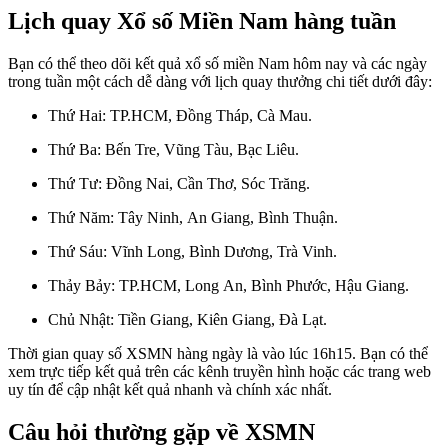
Lịch quay Xổ số Miền Nam hàng tuần
Bạn có thể theo dõi kết quả xổ số miền Nam hôm nay và các ngày
trong tuần một cách dễ dàng với lịch quay thưởng chi tiết dưới đây:
Thứ Hai: TP.HCM, Đồng Tháp, Cà Mau.
Thứ Ba: Bến Tre, Vũng Tàu, Bạc Liêu.
Thứ Tư: Đồng Nai, Cần Thơ, Sóc Trăng.
Thứ Năm: Tây Ninh, An Giang, Bình Thuận.
Thứ Sáu: Vĩnh Long, Bình Dương, Trà Vinh.
Thảy Bảy: TP.HCM, Long An, Bình Phước, Hậu Giang.
Chủ Nhật: Tiền Giang, Kiên Giang, Đà Lạt.
Thời gian quay số XSMN hàng ngày là vào lúc 16h15. Bạn có thể
xem trực tiếp kết quả trên các kênh truyền hình hoặc các trang web
uy tín để cập nhật kết quả nhanh và chính xác nhất.
Câu hỏi thường gặp về XSMN