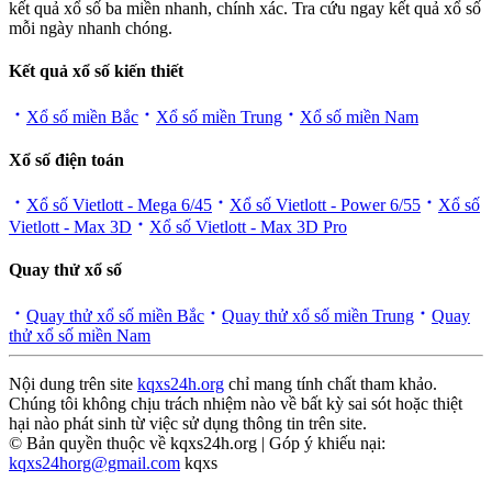
kết quả xổ số ba miền nhanh, chính xác. Tra cứu ngay kết quả xổ số
mỗi ngày nhanh chóng.
Kết quả xổ số kiến thiết
Xổ số miền Bắc
Xổ số miền Trung
Xổ số miền Nam
Xổ số điện toán
Xổ số Vietlott - Mega 6/45
Xổ số Vietlott - Power 6/55
Xổ số
Vietlott - Max 3D
Xổ số Vietlott - Max 3D Pro
Quay thử xổ số
Quay thử xổ số miền Bắc
Quay thử xổ số miền Trung
Quay
thử xổ số miền Nam
Nội dung trên site
kqxs24h.org
chỉ mang tính chất tham khảo.
Chúng tôi không chịu trách nhiệm nào về bất kỳ sai sót hoặc thiệt
hại nào phát sinh từ việc sử dụng thông tin trên site.
© Bản quyền thuộc về kqxs24h.org | Góp ý khiếu nại:
kqxs24horg@gmail.com
kqxs