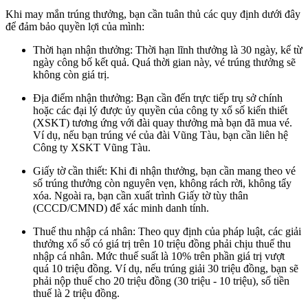
Khi may mắn trúng thưởng, bạn cần tuân thủ các quy định dưới đây
để đảm bảo quyền lợi của mình:
Thời hạn nhận thưởng: Thời hạn lĩnh thưởng là 30 ngày, kể từ
ngày công bố kết quả. Quá thời gian này, vé trúng thưởng sẽ
không còn giá trị.
Địa điểm nhận thưởng: Bạn cần đến trực tiếp trụ sở chính
hoặc các đại lý được ủy quyền của công ty xổ số kiến thiết
(XSKT) tương ứng với đài quay thưởng mà bạn đã mua vé.
Ví dụ, nếu bạn trúng vé của đài Vũng Tàu, bạn cần liên hệ
Công ty XSKT Vũng Tàu.
Giấy tờ cần thiết: Khi đi nhận thưởng, bạn cần mang theo vé
số trúng thưởng còn nguyên vẹn, không rách rời, không tẩy
xóa. Ngoài ra, bạn cần xuất trình Giấy tờ tùy thân
(CCCD/CMND) để xác minh danh tính.
Thuế thu nhập cá nhân: Theo quy định của pháp luật, các giải
thưởng xổ số có giá trị trên 10 triệu đồng phải chịu thuế thu
nhập cá nhân. Mức thuế suất là 10% trên phần giá trị vượt
quá 10 triệu đồng. Ví dụ, nếu trúng giải 30 triệu đồng, bạn sẽ
phải nộp thuế cho 20 triệu đồng (30 triệu - 10 triệu), số tiền
thuế là 2 triệu đồng.