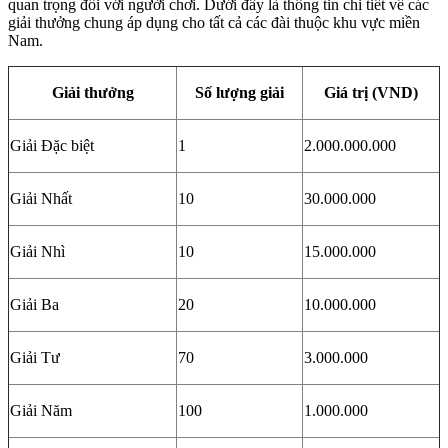
quan trọng đối với người chơi. Dưới đây là thông tin chi tiết về các
giải thưởng chung áp dụng cho tất cả các đài thuộc khu vực miền
Nam.
Giải thưởng
Số lượng giải
Giá trị (VND)
Giải Đặc biệt
1
2.000.000.000
Giải Nhất
10
30.000.000
Giải Nhì
10
15.000.000
Giải Ba
20
10.000.000
Giải Tư
70
3.000.000
Giải Năm
100
1.000.000