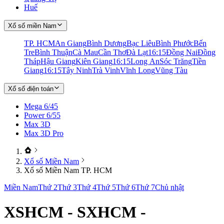
Huế
Xổ số miền Nam
TP. HCM
An Giang
Bình Dương
Bạc Liêu
Bình Phước
Bến
Tre
Bình Thuận
Cà Mau
Cần Thơ
Đà Lạt
16:15
Đồng Nai
Đồng
Tháp
Hậu Giang
Kiên Giang
16:15
Long An
Sóc Trăng
Tiền
Giang
16:15
Tây Ninh
Trà Vinh
Vĩnh Long
Vũng Tàu
Xổ số điện toán
Mega 6/45
Power 6/55
Max 3D
Max 3D Pro
Xổ số Miền Nam
Xổ số Miền Nam TP. HCM
Miền Nam
Thứ 2
Thứ 3
Thứ 4
Thứ 5
Thứ 6
Thứ 7
Chủ nhật
XSHCM - SXHCM -