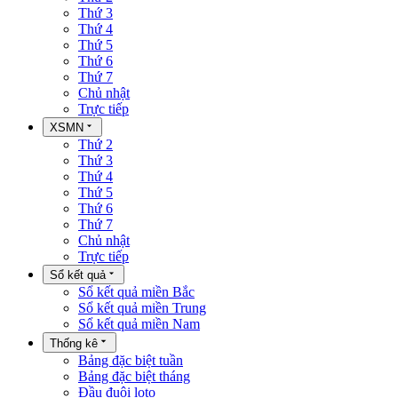
Thứ 3
Thứ 4
Thứ 5
Thứ 6
Thứ 7
Chủ nhật
Trực tiếp
XSMN
Thứ 2
Thứ 3
Thứ 4
Thứ 5
Thứ 6
Thứ 7
Chủ nhật
Trực tiếp
Sổ kết quả
Sổ kết quả miền Bắc
Sổ kết quả miền Trung
Sổ kết quả miền Nam
Thống kê
Bảng đặc biệt tuần
Bảng đặc biệt tháng
Đầu đuôi loto