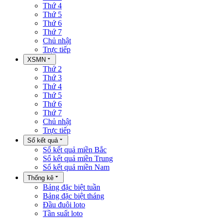
Thứ 4
Thứ 5
Thứ 6
Thứ 7
Chủ nhật
Trực tiếp
XSMN
Thứ 2
Thứ 3
Thứ 4
Thứ 5
Thứ 6
Thứ 7
Chủ nhật
Trực tiếp
Sổ kết quả
Sổ kết quả miền Bắc
Sổ kết quả miền Trung
Sổ kết quả miền Nam
Thống kê
Bảng đặc biệt tuần
Bảng đặc biệt tháng
Đầu đuôi loto
Tần suất loto