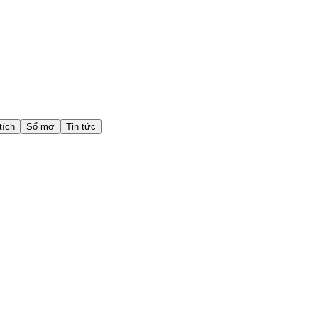
tích
Sổ mơ
Tin tức