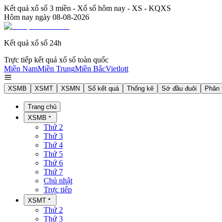
Kết quả xổ số 3 miền - Xổ số hôm nay - XS - KQXS
Hôm nay ngày
08-08-2026
Kết quả xổ số 24h
Trực tiếp kết quả xổ số toàn quốc
Miền Nam
Miền Trung
Miền Bắc
Vietlott
XSMB
XSMT
XSMN
Sổ kết quả
Thống kê
Sớ đầu đuôi
Phân 
Trang chủ
XSMB
Thứ 2
Thứ 3
Thứ 4
Thứ 5
Thứ 6
Thứ 7
Chủ nhật
Trực tiếp
XSMT
Thứ 2
Thứ 3