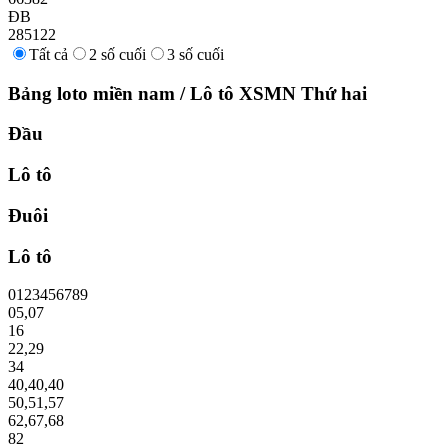
ĐB
285122
Tất cả
2 số cuối
3 số cuối
Bảng loto miền nam
/
Lô tô XSMN
Thứ hai
Đầu
Lô tô
Đuôi
Lô tô
0
1
2
3
4
5
6
7
8
9
05
,
07
16
22
,
29
34
40
,
40
,
40
50
,
51
,
57
62
,
67
,
68
82