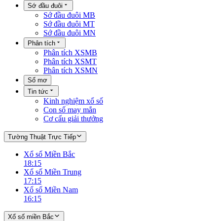
Sớ đầu đuôi
Sớ đầu đuôi MB
Sớ đầu đuôi MT
Sớ đầu đuôi MN
Phân tích
Phân tích XSMB
Phân tích XSMT
Phân tích XSMN
Sổ mơ
Tin tức
Kinh nghiệm xổ số
Con số may mắn
Cơ cấu giải thưởng
Tường Thuật Trực Tiếp
Xổ số Miền Bắc
18:15
Xổ số Miền Trung
17:15
Xổ số Miền Nam
16:15
Xổ số miền Bắc