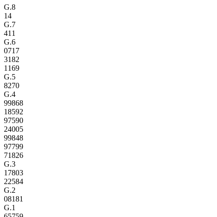
G.8
14
G.7
411
G.6
0717
3182
1169
G.5
8270
G.4
99868
18592
97590
24005
99848
97799
71826
G.3
17803
22584
G.2
08181
G.1
65759