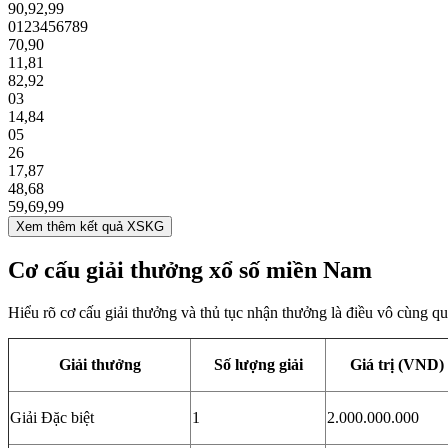
90
,
92
,
99
0
1
2
3
4
5
6
7
8
9
70
,
90
11
,
81
82
,
92
03
14
,
84
05
26
17
,
87
48
,
68
59
,
69
,
99
Xem thêm kết quả XSKG
Cơ cấu giải thưởng xổ số miền Nam
Hiểu rõ cơ cấu giải thưởng và thủ tục nhận thưởng là điều vô cùng qu
Giải thưởng
Số lượng giải
Giá trị (VND)
Giải Đặc biệt
1
2.000.000.000