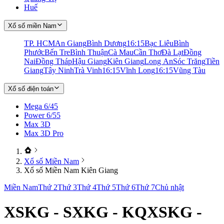
Huế
Xổ số miền Nam
TP. HCM
An Giang
Bình Dương
16:15
Bạc Liêu
Bình
Phước
Bến Tre
Bình Thuận
Cà Mau
Cần Thơ
Đà Lạt
Đồng
Nai
Đồng Tháp
Hậu Giang
Kiên Giang
Long An
Sóc Trăng
Tiền
Giang
Tây Ninh
Trà Vinh
16:15
Vĩnh Long
16:15
Vũng Tàu
Xổ số điện toán
Mega 6/45
Power 6/55
Max 3D
Max 3D Pro
Xổ số Miền Nam
Xổ số Miền Nam Kiên Giang
Miền Nam
Thứ 2
Thứ 3
Thứ 4
Thứ 5
Thứ 6
Thứ 7
Chủ nhật
XSKG - SXKG - KQXSKG -