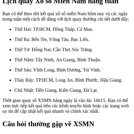
Lịch quay Xổ số Miền Nam hàng tuần
Bạn có thể theo dõi kết quả xổ số miền Nam hôm nay và các ngày
trong tuần một cách dễ dàng với lịch quay thưởng chi tiết dưới đây:
Thứ Hai: TP.HCM, Đồng Tháp, Cà Mau.
Thứ Ba: Bến Tre, Vũng Tàu, Bạc Liêu.
Thứ Tư: Đồng Nai, Cần Thơ, Sóc Trăng.
Thứ Năm: Tây Ninh, An Giang, Bình Thuận.
Thứ Sáu: Vĩnh Long, Bình Dương, Trà Vinh.
Thảy Bảy: TP.HCM, Long An, Bình Phước, Hậu Giang.
Chủ Nhật: Tiền Giang, Kiên Giang, Đà Lạt.
Thời gian quay số XSMN hàng ngày là vào lúc 16h15. Bạn có thể
xem trực tiếp kết quả trên các kênh truyền hình hoặc các trang web
uy tín để cập nhật kết quả nhanh và chính xác nhất.
Câu hỏi thường gặp về XSMN