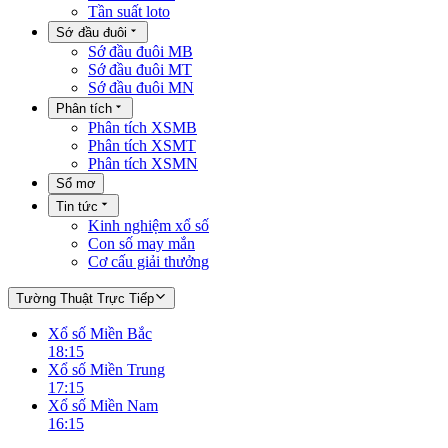
Tần suất loto
Sớ đầu đuôi
Sớ đầu đuôi MB
Sớ đầu đuôi MT
Sớ đầu đuôi MN
Phân tích
Phân tích XSMB
Phân tích XSMT
Phân tích XSMN
Sổ mơ
Tin tức
Kinh nghiệm xổ số
Con số may mắn
Cơ cấu giải thưởng
Tường Thuật Trực Tiếp
Xổ số Miền Bắc
18:15
Xổ số Miền Trung
17:15
Xổ số Miền Nam
16:15