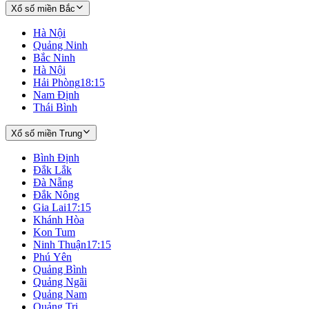
Xổ số miền Bắc
Hà Nội
Quảng Ninh
Bắc Ninh
Hà Nội
Hải Phòng
18:15
Nam Định
Thái Bình
Xổ số miền Trung
Bình Định
Đắk Lắk
Đà Nẵng
Đắk Nông
Gia Lai
17:15
Khánh Hòa
Kon Tum
Ninh Thuận
17:15
Phú Yên
Quảng Bình
Quảng Ngãi
Quảng Nam
Quảng Trị