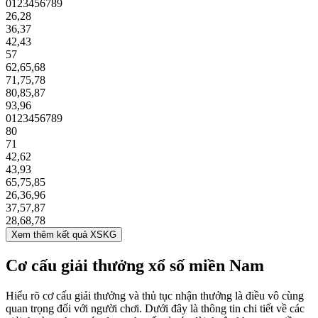
0
1
2
3
4
5
6
7
8
9
26
,
28
36
,
37
42
,
43
57
62
,
65
,
68
71
,
75
,
78
80
,
85
,
87
93
,
96
0
1
2
3
4
5
6
7
8
9
80
71
42
,
62
43
,
93
65
,
75
,
85
26
,
36
,
96
37
,
57
,
87
28
,
68
,
78
Xem thêm kết quả XSKG
Cơ cấu giải thưởng xổ số miền Nam
Hiểu rõ cơ cấu giải thưởng và thủ tục nhận thưởng là điều vô cùng
quan trọng đối với người chơi. Dưới đây là thông tin chi tiết về các