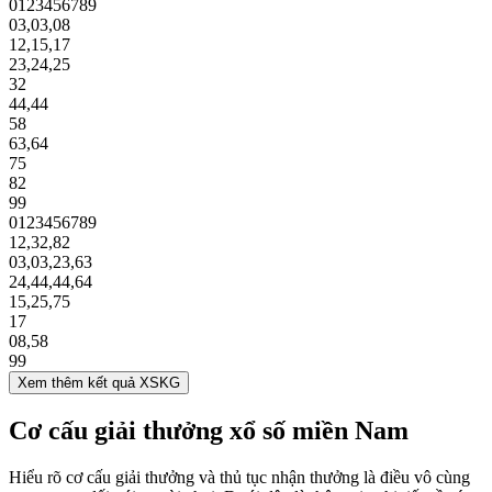
0
1
2
3
4
5
6
7
8
9
03
,
03
,
08
12
,
15
,
17
23
,
24
,
25
32
44
,
44
58
63
,
64
75
82
99
0
1
2
3
4
5
6
7
8
9
12
,
32
,
82
03
,
03
,
23
,
63
24
,
44
,
44
,
64
15
,
25
,
75
17
08
,
58
99
Xem thêm kết quả XSKG
Cơ cấu giải thưởng xổ số miền Nam
Hiểu rõ cơ cấu giải thưởng và thủ tục nhận thưởng là điều vô cùng