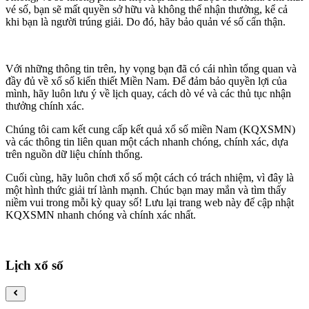
vé số, bạn sẽ mất quyền sở hữu và không thể nhận thưởng, kể cả
khi bạn là người trúng giải. Do đó, hãy bảo quản vé số cẩn thận.
Với những thông tin trên, hy vọng bạn đã có cái nhìn tổng quan và
đầy đủ về xổ số kiến thiết Miền Nam. Để đảm bảo quyền lợi của
mình, hãy luôn lưu ý về lịch quay, cách dò vé và các thủ tục nhận
thưởng chính xác.
Chúng tôi cam kết cung cấp kết quả xổ số miền Nam (KQXSMN)
và các thông tin liên quan một cách nhanh chóng, chính xác, dựa
trên nguồn dữ liệu chính thống.
Cuối cùng, hãy luôn chơi xổ số một cách có trách nhiệm, vì đây là
một hình thức giải trí lành mạnh. Chúc bạn may mắn và tìm thấy
niềm vui trong mỗi kỳ quay số! Lưu lại trang web này để cập nhật
KQXSMN nhanh chóng và chính xác nhất.
Lịch xổ số