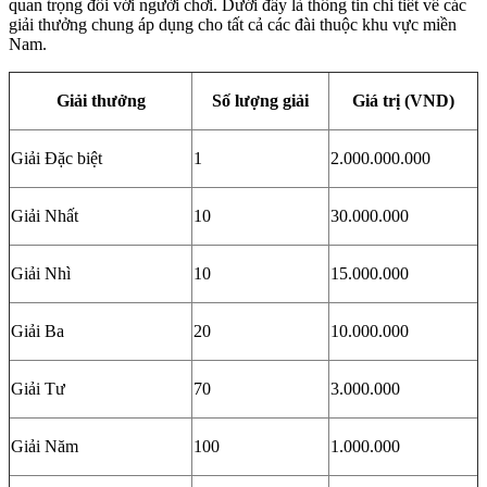
quan trọng đối với người chơi. Dưới đây là thông tin chi tiết về các
giải thưởng chung áp dụng cho tất cả các đài thuộc khu vực miền
Nam.
Giải thưởng
Số lượng giải
Giá trị (VND)
Giải Đặc biệt
1
2.000.000.000
Giải Nhất
10
30.000.000
Giải Nhì
10
15.000.000
Giải Ba
20
10.000.000
Giải Tư
70
3.000.000
Giải Năm
100
1.000.000