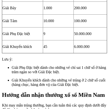
Giải Bảy
1.000
200.000
Giải Tám
10.000
100.000
Giải Phụ Đặc biệt
9
50.000.000
Giải Khuyến khích
45
6.000.000
Lưu ý:
Giải Phụ Đặc biệt dành cho những vé chỉ sai 1 chữ số ở hàng
trăm ngàn so với Giải Đặc biệt.
Giải Khuyến khích dành cho những vé trúng ở 2 chữ số cuối
(hàng chục, hàng đơn vị) của Giải Đặc biệt.
Hướng dẫn nhận thưởng xổ số Miền Nam
Khi may mắn trúng thưởng, bạn cần tuân thủ các quy định dưới đây