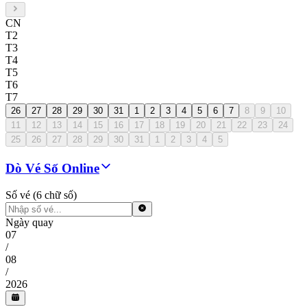
CN
T2
T3
T4
T5
T6
T7
26
27
28
29
30
31
1
2
3
4
5
6
7
8
9
10
11
12
13
14
15
16
17
18
19
20
21
22
23
24
25
26
27
28
29
30
31
1
2
3
4
5
Dò Vé Số Online
Số vé (6 chữ số)
Ngày quay
07
/
08
/
2026