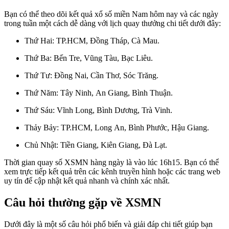
Bạn có thể theo dõi kết quả xổ số miền Nam hôm nay và các ngày
trong tuần một cách dễ dàng với lịch quay thưởng chi tiết dưới đây:
Thứ Hai: TP.HCM, Đồng Tháp, Cà Mau.
Thứ Ba: Bến Tre, Vũng Tàu, Bạc Liêu.
Thứ Tư: Đồng Nai, Cần Thơ, Sóc Trăng.
Thứ Năm: Tây Ninh, An Giang, Bình Thuận.
Thứ Sáu: Vĩnh Long, Bình Dương, Trà Vinh.
Thảy Bảy: TP.HCM, Long An, Bình Phước, Hậu Giang.
Chủ Nhật: Tiền Giang, Kiên Giang, Đà Lạt.
Thời gian quay số XSMN hàng ngày là vào lúc 16h15. Bạn có thể
xem trực tiếp kết quả trên các kênh truyền hình hoặc các trang web
uy tín để cập nhật kết quả nhanh và chính xác nhất.
Câu hỏi thường gặp về XSMN
Dưới đây là một số câu hỏi phổ biến và giải đáp chi tiết giúp bạn