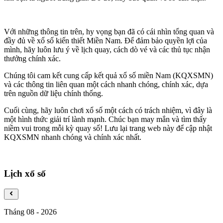
Với những thông tin trên, hy vọng bạn đã có cái nhìn tổng quan và
đầy đủ về xổ số kiến thiết Miền Nam. Để đảm bảo quyền lợi của
mình, hãy luôn lưu ý về lịch quay, cách dò vé và các thủ tục nhận
thưởng chính xác.
Chúng tôi cam kết cung cấp kết quả xổ số miền Nam (KQXSMN)
và các thông tin liên quan một cách nhanh chóng, chính xác, dựa
trên nguồn dữ liệu chính thống.
Cuối cùng, hãy luôn chơi xổ số một cách có trách nhiệm, vì đây là
một hình thức giải trí lành mạnh. Chúc bạn may mắn và tìm thấy
niềm vui trong mỗi kỳ quay số! Lưu lại trang web này để cập nhật
KQXSMN nhanh chóng và chính xác nhất.
Lịch xổ số
Tháng 08
-
2026