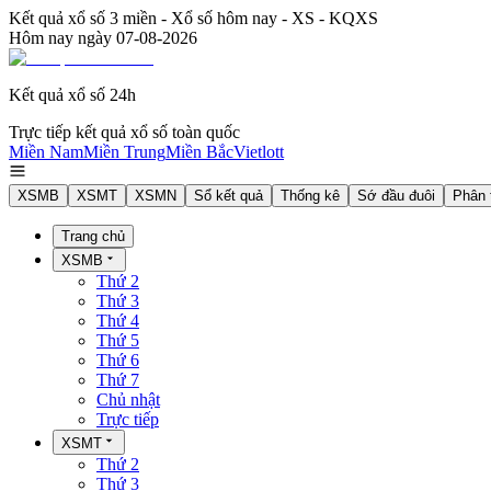
Kết quả xổ số 3 miền - Xổ số hôm nay - XS - KQXS
Hôm nay ngày
07-08-2026
Kết quả xổ số 24h
Trực tiếp kết quả xổ số toàn quốc
Miền Nam
Miền Trung
Miền Bắc
Vietlott
XSMB
XSMT
XSMN
Sổ kết quả
Thống kê
Sớ đầu đuôi
Phân 
Trang chủ
XSMB
Thứ 2
Thứ 3
Thứ 4
Thứ 5
Thứ 6
Thứ 7
Chủ nhật
Trực tiếp
XSMT
Thứ 2
Thứ 3