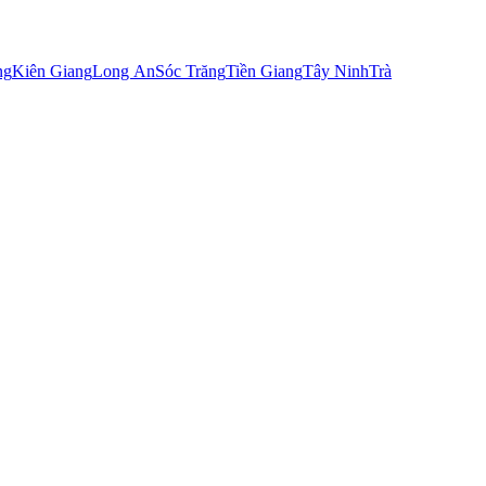
ng
Kiên Giang
Long An
Sóc Trăng
Tiền Giang
Tây Ninh
Trà