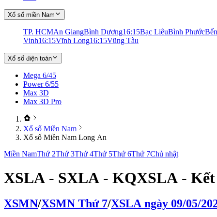
Xổ số miền Nam
TP. HCM
An Giang
Bình Dương
16:15
Bạc Liêu
Bình Phước
Bến
Vinh
16:15
Vĩnh Long
16:15
Vũng Tàu
Xổ số điện toán
Mega 6/45
Power 6/55
Max 3D
Max 3D Pro
Xổ số Miền Nam
Xổ số Miền Nam Long An
Miền Nam
Thứ 2
Thứ 3
Thứ 4
Thứ 5
Thứ 6
Thứ 7
Chủ nhật
XSLA - SXLA - KQXSLA - Kết
XS
MN
/
XS
MN
Thứ 7
/
XSLA
ngày 09/05/20