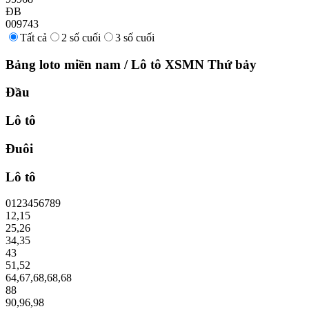
ĐB
009743
Tất cả
2 số cuối
3 số cuối
Bảng loto miền nam
/
Lô tô XSMN
Thứ bảy
Đầu
Lô tô
Đuôi
Lô tô
0
1
2
3
4
5
6
7
8
9
12
,
15
25
,
26
34
,
35
43
51
,
52
64
,
67
,
68
,
68
,
68
88
90
,
96
,
98