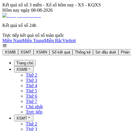
Kết quả xổ số 3 miền - Xổ số hôm nay - XS - KQXS
Hôm nay ngày
08-08-2026
Kết quả xổ số 24h
Trực tiếp kết quả xổ số toàn quốc
Miền Nam
Miền Trung
Miền Bắc
Vietlott
XSMB
XSMT
XSMN
Sổ kết quả
Thống kê
Sớ đầu đuôi
Phân 
Trang chủ
XSMB
Thứ 2
Thứ 3
Thứ 4
Thứ 5
Thứ 6
Thứ 7
Chủ nhật
Trực tiếp
XSMT
Thứ 2
Thứ 3