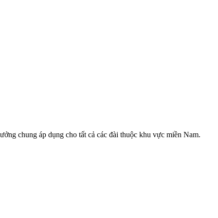
i thưởng chung áp dụng cho tất cả các đài thuộc khu vực miền Nam.