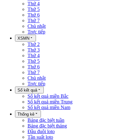
Thứ 4
Thứ 5
Thứ 6
Thứ 7
Chủ nhật
Trực tiếp
XSMN
Thứ 2
Thứ 3
Thứ 4
Thứ 5
Thứ 6
Thứ 7
Chủ nhật
Trực tiếp
Sổ kết quả
Sổ kết quả miền Bắc
Sổ kết quả miền Trung
Sổ kết quả miền Nam
Thống kê
Bảng đặc biệt tuần
Bảng đặc biệt tháng
Đầu đuôi loto
Tần suất loto