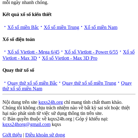
mỗi ngày nhanh chóng.
Kết quả xổ số kiến thiết
Xổ số miền Bắc
Xổ số miền Trung
Xổ số miền Nam
Xổ số điện toán
Xổ số Vietlott - Mega 6/45
Xổ số Vietlott - Power 6/55
Xổ số
Vietlott - Max 3D
Xổ số Vietlott - Max 3D Pro
Quay thử xổ số
Quay thử xổ số miền Bắc
Quay thử xổ số miền Trung
Quay
thử xổ số miền Nam
Nội dung trên site
kqxs24h.org
chỉ mang tính chất tham khảo.
Chúng tôi không chịu trách nhiệm nào về bất kỳ sai sót hoặc thiệt
hại nào phát sinh từ việc sử dụng thông tin trên site.
© Bản quyền thuộc về kqxs24h.org | Góp ý khiếu nại:
kqxs24horg@gmail.com
kqxs
Giới thiệu
|
Điều khoản sử dụng