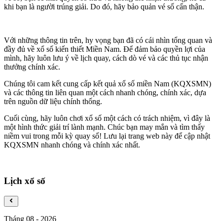
khi bạn là người trúng giải. Do đó, hãy bảo quản vé số cẩn thận.
Với những thông tin trên, hy vọng bạn đã có cái nhìn tổng quan và
đầy đủ về xổ số kiến thiết Miền Nam. Để đảm bảo quyền lợi của
mình, hãy luôn lưu ý về lịch quay, cách dò vé và các thủ tục nhận
thưởng chính xác.
Chúng tôi cam kết cung cấp kết quả xổ số miền Nam (KQXSMN)
và các thông tin liên quan một cách nhanh chóng, chính xác, dựa
trên nguồn dữ liệu chính thống.
Cuối cùng, hãy luôn chơi xổ số một cách có trách nhiệm, vì đây là
một hình thức giải trí lành mạnh. Chúc bạn may mắn và tìm thấy
niềm vui trong mỗi kỳ quay số! Lưu lại trang web này để cập nhật
KQXSMN nhanh chóng và chính xác nhất.
Lịch xổ số
Tháng 08
-
2026