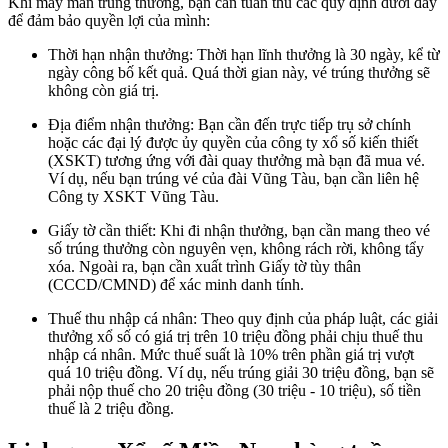
Khi may mắn trúng thưởng, bạn cần tuân thủ các quy định dưới đây
để đảm bảo quyền lợi của mình:
Thời hạn nhận thưởng: Thời hạn lĩnh thưởng là 30 ngày, kể từ
ngày công bố kết quả. Quá thời gian này, vé trúng thưởng sẽ
không còn giá trị.
Địa điểm nhận thưởng: Bạn cần đến trực tiếp trụ sở chính
hoặc các đại lý được ủy quyền của công ty xổ số kiến thiết
(XSKT) tương ứng với đài quay thưởng mà bạn đã mua vé.
Ví dụ, nếu bạn trúng vé của đài Vũng Tàu, bạn cần liên hệ
Công ty XSKT Vũng Tàu.
Giấy tờ cần thiết: Khi đi nhận thưởng, bạn cần mang theo vé
số trúng thưởng còn nguyên vẹn, không rách rời, không tẩy
xóa. Ngoài ra, bạn cần xuất trình Giấy tờ tùy thân
(CCCD/CMND) để xác minh danh tính.
Thuế thu nhập cá nhân: Theo quy định của pháp luật, các giải
thưởng xổ số có giá trị trên 10 triệu đồng phải chịu thuế thu
nhập cá nhân. Mức thuế suất là 10% trên phần giá trị vượt
quá 10 triệu đồng. Ví dụ, nếu trúng giải 30 triệu đồng, bạn sẽ
phải nộp thuế cho 20 triệu đồng (30 triệu - 10 triệu), số tiền
thuế là 2 triệu đồng.