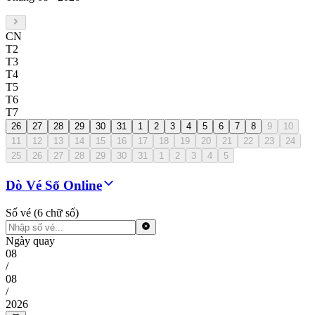
CN
T2
T3
T4
T5
T6
T7
26
27
28
29
30
31
1
2
3
4
5
6
7
8
9
10
11
12
13
14
15
16
17
18
19
20
21
22
23
24
25
26
27
28
29
30
31
1
2
3
4
5
Dò Vé Số Online
Số vé (6 chữ số)
Ngày quay
08
/
08
/
2026