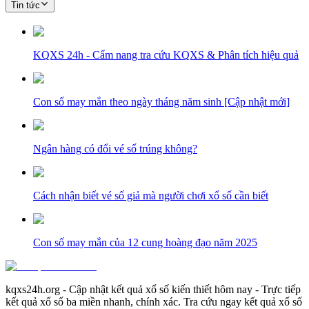
Tin tức
KQXS 24h - Cẩm nang tra cứu KQXS & Phân tích hiệu quả
Con số may mắn theo ngày tháng năm sinh [Cập nhật mới]
Ngân hàng có đổi vé số trúng không?
Cách nhận biết vé số giả mà người chơi xổ số cần biết
Con số may mắn của 12 cung hoàng đạo năm 2025
kqxs24h.org - Cập nhật kết quả xổ số kiến thiết hôm nay - Trực tiếp
kết quả xổ số ba miền nhanh, chính xác. Tra cứu ngay kết quả xổ số