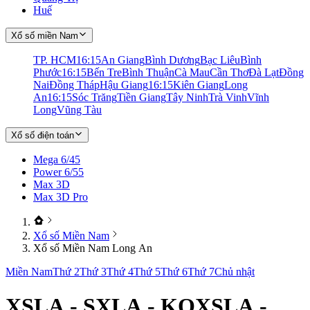
Huế
Xổ số miền Nam
TP. HCM
16:15
An Giang
Bình Dương
Bạc Liêu
Bình
Phước
16:15
Bến Tre
Bình Thuận
Cà Mau
Cần Thơ
Đà Lạt
Đồng
Nai
Đồng Tháp
Hậu Giang
16:15
Kiên Giang
Long
An
16:15
Sóc Trăng
Tiền Giang
Tây Ninh
Trà Vinh
Vĩnh
Long
Vũng Tàu
Xổ số điện toán
Mega 6/45
Power 6/55
Max 3D
Max 3D Pro
Xổ số Miền Nam
Xổ số Miền Nam Long An
Miền Nam
Thứ 2
Thứ 3
Thứ 4
Thứ 5
Thứ 6
Thứ 7
Chủ nhật
XSLA - SXLA - KQXSLA -