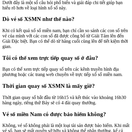
Dưới đây là một số câu hỏi phổ biến và giải đáp chi tiết giúp bạn
hiểu rõ hơn về loại hình xổ số này.
Dò vé số XSMN như thế nào?
Khi có kết quả xổ số miền nam, bạn chỉ cần so sánh các con số trên
vé của mình với các con số đã được công bố từ Giải Tám lên đến
Giải Đặc biệt. Bạn có thể dò từ hàng cuối cùng lên để tiết kiệm thời
gian.
Tôi có thể xem trực tiếp quay số ở đâu?
Bạn có thể xem trực tiếp quay số trên các kênh truyền hình địa
phương hoặc các trang web chuyên về trực tiếp xổ số miền nam.
Thời gian quay số XSMN là mấy giờ?
Thời gian quay số bắt đầu từ 16h15 và kết thúc vào khoảng 16h30
hàng ngày, riêng thứ Bảy sẽ có 4 đài quay thưởng.
Vé số miền Nam có được bảo hiểm không?
Không, vé số không phải là một loại tài sản được bảo hiểm. Khi mất
vé số, bạn sẽ mất quyền sở hữu và không thể nhận thưởng, kể cả