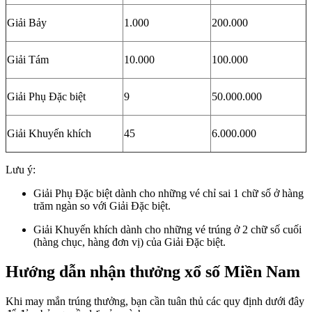
Giải Bảy
1.000
200.000
Giải Tám
10.000
100.000
Giải Phụ Đặc biệt
9
50.000.000
Giải Khuyến khích
45
6.000.000
Lưu ý:
Giải Phụ Đặc biệt dành cho những vé chỉ sai 1 chữ số ở hàng
trăm ngàn so với Giải Đặc biệt.
Giải Khuyến khích dành cho những vé trúng ở 2 chữ số cuối
(hàng chục, hàng đơn vị) của Giải Đặc biệt.
Hướng dẫn nhận thưởng xổ số Miền Nam
Khi may mắn trúng thưởng, bạn cần tuân thủ các quy định dưới đây