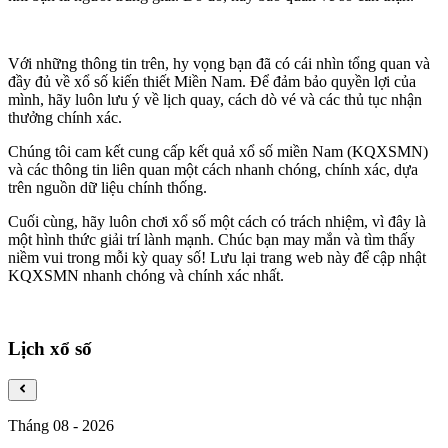
Với những thông tin trên, hy vọng bạn đã có cái nhìn tổng quan và
đầy đủ về xổ số kiến thiết Miền Nam. Để đảm bảo quyền lợi của
mình, hãy luôn lưu ý về lịch quay, cách dò vé và các thủ tục nhận
thưởng chính xác.
Chúng tôi cam kết cung cấp kết quả xổ số miền Nam (KQXSMN)
và các thông tin liên quan một cách nhanh chóng, chính xác, dựa
trên nguồn dữ liệu chính thống.
Cuối cùng, hãy luôn chơi xổ số một cách có trách nhiệm, vì đây là
một hình thức giải trí lành mạnh. Chúc bạn may mắn và tìm thấy
niềm vui trong mỗi kỳ quay số! Lưu lại trang web này để cập nhật
KQXSMN nhanh chóng và chính xác nhất.
Lịch xổ số
Tháng 08
-
2026