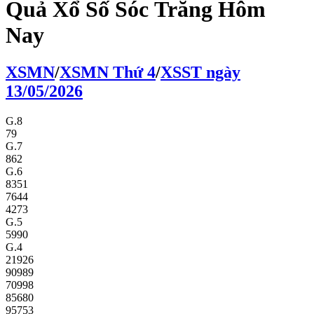
Quả Xổ Số Sóc Trăng Hôm
Nay
XS
MN
/
XS
MN
Thứ 4
/
XSST
ngày
13/05/2026
G.8
79
G.7
862
G.6
8351
7644
4273
G.5
5990
G.4
21926
90989
70998
85680
95753