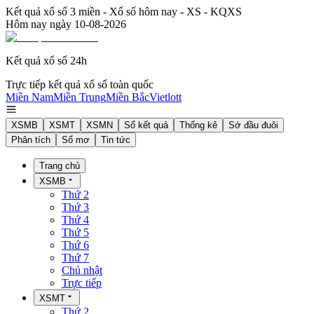
Kết quả xổ số 3 miền - Xổ số hôm nay - XS - KQXS
Hôm nay ngày
10-08-2026
Kết quả xổ số 24h
Trực tiếp kết quả xổ số toàn quốc
Miền Nam
Miền Trung
Miền Bắc
Vietlott
XSMB
XSMT
XSMN
Sổ kết quả
Thống kê
Sớ đầu đuôi
Phân tích
Sổ mơ
Tin tức
Trang chủ
XSMB
Thứ 2
Thứ 3
Thứ 4
Thứ 5
Thứ 6
Thứ 7
Chủ nhật
Trực tiếp
XSMT
Thứ 2