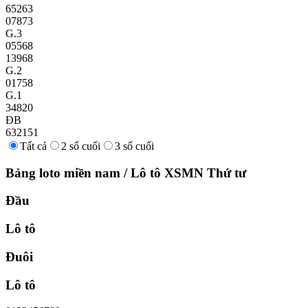
65263
07873
G.3
05568
13968
G.2
01758
G.1
34820
ĐB
632151
Tất cả
2 số cuối
3 số cuối
Bảng loto miền nam
/
Lô tô XSMN
Thứ tư
Đầu
Lô tô
Đuôi
Lô tô