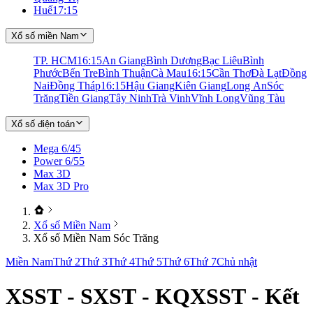
Huế
17:15
Xổ số miền Nam
TP. HCM
16:15
An Giang
Bình Dương
Bạc Liêu
Bình
Phước
Bến Tre
Bình Thuận
Cà Mau
16:15
Cần Thơ
Đà Lạt
Đồng
Nai
Đồng Tháp
16:15
Hậu Giang
Kiên Giang
Long An
Sóc
Trăng
Tiền Giang
Tây Ninh
Trà Vinh
Vĩnh Long
Vũng Tàu
Xổ số điện toán
Mega 6/45
Power 6/55
Max 3D
Max 3D Pro
Xổ số Miền Nam
Xổ số Miền Nam Sóc Trăng
Miền Nam
Thứ 2
Thứ 3
Thứ 4
Thứ 5
Thứ 6
Thứ 7
Chủ nhật
XSST - SXST - KQXSST - Kết