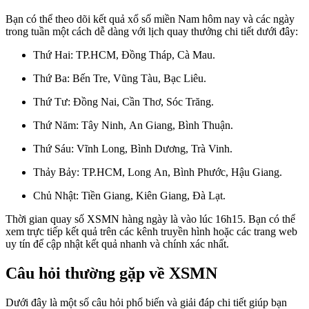
Bạn có thể theo dõi kết quả xổ số miền Nam hôm nay và các ngày
trong tuần một cách dễ dàng với lịch quay thưởng chi tiết dưới đây:
Thứ Hai: TP.HCM, Đồng Tháp, Cà Mau.
Thứ Ba: Bến Tre, Vũng Tàu, Bạc Liêu.
Thứ Tư: Đồng Nai, Cần Thơ, Sóc Trăng.
Thứ Năm: Tây Ninh, An Giang, Bình Thuận.
Thứ Sáu: Vĩnh Long, Bình Dương, Trà Vinh.
Thảy Bảy: TP.HCM, Long An, Bình Phước, Hậu Giang.
Chủ Nhật: Tiền Giang, Kiên Giang, Đà Lạt.
Thời gian quay số XSMN hàng ngày là vào lúc 16h15. Bạn có thể
xem trực tiếp kết quả trên các kênh truyền hình hoặc các trang web
uy tín để cập nhật kết quả nhanh và chính xác nhất.
Câu hỏi thường gặp về XSMN
Dưới đây là một số câu hỏi phổ biến và giải đáp chi tiết giúp bạn