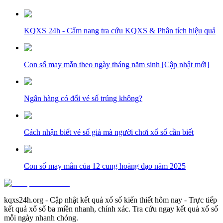
KQXS 24h - Cẩm nang tra cứu KQXS & Phân tích hiệu quả
Con số may mắn theo ngày tháng năm sinh [Cập nhật mới]
Ngân hàng có đổi vé số trúng không?
Cách nhận biết vé số giả mà người chơi xổ số cần biết
Con số may mắn của 12 cung hoàng đạo năm 2025
kqxs24h.org - Cập nhật kết quả xổ số kiến thiết hôm nay - Trực tiếp
kết quả xổ số ba miền nhanh, chính xác. Tra cứu ngay kết quả xổ số
mỗi ngày nhanh chóng.