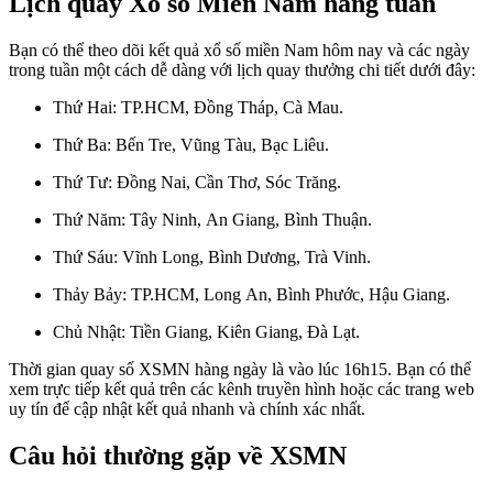
Lịch quay Xổ số Miền Nam hàng tuần
Bạn có thể theo dõi kết quả xổ số miền Nam hôm nay và các ngày
trong tuần một cách dễ dàng với lịch quay thưởng chi tiết dưới đây:
Thứ Hai: TP.HCM, Đồng Tháp, Cà Mau.
Thứ Ba: Bến Tre, Vũng Tàu, Bạc Liêu.
Thứ Tư: Đồng Nai, Cần Thơ, Sóc Trăng.
Thứ Năm: Tây Ninh, An Giang, Bình Thuận.
Thứ Sáu: Vĩnh Long, Bình Dương, Trà Vinh.
Thảy Bảy: TP.HCM, Long An, Bình Phước, Hậu Giang.
Chủ Nhật: Tiền Giang, Kiên Giang, Đà Lạt.
Thời gian quay số XSMN hàng ngày là vào lúc 16h15. Bạn có thể
xem trực tiếp kết quả trên các kênh truyền hình hoặc các trang web
uy tín để cập nhật kết quả nhanh và chính xác nhất.
Câu hỏi thường gặp về XSMN