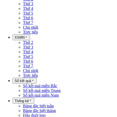
Thứ 3
Thứ 4
Thứ 5
Thứ 6
Thứ 7
Chủ nhật
Trực tiếp
XSMN
Thứ 2
Thứ 3
Thứ 4
Thứ 5
Thứ 6
Thứ 7
Chủ nhật
Trực tiếp
Sổ kết quả
Sổ kết quả miền Bắc
Sổ kết quả miền Trung
Sổ kết quả miền Nam
Thống kê
Bảng đặc biệt tuần
Bảng đặc biệt tháng
Đầu đuôi loto