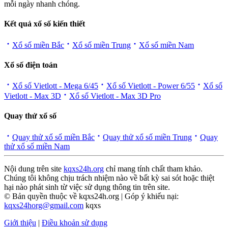
mỗi ngày nhanh chóng.
Kết quả xổ số kiến thiết
Xổ số miền Bắc
Xổ số miền Trung
Xổ số miền Nam
Xổ số điện toán
Xổ số Vietlott - Mega 6/45
Xổ số Vietlott - Power 6/55
Xổ số
Vietlott - Max 3D
Xổ số Vietlott - Max 3D Pro
Quay thử xổ số
Quay thử xổ số miền Bắc
Quay thử xổ số miền Trung
Quay
thử xổ số miền Nam
Nội dung trên site
kqxs24h.org
chỉ mang tính chất tham khảo.
Chúng tôi không chịu trách nhiệm nào về bất kỳ sai sót hoặc thiệt
hại nào phát sinh từ việc sử dụng thông tin trên site.
© Bản quyền thuộc về kqxs24h.org | Góp ý khiếu nại:
kqxs24horg@gmail.com
kqxs
Giới thiệu
|
Điều khoản sử dụng