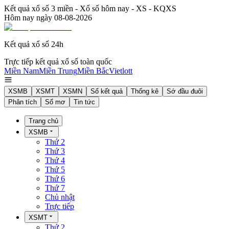
Kết quả xổ số 3 miền - Xổ số hôm nay - XS - KQXS
Hôm nay ngày
08-08-2026
Kết quả xổ số 24h
Trực tiếp kết quả xổ số toàn quốc
Miền Nam
Miền Trung
Miền Bắc
Vietlott
XSMB
XSMT
XSMN
Sổ kết quả
Thống kê
Sớ đầu đuôi
Phân tích
Sổ mơ
Tin tức
Trang chủ
XSMB
Thứ 2
Thứ 3
Thứ 4
Thứ 5
Thứ 6
Thứ 7
Chủ nhật
Trực tiếp
XSMT
Thứ 2