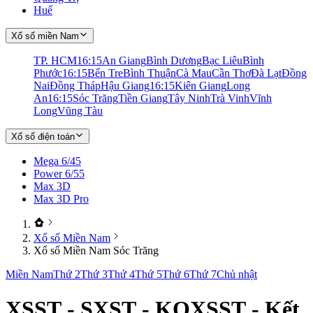
Huế
Xổ số miền Nam
TP. HCM
16:15
An Giang
Bình Dương
Bạc Liêu
Bình
Phước
16:15
Bến Tre
Bình Thuận
Cà Mau
Cần Thơ
Đà Lạt
Đồng
Nai
Đồng Tháp
Hậu Giang
16:15
Kiên Giang
Long
An
16:15
Sóc Trăng
Tiền Giang
Tây Ninh
Trà Vinh
Vĩnh
Long
Vũng Tàu
Xổ số điện toán
Mega 6/45
Power 6/55
Max 3D
Max 3D Pro
Xổ số Miền Nam
Xổ số Miền Nam Sóc Trăng
Miền Nam
Thứ 2
Thứ 3
Thứ 4
Thứ 5
Thứ 6
Thứ 7
Chủ nhật
XSST - SXST - KQXSST - Kết