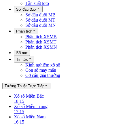
Tần suất loto
Sớ đầu đuôi
Sớ đầu đuôi MB
Sớ đầu đuôi MT
Sớ đầu đuôi MN
Phân tích
Phân tích XSMB
Phân tích XSMT
Phân tích XSMN
Sổ mơ
Tin tức
Kinh nghiệm xổ số
Con số may mắn
Cơ cấu giải thưởng
Tường Thuật Trực Tiếp
Xổ số Miền Bắc
18:15
Xổ số Miền Trung
17:15
Xổ số Miền Nam
16:15