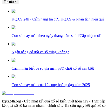
Tin tức
KQXS 24h - Cẩm nang tra cứu KQXS & Phân tích hiệu quả
Con số may mắn theo ngày tháng năm sinh [Cập nhật mới]
Ngân hàng có đổi vé số trúng không?
Cách nhận biết vé số giả mà người chơi xổ số cần biết
Con số may mắn của 12 cung hoàng đạo năm 2025
kqxs24h.org - Cập nhật kết quả xổ số kiến thiết hôm nay - Trực tiếp
kết quả xổ số ba miền nhanh, chính xác. Tra cứu ngay kết quả xổ số