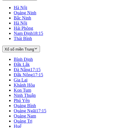
Hà Nội
Quảng Ninh
Bắc Ninh
Hà Nội
Hải Phòng
Nam Định
18:15
Thái Bình
Xổ số miền Trung
Bình Định
Đắk Lắk
Đà Nẵng
17:15
Đắk Nông
17:15
Gia Lai
Khánh Hòa
Kon Tum
Ninh Thuận
Phú Yên
Quảng Bình
Quảng Ngãi
17:15
Quảng Nam
Quảng Trị
Huế