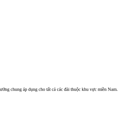
i thưởng chung áp dụng cho tất cả các đài thuộc khu vực miền Nam.