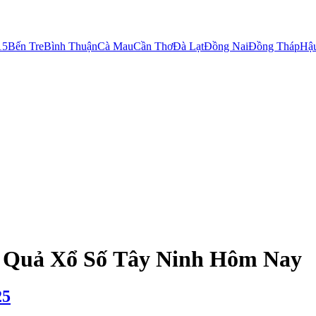
15
Bến Tre
Bình Thuận
Cà Mau
Cần Thơ
Đà Lạt
Đồng Nai
Đồng Tháp
Hậ
 Quả Xổ Số Tây Ninh Hôm Nay
25