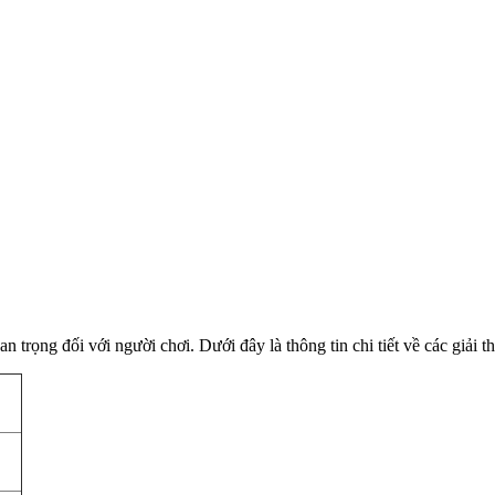
an trọng đối với người chơi. Dưới đây là thông tin chi tiết về các giả