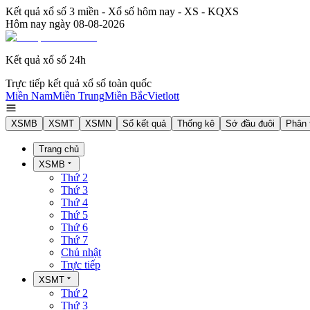
Kết quả xổ số 3 miền - Xổ số hôm nay - XS - KQXS
Hôm nay ngày
08-08-2026
Kết quả xổ số 24h
Trực tiếp kết quả xổ số toàn quốc
Miền Nam
Miền Trung
Miền Bắc
Vietlott
XSMB
XSMT
XSMN
Sổ kết quả
Thống kê
Sớ đầu đuôi
Phân 
Trang chủ
XSMB
Thứ 2
Thứ 3
Thứ 4
Thứ 5
Thứ 6
Thứ 7
Chủ nhật
Trực tiếp
XSMT
Thứ 2
Thứ 3