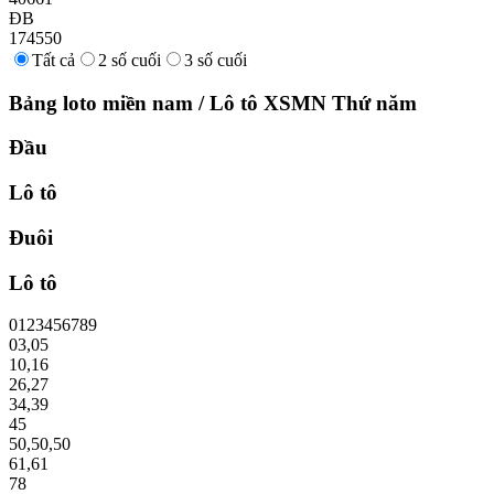
ĐB
174550
Tất cả
2 số cuối
3 số cuối
Bảng loto miền nam
/
Lô tô XSMN
Thứ năm
Đầu
Lô tô
Đuôi
Lô tô
0
1
2
3
4
5
6
7
8
9
03
,
05
10
,
16
26
,
27
34
,
39
45
50
,
50
,
50
61
,
61
78