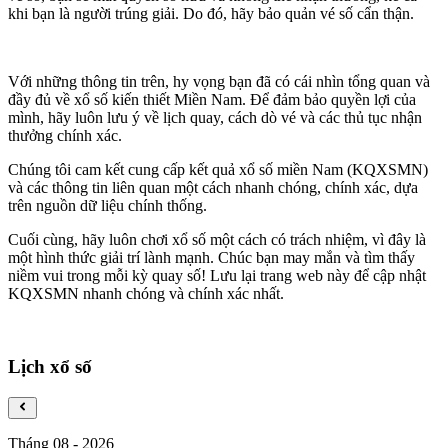
khi bạn là người trúng giải. Do đó, hãy bảo quản vé số cẩn thận.
Với những thông tin trên, hy vọng bạn đã có cái nhìn tổng quan và
đầy đủ về xổ số kiến thiết Miền Nam. Để đảm bảo quyền lợi của
mình, hãy luôn lưu ý về lịch quay, cách dò vé và các thủ tục nhận
thưởng chính xác.
Chúng tôi cam kết cung cấp kết quả xổ số miền Nam (KQXSMN)
và các thông tin liên quan một cách nhanh chóng, chính xác, dựa
trên nguồn dữ liệu chính thống.
Cuối cùng, hãy luôn chơi xổ số một cách có trách nhiệm, vì đây là
một hình thức giải trí lành mạnh. Chúc bạn may mắn và tìm thấy
niềm vui trong mỗi kỳ quay số! Lưu lại trang web này để cập nhật
KQXSMN nhanh chóng và chính xác nhất.
Lịch xổ số
Tháng 08
-
2026