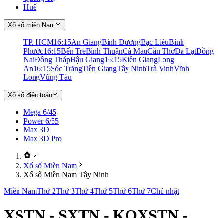
Huế
Xổ số miền Nam
TP. HCM
16:15
An Giang
Bình Dương
Bạc Liêu
Bình
Phước
16:15
Bến Tre
Bình Thuận
Cà Mau
Cần Thơ
Đà Lạt
Đồng
Nai
Đồng Tháp
Hậu Giang
16:15
Kiên Giang
Long
An
16:15
Sóc Trăng
Tiền Giang
Tây Ninh
Trà Vinh
Vĩnh
Long
Vũng Tàu
Xổ số điện toán
Mega 6/45
Power 6/55
Max 3D
Max 3D Pro
Xổ số Miền Nam
Xổ số Miền Nam Tây Ninh
Miền Nam
Thứ 2
Thứ 3
Thứ 4
Thứ 5
Thứ 6
Thứ 7
Chủ nhật
XSTN - SXTN - KQXSTN -