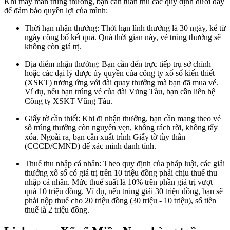
Khi may mắn trúng thưởng, bạn cần tuân thủ các quy định dưới đây
để đảm bảo quyền lợi của mình:
Thời hạn nhận thưởng: Thời hạn lĩnh thưởng là 30 ngày, kể từ
ngày công bố kết quả. Quá thời gian này, vé trúng thưởng sẽ
không còn giá trị.
Địa điểm nhận thưởng: Bạn cần đến trực tiếp trụ sở chính
hoặc các đại lý được ủy quyền của công ty xổ số kiến thiết
(XSKT) tương ứng với đài quay thưởng mà bạn đã mua vé.
Ví dụ, nếu bạn trúng vé của đài Vũng Tàu, bạn cần liên hệ
Công ty XSKT Vũng Tàu.
Giấy tờ cần thiết: Khi đi nhận thưởng, bạn cần mang theo vé
số trúng thưởng còn nguyên vẹn, không rách rời, không tẩy
xóa. Ngoài ra, bạn cần xuất trình Giấy tờ tùy thân
(CCCD/CMND) để xác minh danh tính.
Thuế thu nhập cá nhân: Theo quy định của pháp luật, các giải
thưởng xổ số có giá trị trên 10 triệu đồng phải chịu thuế thu
nhập cá nhân. Mức thuế suất là 10% trên phần giá trị vượt
quá 10 triệu đồng. Ví dụ, nếu trúng giải 30 triệu đồng, bạn sẽ
phải nộp thuế cho 20 triệu đồng (30 triệu - 10 triệu), số tiền
thuế là 2 triệu đồng.