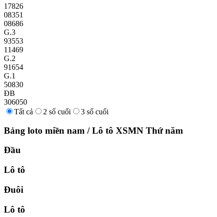
17826
08351
08686
G.3
93553
11469
G.2
91654
G.1
50830
ĐB
306050
Tất cả
2 số cuối
3 số cuối
Bảng loto miền nam
/
Lô tô XSMN
Thứ năm
Đầu
Lô tô
Đuôi
Lô tô