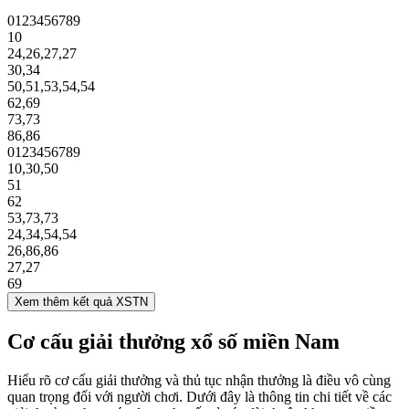
0
1
2
3
4
5
6
7
8
9
10
24
,
26
,
27
,
27
30
,
34
50
,
51
,
53
,
54
,
54
62
,
69
73
,
73
86
,
86
0
1
2
3
4
5
6
7
8
9
10
,
30
,
50
51
62
53
,
73
,
73
24
,
34
,
54
,
54
26
,
86
,
86
27
,
27
69
Xem thêm kết quả XSTN
Cơ cấu giải thưởng xổ số miền Nam
Hiểu rõ cơ cấu giải thưởng và thủ tục nhận thưởng là điều vô cùng
quan trọng đối với người chơi. Dưới đây là thông tin chi tiết về các