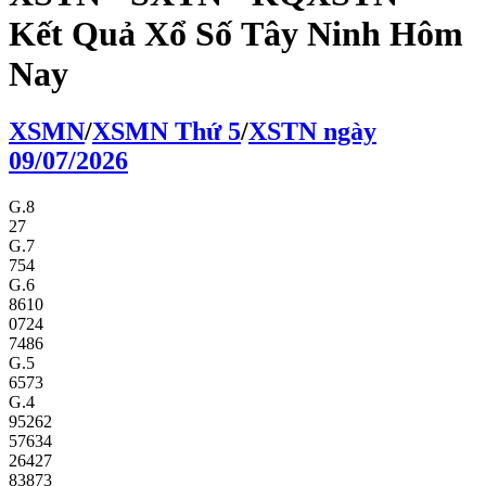
Kết Quả Xổ Số Tây Ninh Hôm
Nay
XS
MN
/
XS
MN
Thứ 5
/
XSTN
ngày
09/07/2026
G.8
27
G.7
754
G.6
8610
0724
7486
G.5
6573
G.4
95262
57634
26427
83873