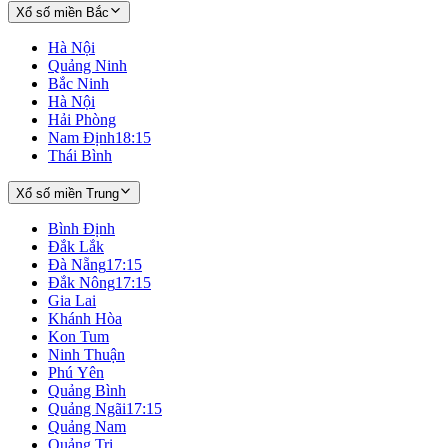
Xổ số miền Bắc
Hà Nội
Quảng Ninh
Bắc Ninh
Hà Nội
Hải Phòng
Nam Định
18:15
Thái Bình
Xổ số miền Trung
Bình Định
Đắk Lắk
Đà Nẵng
17:15
Đắk Nông
17:15
Gia Lai
Khánh Hòa
Kon Tum
Ninh Thuận
Phú Yên
Quảng Bình
Quảng Ngãi
17:15
Quảng Nam
Quảng Trị