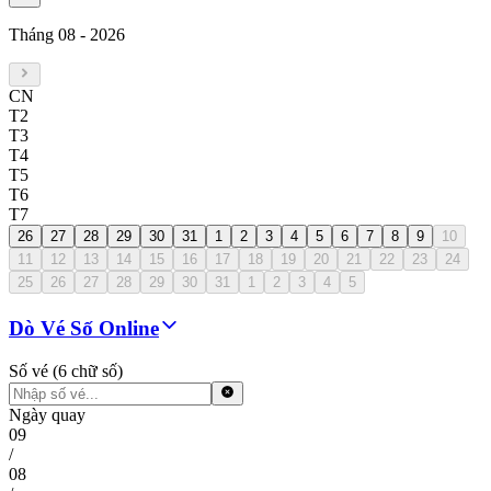
Tháng 08
-
2026
CN
T2
T3
T4
T5
T6
T7
26
27
28
29
30
31
1
2
3
4
5
6
7
8
9
10
11
12
13
14
15
16
17
18
19
20
21
22
23
24
25
26
27
28
29
30
31
1
2
3
4
5
Dò Vé Số Online
Số vé (6 chữ số)
Ngày quay
09
/
08