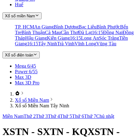
Huế
Xổ số miền Nam
TP. HCM
An Giang
Bình Dương
Bạc Liêu
Bình Phước
Bến
Tre
Bình Thuận
Cà Mau
Cần Thơ
Đà Lạt
16:15
Đồng Nai
Đồng
Tháp
Hậu Giang
Kiên Giang
16:15
Long An
Sóc Trăng
Tiền
Giang
16:15
Tây Ninh
Trà Vinh
Vĩnh Long
Vũng Tàu
Xổ số điện toán
Mega 6/45
Power 6/55
Max 3D
Max 3D Pro
Xổ số Miền Nam
Xổ số Miền Nam Tây Ninh
Miền Nam
Thứ 2
Thứ 3
Thứ 4
Thứ 5
Thứ 6
Thứ 7
Chủ nhật
XSTN - SXTN - KQXSTN -