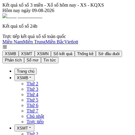
Kết quả xổ số 3 miền - Xổ số hôm nay - XS - KQXS
Hôm nay ngày
09-08-2026
Kết quả xổ số 24h
Trực tiếp kết quả xổ số toàn quốc
Miền Nam
Miền Trung
Miền Bắc
Vietlott
XSMB
XSMT
XSMN
Sổ kết quả
Thống kê
Sớ đầu đuôi
Phân tích
Sổ mơ
Tin tức
Trang chủ
XSMB
Thứ 2
Thứ 3
Thứ 4
Thứ 5
Thứ 6
Thứ 7
Chủ nhật
Trực tiếp
XSMT
Thứ 2