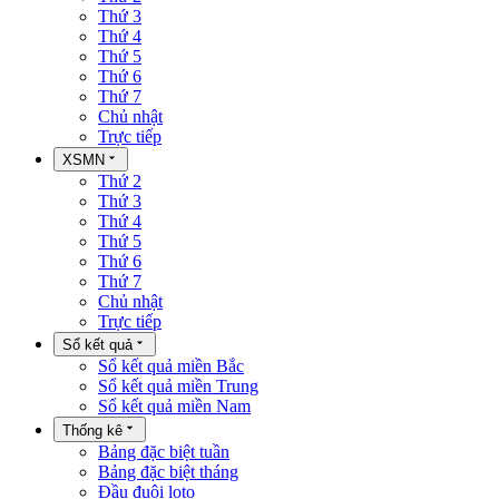
Thứ 3
Thứ 4
Thứ 5
Thứ 6
Thứ 7
Chủ nhật
Trực tiếp
XSMN
Thứ 2
Thứ 3
Thứ 4
Thứ 5
Thứ 6
Thứ 7
Chủ nhật
Trực tiếp
Sổ kết quả
Sổ kết quả miền Bắc
Sổ kết quả miền Trung
Sổ kết quả miền Nam
Thống kê
Bảng đặc biệt tuần
Bảng đặc biệt tháng
Đầu đuôi loto