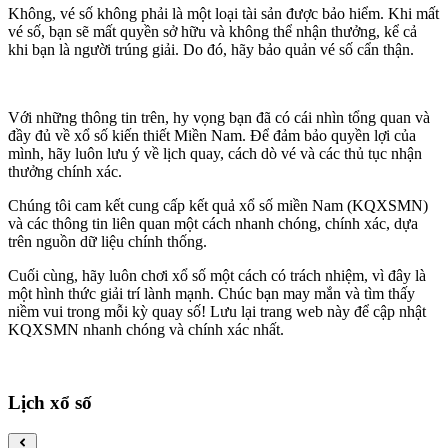
Không, vé số không phải là một loại tài sản được bảo hiểm. Khi mất
vé số, bạn sẽ mất quyền sở hữu và không thể nhận thưởng, kể cả
khi bạn là người trúng giải. Do đó, hãy bảo quản vé số cẩn thận.
Với những thông tin trên, hy vọng bạn đã có cái nhìn tổng quan và
đầy đủ về xổ số kiến thiết Miền Nam. Để đảm bảo quyền lợi của
mình, hãy luôn lưu ý về lịch quay, cách dò vé và các thủ tục nhận
thưởng chính xác.
Chúng tôi cam kết cung cấp kết quả xổ số miền Nam (KQXSMN)
và các thông tin liên quan một cách nhanh chóng, chính xác, dựa
trên nguồn dữ liệu chính thống.
Cuối cùng, hãy luôn chơi xổ số một cách có trách nhiệm, vì đây là
một hình thức giải trí lành mạnh. Chúc bạn may mắn và tìm thấy
niềm vui trong mỗi kỳ quay số! Lưu lại trang web này để cập nhật
KQXSMN nhanh chóng và chính xác nhất.
Lịch xổ số