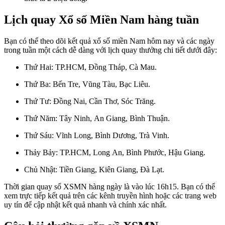
Lịch quay Xổ số Miền Nam hàng tuần
Bạn có thể theo dõi kết quả xổ số miền Nam hôm nay và các ngày
trong tuần một cách dễ dàng với lịch quay thưởng chi tiết dưới đây:
Thứ Hai: TP.HCM, Đồng Tháp, Cà Mau.
Thứ Ba: Bến Tre, Vũng Tàu, Bạc Liêu.
Thứ Tư: Đồng Nai, Cần Thơ, Sóc Trăng.
Thứ Năm: Tây Ninh, An Giang, Bình Thuận.
Thứ Sáu: Vĩnh Long, Bình Dương, Trà Vinh.
Thảy Bảy: TP.HCM, Long An, Bình Phước, Hậu Giang.
Chủ Nhật: Tiền Giang, Kiên Giang, Đà Lạt.
Thời gian quay số XSMN hàng ngày là vào lúc 16h15. Bạn có thể
xem trực tiếp kết quả trên các kênh truyền hình hoặc các trang web
uy tín để cập nhật kết quả nhanh và chính xác nhất.