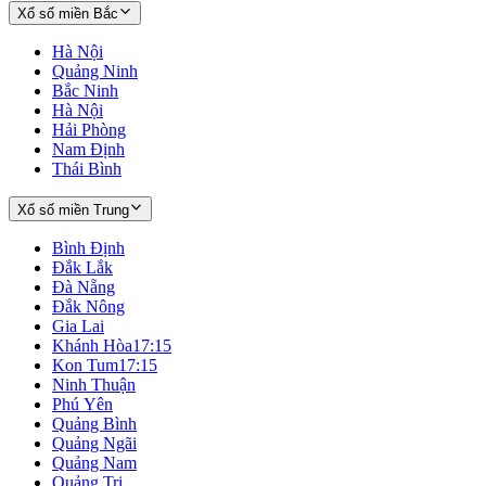
Xổ số miền Bắc
Hà Nội
Quảng Ninh
Bắc Ninh
Hà Nội
Hải Phòng
Nam Định
Thái Bình
Xổ số miền Trung
Bình Định
Đắk Lắk
Đà Nẵng
Đắk Nông
Gia Lai
Khánh Hòa
17:15
Kon Tum
17:15
Ninh Thuận
Phú Yên
Quảng Bình
Quảng Ngãi
Quảng Nam
Quảng Trị