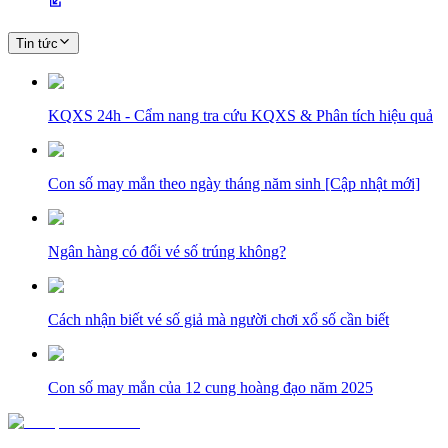
Tin tức
KQXS 24h - Cẩm nang tra cứu KQXS & Phân tích hiệu quả
Con số may mắn theo ngày tháng năm sinh [Cập nhật mới]
Ngân hàng có đổi vé số trúng không?
Cách nhận biết vé số giả mà người chơi xổ số cần biết
Con số may mắn của 12 cung hoàng đạo năm 2025