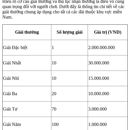
Hiểu rõ cơ cấu giải thưởng và thủ tục nhận thưởng là điều vô cùng
quan trọng đối với người chơi. Dưới đây là thông tin chi tiết về các
giải thưởng chung áp dụng cho tất cả các đài thuộc khu vực miền
Nam.
Giải thưởng
Số lượng giải
Giá trị (VND)
Giải Đặc biệt
1
2.000.000.000
Giải Nhất
10
30.000.000
Giải Nhì
10
15.000.000
Giải Ba
20
10.000.000
Giải Tư
70
3.000.000
Giải Năm
100
1.000.000