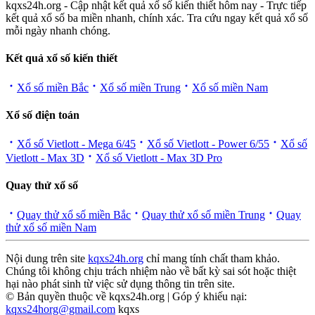
kqxs24h.org - Cập nhật kết quả xổ số kiến thiết hôm nay - Trực tiếp
kết quả xổ số ba miền nhanh, chính xác. Tra cứu ngay kết quả xổ số
mỗi ngày nhanh chóng.
Kết quả xổ số kiến thiết
Xổ số miền Bắc
Xổ số miền Trung
Xổ số miền Nam
Xổ số điện toán
Xổ số Vietlott - Mega 6/45
Xổ số Vietlott - Power 6/55
Xổ số
Vietlott - Max 3D
Xổ số Vietlott - Max 3D Pro
Quay thử xổ số
Quay thử xổ số miền Bắc
Quay thử xổ số miền Trung
Quay
thử xổ số miền Nam
Nội dung trên site
kqxs24h.org
chỉ mang tính chất tham khảo.
Chúng tôi không chịu trách nhiệm nào về bất kỳ sai sót hoặc thiệt
hại nào phát sinh từ việc sử dụng thông tin trên site.
© Bản quyền thuộc về kqxs24h.org | Góp ý khiếu nại:
kqxs24horg@gmail.com
kqxs