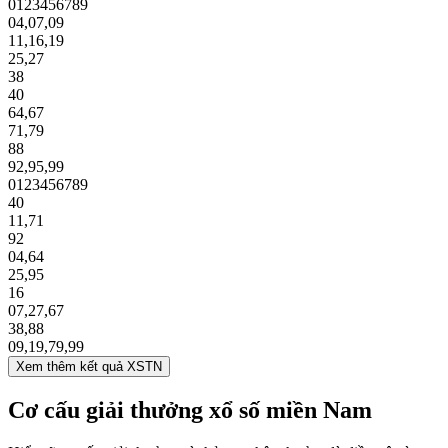
0
1
2
3
4
5
6
7
8
9
04
,
07
,
09
11
,
16
,
19
25
,
27
38
40
64
,
67
71
,
79
88
92
,
95
,
99
0
1
2
3
4
5
6
7
8
9
40
11
,
71
92
04
,
64
25
,
95
16
07
,
27
,
67
38
,
88
09
,
19
,
79
,
99
Xem thêm kết quả XSTN
Cơ cấu giải thưởng xổ số miền Nam