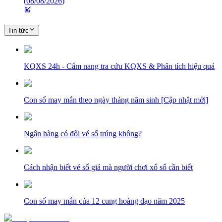
(
08/08/2026
)
Tin tức
KQXS 24h - Cẩm nang tra cứu KQXS & Phân tích hiệu quả
Con số may mắn theo ngày tháng năm sinh [Cập nhật mới]
Ngân hàng có đổi vé số trúng không?
Cách nhận biết vé số giả mà người chơi xổ số cần biết
Con số may mắn của 12 cung hoàng đạo năm 2025