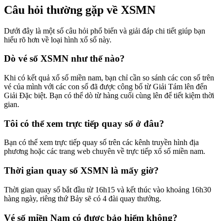
Câu hỏi thường gặp về XSMN
Dưới đây là một số câu hỏi phổ biến và giải đáp chi tiết giúp bạn
hiểu rõ hơn về loại hình xổ số này.
Dò vé số XSMN như thế nào?
Khi có kết quả xổ số miền nam, bạn chỉ cần so sánh các con số trên
vé của mình với các con số đã được công bố từ Giải Tám lên đến
Giải Đặc biệt. Bạn có thể dò từ hàng cuối cùng lên để tiết kiệm thời
gian.
Tôi có thể xem trực tiếp quay số ở đâu?
Bạn có thể xem trực tiếp quay số trên các kênh truyền hình địa
phương hoặc các trang web chuyên về trực tiếp xổ số miền nam.
Thời gian quay số XSMN là mấy giờ?
Thời gian quay số bắt đầu từ 16h15 và kết thúc vào khoảng 16h30
hàng ngày, riêng thứ Bảy sẽ có 4 đài quay thưởng.
Vé số miền Nam có được bảo hiểm không?