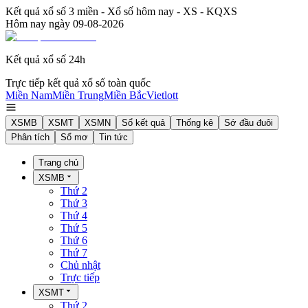
Kết quả xổ số 3 miền - Xổ số hôm nay - XS - KQXS
Hôm nay ngày
09-08-2026
Kết quả xổ số 24h
Trực tiếp kết quả xổ số toàn quốc
Miền Nam
Miền Trung
Miền Bắc
Vietlott
XSMB
XSMT
XSMN
Sổ kết quả
Thống kê
Sớ đầu đuôi
Phân tích
Sổ mơ
Tin tức
Trang chủ
XSMB
Thứ 2
Thứ 3
Thứ 4
Thứ 5
Thứ 6
Thứ 7
Chủ nhật
Trực tiếp
XSMT
Thứ 2