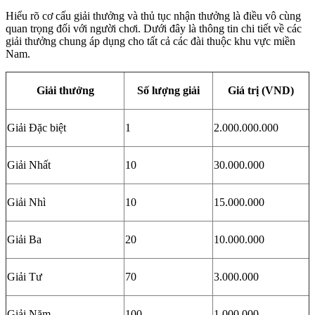
Hiểu rõ cơ cấu giải thưởng và thủ tục nhận thưởng là điều vô cùng
quan trọng đối với người chơi. Dưới đây là thông tin chi tiết về các
giải thưởng chung áp dụng cho tất cả các đài thuộc khu vực miền
Nam.
Giải thưởng
Số lượng giải
Giá trị (VND)
Giải Đặc biệt
1
2.000.000.000
Giải Nhất
10
30.000.000
Giải Nhì
10
15.000.000
Giải Ba
20
10.000.000
Giải Tư
70
3.000.000
Giải Năm
100
1.000.000