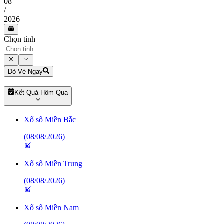
08
/
2026
Chọn tỉnh
Dò Vé Ngay
Kết Quả Hôm Qua
Xổ số Miền Bắc
(
08/08/2026
)
Xổ số Miền Trung
(
08/08/2026
)
Xổ số Miền Nam