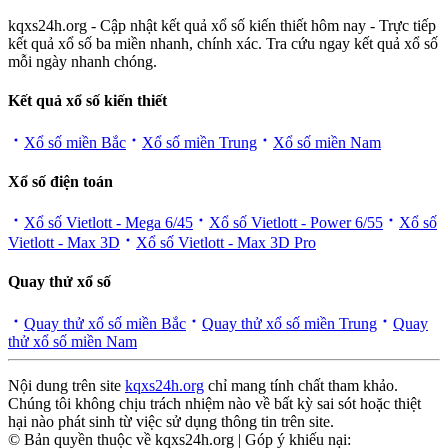
kqxs24h.org - Cập nhật kết quả xổ số kiến thiết hôm nay - Trực tiếp
kết quả xổ số ba miền nhanh, chính xác. Tra cứu ngay kết quả xổ số
mỗi ngày nhanh chóng.
Kết quả xổ số kiến thiết
Xổ số miền Bắc
Xổ số miền Trung
Xổ số miền Nam
Xổ số điện toán
Xổ số Vietlott - Mega 6/45
Xổ số Vietlott - Power 6/55
Xổ số
Vietlott - Max 3D
Xổ số Vietlott - Max 3D Pro
Quay thử xổ số
Quay thử xổ số miền Bắc
Quay thử xổ số miền Trung
Quay
thử xổ số miền Nam
Nội dung trên site
kqxs24h.org
chỉ mang tính chất tham khảo.
Chúng tôi không chịu trách nhiệm nào về bất kỳ sai sót hoặc thiệt
hại nào phát sinh từ việc sử dụng thông tin trên site.
© Bản quyền thuộc về kqxs24h.org | Góp ý khiếu nại: