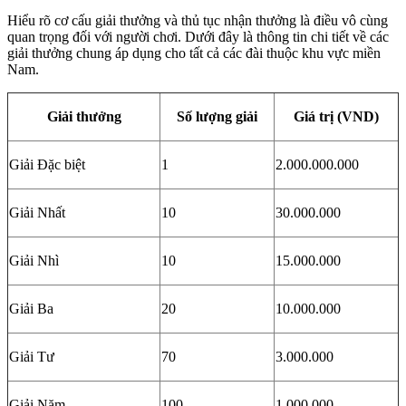
Hiểu rõ cơ cấu giải thưởng và thủ tục nhận thưởng là điều vô cùng
quan trọng đối với người chơi. Dưới đây là thông tin chi tiết về các
giải thưởng chung áp dụng cho tất cả các đài thuộc khu vực miền
Nam.
Giải thưởng
Số lượng giải
Giá trị (VND)
Giải Đặc biệt
1
2.000.000.000
Giải Nhất
10
30.000.000
Giải Nhì
10
15.000.000
Giải Ba
20
10.000.000
Giải Tư
70
3.000.000
Giải Năm
100
1.000.000