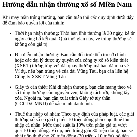
Hướng dẫn nhận thưởng xổ số Miền Nam
Khi may mắn trúng thưởng, bạn cần tuân thủ các quy định dưới đây
để đảm bảo quyền lợi của mình:
Thời hạn nhận thưởng: Thời hạn lĩnh thưởng là 30 ngày, kể từ
ngày công bố kết quả. Quá thời gian này, vé trúng thưởng sẽ
không còn giá trị.
Địa điểm nhận thưởng: Bạn cần đến trực tiếp trụ sở chính
hoặc các đại lý được ủy quyền của công ty xổ số kiến thiết
(XSKT) tương ứng với đài quay thưởng mà bạn đã mua vé.
Ví dụ, nếu bạn trúng vé của đài Vũng Tàu, bạn cần liên hệ
Công ty XSKT Vũng Tàu.
Giấy tờ cần thiết: Khi đi nhận thưởng, bạn cần mang theo vé
số trúng thưởng còn nguyên vẹn, không rách rời, không tẩy
xóa. Ngoài ra, bạn cần xuất trình Giấy tờ tùy thân
(CCCD/CMND) để xác minh danh tính.
Thuế thu nhập cá nhân: Theo quy định của pháp luật, các giải
thưởng xổ số có giá trị trên 10 triệu đồng phải chịu thuế thu
nhập cá nhân. Mức thuế suất là 10% trên phần giá trị vượt
quá 10 triệu đồng. Ví dụ, nếu trúng giải 30 triệu đồng, bạn sẽ
phải nộp thuế cho 20 triệu đồng (30 triệu - 10 triệu), số tiền