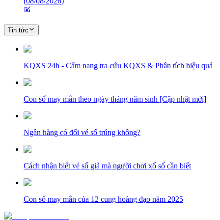
(
08/08/2026
)
Tin tức
KQXS 24h - Cẩm nang tra cứu KQXS & Phân tích hiệu quả
Con số may mắn theo ngày tháng năm sinh [Cập nhật mới]
Ngân hàng có đổi vé số trúng không?
Cách nhận biết vé số giả mà người chơi xổ số cần biết
Con số may mắn của 12 cung hoàng đạo năm 2025