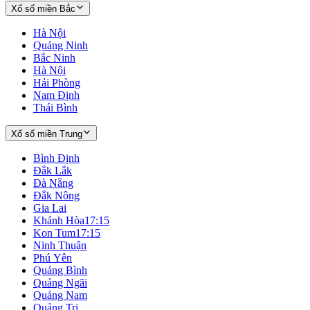
Xổ số miền Bắc
Hà Nội
Quảng Ninh
Bắc Ninh
Hà Nội
Hải Phòng
Nam Định
Thái Bình
Xổ số miền Trung
Bình Định
Đắk Lắk
Đà Nẵng
Đắk Nông
Gia Lai
Khánh Hòa
17:15
Kon Tum
17:15
Ninh Thuận
Phú Yên
Quảng Bình
Quảng Ngãi
Quảng Nam
Quảng Trị