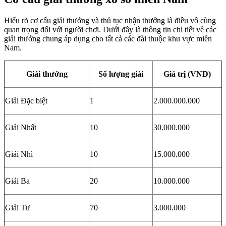
Hiểu rõ cơ cấu giải thưởng và thủ tục nhận thưởng là điều vô cùng
quan trọng đối với người chơi. Dưới đây là thông tin chi tiết về các
giải thưởng chung áp dụng cho tất cả các đài thuộc khu vực miền
Nam.
Giải thưởng
Số lượng giải
Giá trị (VND)
Giải Đặc biệt
1
2.000.000.000
Giải Nhất
10
30.000.000
Giải Nhì
10
15.000.000
Giải Ba
20
10.000.000
Giải Tư
70
3.000.000