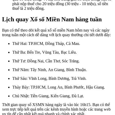
phải nộp thuế cho 20 triệu đồng (30 triệu - 10 triệu), số tiền
thuế là 2 triệu đồng.
Lịch quay Xổ số Miền Nam hàng tuần
Bạn có thể theo dõi kết quả xổ số miền Nam hôm nay và các ngày
trong tuần một cách dễ dàng với lịch quay thưởng chi tiết dưới đây:
Thứ Hai: TP.HCM, Đồng Tháp, Cà Mau.
Thứ Ba: Bến Tre, Vũng Tàu, Bạc Liêu.
Thứ Tư: Đồng Nai, Cần Thơ, Sóc Trăng.
Thứ Năm: Tây Ninh, An Giang, Bình Thuận.
Thứ Sáu: Vĩnh Long, Bình Dương, Trà Vinh.
Thảy Bảy: TP.HCM, Long An, Bình Phước, Hậu Giang.
Chủ Nhật: Tiền Giang, Kiên Giang, Đà Lạt.
Thời gian quay số XSMN hàng ngày là vào lúc 16h15. Bạn có thể
xem trực tiếp kết quả trên các kênh truyền hình hoặc các trang web
uy tín để cập nhật kết quả nhanh và chính xác nhất.