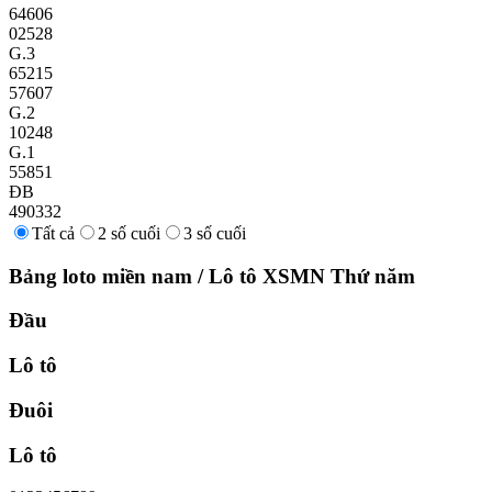
64606
02528
G.3
65215
57607
G.2
10248
G.1
55851
ĐB
490332
Tất cả
2 số cuối
3 số cuối
Bảng loto miền nam
/
Lô tô XSMN
Thứ năm
Đầu
Lô tô
Đuôi
Lô tô