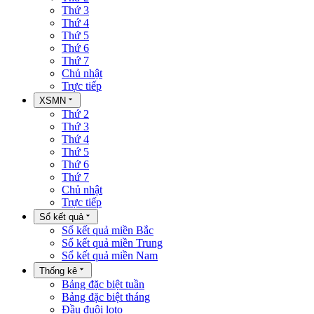
Thứ 3
Thứ 4
Thứ 5
Thứ 6
Thứ 7
Chủ nhật
Trực tiếp
XSMN
Thứ 2
Thứ 3
Thứ 4
Thứ 5
Thứ 6
Thứ 7
Chủ nhật
Trực tiếp
Sổ kết quả
Sổ kết quả miền Bắc
Sổ kết quả miền Trung
Sổ kết quả miền Nam
Thống kê
Bảng đặc biệt tuần
Bảng đặc biệt tháng
Đầu đuôi loto