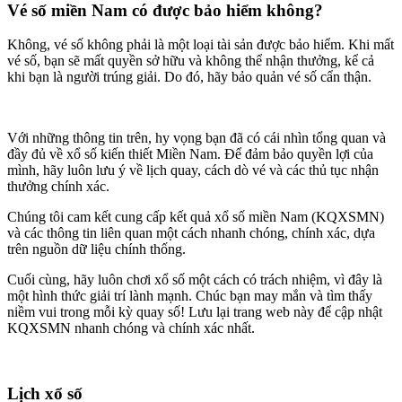
Vé số miền Nam có được bảo hiểm không?
Không, vé số không phải là một loại tài sản được bảo hiểm. Khi mất
vé số, bạn sẽ mất quyền sở hữu và không thể nhận thưởng, kể cả
khi bạn là người trúng giải. Do đó, hãy bảo quản vé số cẩn thận.
Với những thông tin trên, hy vọng bạn đã có cái nhìn tổng quan và
đầy đủ về xổ số kiến thiết Miền Nam. Để đảm bảo quyền lợi của
mình, hãy luôn lưu ý về lịch quay, cách dò vé và các thủ tục nhận
thưởng chính xác.
Chúng tôi cam kết cung cấp kết quả xổ số miền Nam (KQXSMN)
và các thông tin liên quan một cách nhanh chóng, chính xác, dựa
trên nguồn dữ liệu chính thống.
Cuối cùng, hãy luôn chơi xổ số một cách có trách nhiệm, vì đây là
một hình thức giải trí lành mạnh. Chúc bạn may mắn và tìm thấy
niềm vui trong mỗi kỳ quay số! Lưu lại trang web này để cập nhật
KQXSMN nhanh chóng và chính xác nhất.
Lịch xổ số