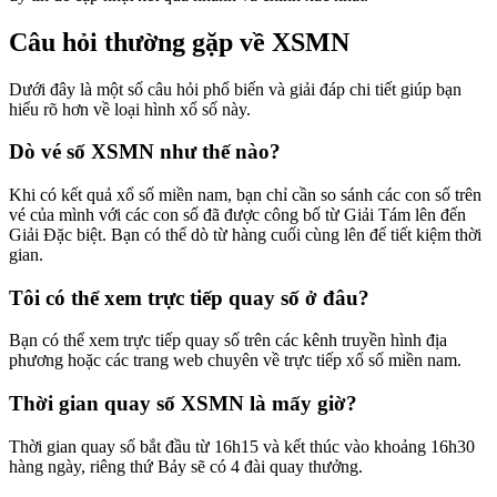
Câu hỏi thường gặp về XSMN
Dưới đây là một số câu hỏi phổ biến và giải đáp chi tiết giúp bạn
hiểu rõ hơn về loại hình xổ số này.
Dò vé số XSMN như thế nào?
Khi có kết quả xổ số miền nam, bạn chỉ cần so sánh các con số trên
vé của mình với các con số đã được công bố từ Giải Tám lên đến
Giải Đặc biệt. Bạn có thể dò từ hàng cuối cùng lên để tiết kiệm thời
gian.
Tôi có thể xem trực tiếp quay số ở đâu?
Bạn có thể xem trực tiếp quay số trên các kênh truyền hình địa
phương hoặc các trang web chuyên về trực tiếp xổ số miền nam.
Thời gian quay số XSMN là mấy giờ?
Thời gian quay số bắt đầu từ 16h15 và kết thúc vào khoảng 16h30
hàng ngày, riêng thứ Bảy sẽ có 4 đài quay thưởng.