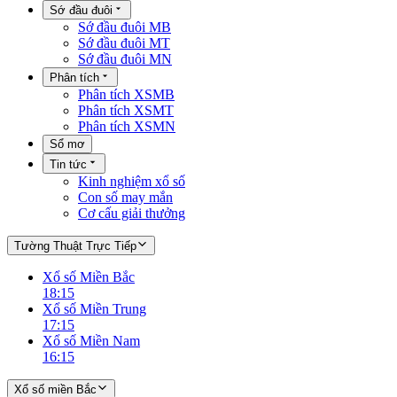
Sớ đầu đuôi
Sớ đầu đuôi MB
Sớ đầu đuôi MT
Sớ đầu đuôi MN
Phân tích
Phân tích XSMB
Phân tích XSMT
Phân tích XSMN
Sổ mơ
Tin tức
Kinh nghiệm xổ số
Con số may mắn
Cơ cấu giải thưởng
Tường Thuật Trực Tiếp
Xổ số Miền Bắc
18:15
Xổ số Miền Trung
17:15
Xổ số Miền Nam
16:15
Xổ số miền Bắc