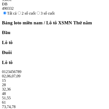
ĐB
490332
Tất cả
2 số cuối
3 số cuối
Bảng loto miền nam
/
Lô tô XSMN
Thứ năm
Đầu
Lô tô
Đuôi
Lô tô
0
1
2
3
4
5
6
7
8
9
02
,
06
,
07
,
09
15
28
32
,
36
48
51
,
55
61
73
,
74
,
78