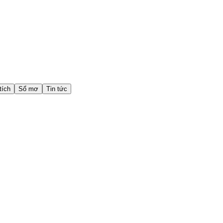
tích
Sổ mơ
Tin tức