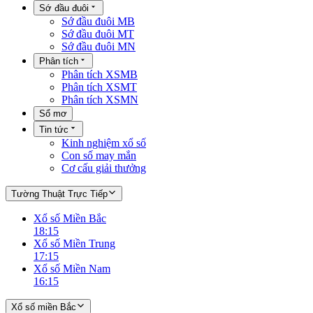
Sớ đầu đuôi
Sớ đầu đuôi MB
Sớ đầu đuôi MT
Sớ đầu đuôi MN
Phân tích
Phân tích XSMB
Phân tích XSMT
Phân tích XSMN
Sổ mơ
Tin tức
Kinh nghiệm xổ số
Con số may mắn
Cơ cấu giải thưởng
Tường Thuật Trực Tiếp
Xổ số Miền Bắc
18:15
Xổ số Miền Trung
17:15
Xổ số Miền Nam
16:15
Xổ số miền Bắc