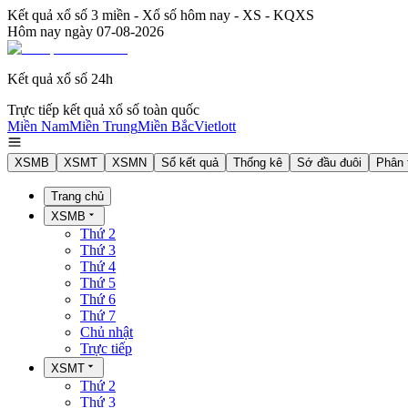
Kết quả xổ số 3 miền - Xổ số hôm nay - XS - KQXS
Hôm nay ngày
07-08-2026
Kết quả xổ số 24h
Trực tiếp kết quả xổ số toàn quốc
Miền Nam
Miền Trung
Miền Bắc
Vietlott
XSMB
XSMT
XSMN
Sổ kết quả
Thống kê
Sớ đầu đuôi
Phân 
Trang chủ
XSMB
Thứ 2
Thứ 3
Thứ 4
Thứ 5
Thứ 6
Thứ 7
Chủ nhật
Trực tiếp
XSMT
Thứ 2
Thứ 3