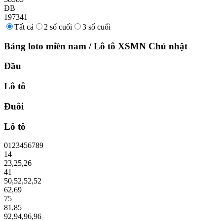
ĐB
197341
Tất cả
2 số cuối
3 số cuối
Bảng loto miền nam
/
Lô tô XSMN
Chủ nhật
Đầu
Lô tô
Đuôi
Lô tô
0
1
2
3
4
5
6
7
8
9
14
23
,
25
,
26
41
50
,
52
,
52
,
52
62
,
69
75
81
,
85
92
,
94
,
96
,
96