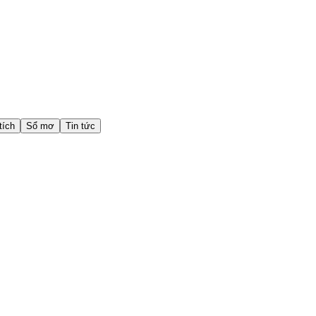
tích
Sổ mơ
Tin tức