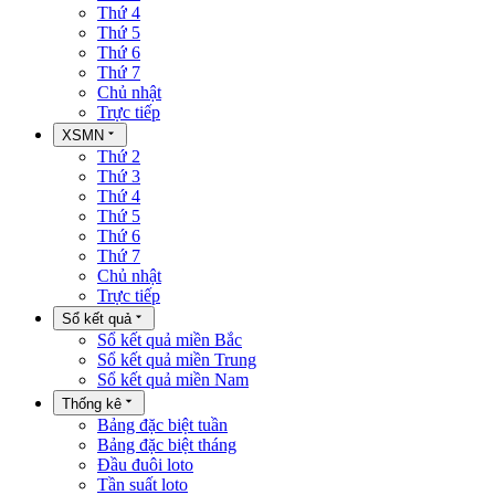
Thứ 4
Thứ 5
Thứ 6
Thứ 7
Chủ nhật
Trực tiếp
XSMN
Thứ 2
Thứ 3
Thứ 4
Thứ 5
Thứ 6
Thứ 7
Chủ nhật
Trực tiếp
Sổ kết quả
Sổ kết quả miền Bắc
Sổ kết quả miền Trung
Sổ kết quả miền Nam
Thống kê
Bảng đặc biệt tuần
Bảng đặc biệt tháng
Đầu đuôi loto
Tần suất loto