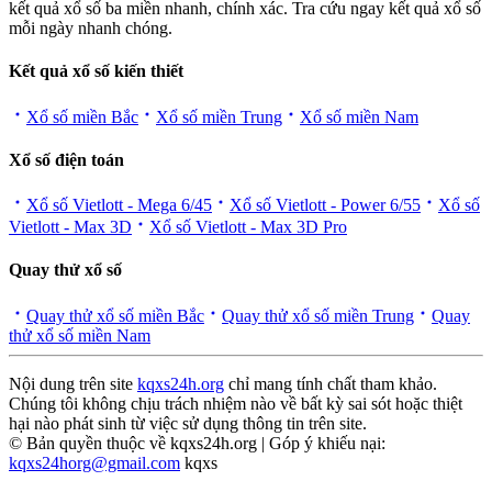
kết quả xổ số ba miền nhanh, chính xác. Tra cứu ngay kết quả xổ số
mỗi ngày nhanh chóng.
Kết quả xổ số kiến thiết
Xổ số miền Bắc
Xổ số miền Trung
Xổ số miền Nam
Xổ số điện toán
Xổ số Vietlott - Mega 6/45
Xổ số Vietlott - Power 6/55
Xổ số
Vietlott - Max 3D
Xổ số Vietlott - Max 3D Pro
Quay thử xổ số
Quay thử xổ số miền Bắc
Quay thử xổ số miền Trung
Quay
thử xổ số miền Nam
Nội dung trên site
kqxs24h.org
chỉ mang tính chất tham khảo.
Chúng tôi không chịu trách nhiệm nào về bất kỳ sai sót hoặc thiệt
hại nào phát sinh từ việc sử dụng thông tin trên site.
© Bản quyền thuộc về kqxs24h.org | Góp ý khiếu nại:
kqxs24horg@gmail.com
kqxs