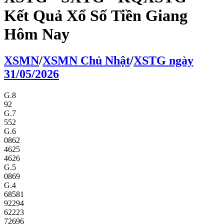
Kết Quả Xổ Số Tiền Giang
Hôm Nay
XS
MN
/
XS
MN
Chủ Nhật
/
XSTG
ngày
31/05/2026
G.8
92
G.7
552
G.6
0862
4625
4626
G.5
0869
G.4
68581
92294
62223
72696