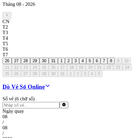
Tháng 08
-
2026
CN
T2
T3
T4
T5
T6
T7
26
27
28
29
30
31
1
2
3
4
5
6
7
8
9
10
11
12
13
14
15
16
17
18
19
20
21
22
23
24
25
26
27
28
29
30
31
1
2
3
4
5
Dò Vé Số Online
Số vé (6 chữ số)
Ngày quay
08
/
08
/