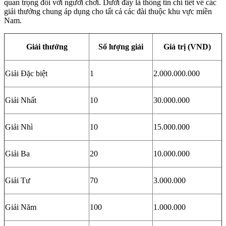
quan trọng đối với người chơi. Dưới đây là thông tin chi tiết về các
giải thưởng chung áp dụng cho tất cả các đài thuộc khu vực miền
Nam.
Giải thưởng
Số lượng giải
Giá trị (VND)
Giải Đặc biệt
1
2.000.000.000
Giải Nhất
10
30.000.000
Giải Nhì
10
15.000.000
Giải Ba
20
10.000.000
Giải Tư
70
3.000.000
Giải Năm
100
1.000.000