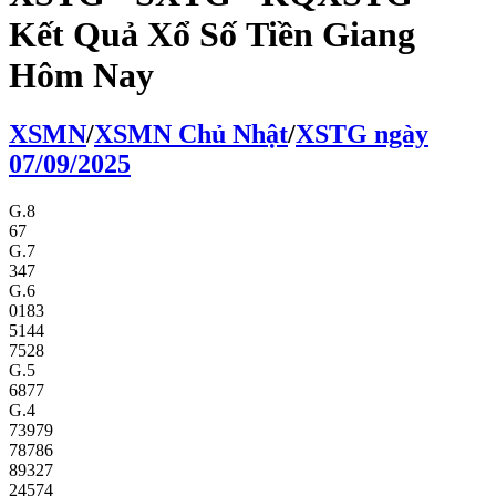
Kết Quả Xổ Số Tiền Giang
Hôm Nay
XS
MN
/
XS
MN
Chủ Nhật
/
XSTG
ngày
07/09/2025
G.8
67
G.7
347
G.6
0183
5144
7528
G.5
6877
G.4
73979
78786
89327
24574