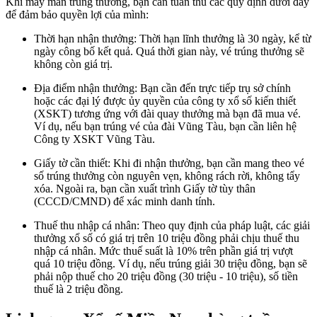
Khi may mắn trúng thưởng, bạn cần tuân thủ các quy định dưới đây
để đảm bảo quyền lợi của mình:
Thời hạn nhận thưởng: Thời hạn lĩnh thưởng là 30 ngày, kể từ
ngày công bố kết quả. Quá thời gian này, vé trúng thưởng sẽ
không còn giá trị.
Địa điểm nhận thưởng: Bạn cần đến trực tiếp trụ sở chính
hoặc các đại lý được ủy quyền của công ty xổ số kiến thiết
(XSKT) tương ứng với đài quay thưởng mà bạn đã mua vé.
Ví dụ, nếu bạn trúng vé của đài Vũng Tàu, bạn cần liên hệ
Công ty XSKT Vũng Tàu.
Giấy tờ cần thiết: Khi đi nhận thưởng, bạn cần mang theo vé
số trúng thưởng còn nguyên vẹn, không rách rời, không tẩy
xóa. Ngoài ra, bạn cần xuất trình Giấy tờ tùy thân
(CCCD/CMND) để xác minh danh tính.
Thuế thu nhập cá nhân: Theo quy định của pháp luật, các giải
thưởng xổ số có giá trị trên 10 triệu đồng phải chịu thuế thu
nhập cá nhân. Mức thuế suất là 10% trên phần giá trị vượt
quá 10 triệu đồng. Ví dụ, nếu trúng giải 30 triệu đồng, bạn sẽ
phải nộp thuế cho 20 triệu đồng (30 triệu - 10 triệu), số tiền
thuế là 2 triệu đồng.