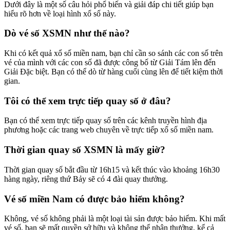
Dưới đây là một số câu hỏi phổ biến và giải đáp chi tiết giúp bạn
hiểu rõ hơn về loại hình xổ số này.
Dò vé số XSMN như thế nào?
Khi có kết quả xổ số miền nam, bạn chỉ cần so sánh các con số trên
vé của mình với các con số đã được công bố từ Giải Tám lên đến
Giải Đặc biệt. Bạn có thể dò từ hàng cuối cùng lên để tiết kiệm thời
gian.
Tôi có thể xem trực tiếp quay số ở đâu?
Bạn có thể xem trực tiếp quay số trên các kênh truyền hình địa
phương hoặc các trang web chuyên về trực tiếp xổ số miền nam.
Thời gian quay số XSMN là mấy giờ?
Thời gian quay số bắt đầu từ 16h15 và kết thúc vào khoảng 16h30
hàng ngày, riêng thứ Bảy sẽ có 4 đài quay thưởng.
Vé số miền Nam có được bảo hiểm không?
Không, vé số không phải là một loại tài sản được bảo hiểm. Khi mất
vé số, bạn sẽ mất quyền sở hữu và không thể nhận thưởng, kể cả