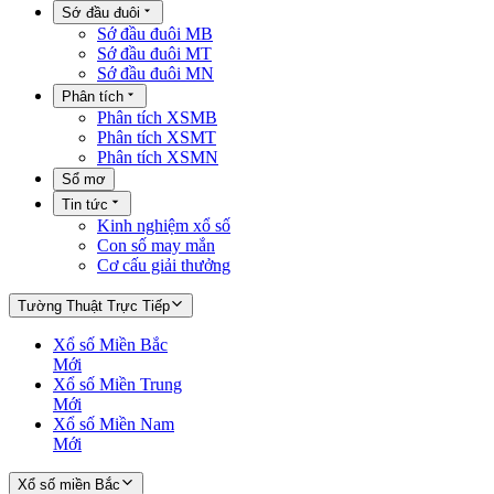
Sớ đầu đuôi
Sớ đầu đuôi MB
Sớ đầu đuôi MT
Sớ đầu đuôi MN
Phân tích
Phân tích XSMB
Phân tích XSMT
Phân tích XSMN
Sổ mơ
Tin tức
Kinh nghiệm xổ số
Con số may mắn
Cơ cấu giải thưởng
Tường Thuật Trực Tiếp
Xổ số Miền Bắc
Mới
Xổ số Miền Trung
Mới
Xổ số Miền Nam
Mới
Xổ số miền Bắc