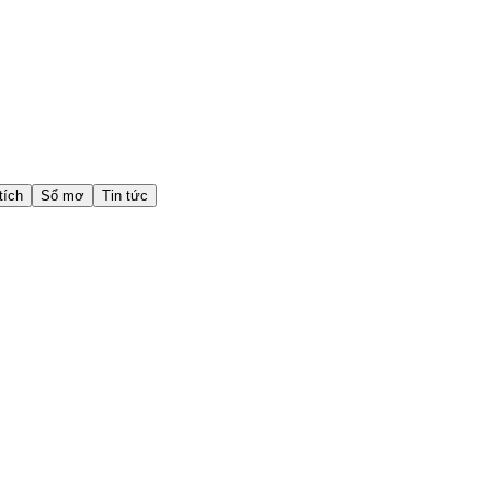
tích
Sổ mơ
Tin tức