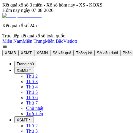
Kết quả xổ số 3 miền - Xổ số hôm nay - XS - KQXS
Hôm nay ngày
07-08-2026
Kết quả xổ số 24h
Trực tiếp kết quả xổ số toàn quốc
Miền Nam
Miền Trung
Miền Bắc
Vietlott
XSMB
XSMT
XSMN
Sổ kết quả
Thống kê
Sớ đầu đuôi
Phân 
Trang chủ
XSMB
Thứ 2
Thứ 3
Thứ 4
Thứ 5
Thứ 6
Thứ 7
Chủ nhật
Trực tiếp
XSMT
Thứ 2
Thứ 3