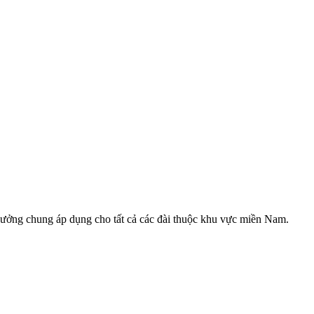
i thưởng chung áp dụng cho tất cả các đài thuộc khu vực miền Nam.