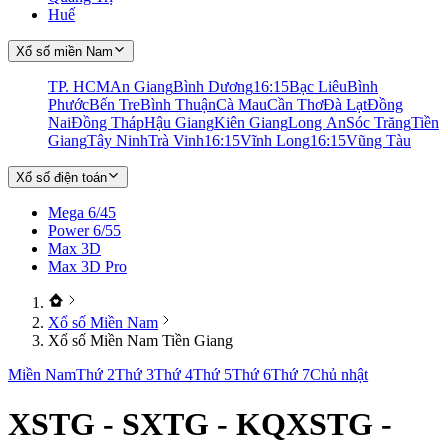
Huế
Xổ số miền Nam
TP. HCM
An Giang
Bình Dương
16:15
Bạc Liêu
Bình
Phước
Bến Tre
Bình Thuận
Cà Mau
Cần Thơ
Đà Lạt
Đồng
Nai
Đồng Tháp
Hậu Giang
Kiên Giang
Long An
Sóc Trăng
Tiền
Giang
Tây Ninh
Trà Vinh
16:15
Vĩnh Long
16:15
Vũng Tàu
Xổ số điện toán
Mega 6/45
Power 6/55
Max 3D
Max 3D Pro
Xổ số Miền Nam
Xổ số Miền Nam Tiền Giang
Miền Nam
Thứ 2
Thứ 3
Thứ 4
Thứ 5
Thứ 6
Thứ 7
Chủ nhật
XSTG - SXTG - KQXSTG -