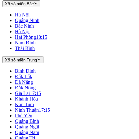
Xổ số miền Bắc
Hà Nội
Quảng Ninh
Bắc Ninh
Hà Nội
Hải Phòng
18:15
Nam Định
Thái Bình
Xổ số miền Trung
Bình Định
Đắk Lắk
Đà Nẵng
Đắk Nông
Gia Lai
17:15
Khánh Hòa
Kon Tum
Ninh Thuận
17:15
Phú Yên
Quảng Bình
Quảng Ngãi
Quảng Nam
Quảng Trị