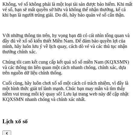
Không, vé số không phải là một loại tài sản được bảo hiểm. Khi mất
vé số, bạn sẽ mất quyền sở hữu và không thể nhận thưởng, kể cả
khi bạn là người trúng giải. Do đó, hãy bảo quản vé số cẩn thận.
Với những thông tin trên, hy vọng bạn đã có cái nhìn tổng quan và
đầy đủ về xổ số kiến thiết Miền Nam. Để đảm bảo quyền lợi của
mình, hãy luôn lưu ý về lịch quay, cách dò vé và các thủ tục nhận
thưởng chính xác.
Chúng tôi cam kết cung cấp kết quả xổ số miền Nam (KQXSMN)
và các thông tin liên quan một cách nhanh chóng, chính xác, dựa
trên nguồn dữ liệu chính thống.
Cuối cùng, hãy luôn chơi xổ số một cách có trách nhiệm, vì đây là
một hình thức giải trí lành mạnh. Chúc bạn may mắn và tìm thấy
niềm vui trong mỗi kỳ quay số! Lưu lại trang web này để cập nhật
KQXSMN nhanh chóng và chính xác nhất.
Lịch xổ số