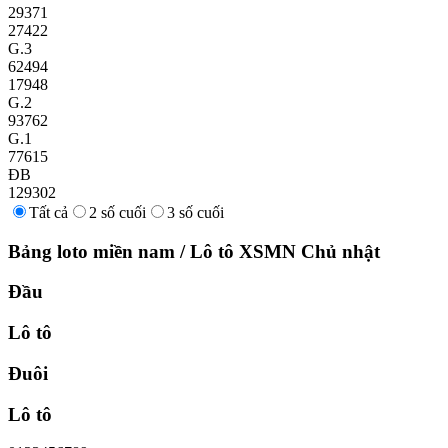
29371
27422
G.3
62494
17948
G.2
93762
G.1
77615
ĐB
129302
Tất cả
2 số cuối
3 số cuối
Bảng loto miền nam
/
Lô tô XSMN
Chủ nhật
Đầu
Lô tô
Đuôi
Lô tô