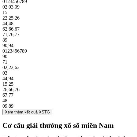
0
1
2
3
4
5
6
7
8
9
02
,
03
,
09
15
22
,
25
,
26
44
,
48
62
,
66
,
67
71
,
76
,
77
89
90
,
94
0
1
2
3
4
5
6
7
8
9
90
71
02
,
22
,
62
03
44
,
94
15
,
25
26
,
66
,
76
67
,
77
48
09
,
89
Xem thêm kết quả XSTG
Cơ cấu giải thưởng xổ số miền Nam