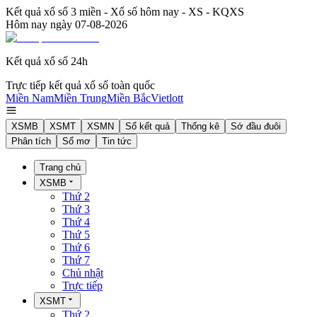
Kết quả xổ số 3 miền - Xổ số hôm nay - XS - KQXS
Hôm nay ngày
07-08-2026
Kết quả xổ số 24h
Trực tiếp kết quả xổ số toàn quốc
Miền Nam
Miền Trung
Miền Bắc
Vietlott
XSMB
XSMT
XSMN
Sổ kết quả
Thống kê
Sớ đầu đuôi
Phân tích
Sổ mơ
Tin tức
Trang chủ
XSMB
Thứ 2
Thứ 3
Thứ 4
Thứ 5
Thứ 6
Thứ 7
Chủ nhật
Trực tiếp
XSMT
Thứ 2