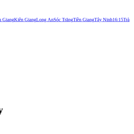
u Giang
Kiên Giang
Long An
Sóc Trăng
Tiền Giang
Tây Ninh
16:15
Trà
y