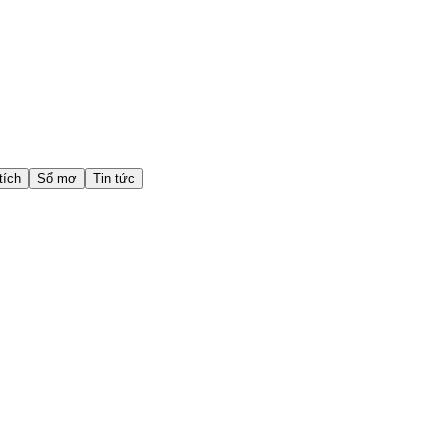
tích
Sổ mơ
Tin tức