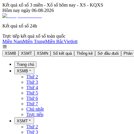
Kết quả xổ số 3 miền - Xổ số hôm nay - XS - KQXS
Hôm nay ngày
06-08-2026
Kết quả xổ số 24h
Trực tiếp kết quả xổ số toàn quốc
Miền Nam
Miền Trung
Miền Bắc
Vietlott
XSMB
XSMT
XSMN
Sổ kết quả
Thống kê
Sớ đầu đuôi
Phân 
Trang chủ
XSMB
Thứ 2
Thứ 3
Thứ 4
Thứ 5
Thứ 6
Thứ 7
Chủ nhật
Trực tiếp
XSMT
Thứ 2
Thứ 3