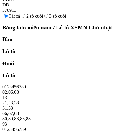
ĐB
378913
Tất cả
2 số cuối
3 số cuối
Bảng loto miền nam
/
Lô tô XSMN
Chủ nhật
Đầu
Lô tô
Đuôi
Lô tô
0
1
2
3
4
5
6
7
8
9
02
,
06
,
08
13
21
,
23
,
28
31
,
33
66
,
67
,
68
80
,
80
,
83
,
83
,
88
93
0
1
2
3
4
5
6
7
8
9