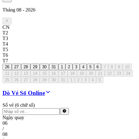
Tháng 08
-
2026
CN
T2
T3
T4
T5
T6
T7
26
27
28
29
30
31
1
2
3
4
5
6
7
8
9
10
11
12
13
14
15
16
17
18
19
20
21
22
23
24
25
26
27
28
29
30
31
1
2
3
4
5
Dò Vé Số Online
Số vé (6 chữ số)
Ngày quay
06
/
08