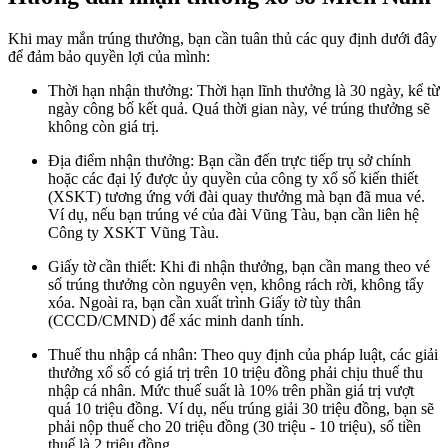
Khi may mắn trúng thưởng, bạn cần tuân thủ các quy định dưới đây
để đảm bảo quyền lợi của mình:
Thời hạn nhận thưởng: Thời hạn lĩnh thưởng là 30 ngày, kể từ
ngày công bố kết quả. Quá thời gian này, vé trúng thưởng sẽ
không còn giá trị.
Địa điểm nhận thưởng: Bạn cần đến trực tiếp trụ sở chính
hoặc các đại lý được ủy quyền của công ty xổ số kiến thiết
(XSKT) tương ứng với đài quay thưởng mà bạn đã mua vé.
Ví dụ, nếu bạn trúng vé của đài Vũng Tàu, bạn cần liên hệ
Công ty XSKT Vũng Tàu.
Giấy tờ cần thiết: Khi đi nhận thưởng, bạn cần mang theo vé
số trúng thưởng còn nguyên vẹn, không rách rời, không tẩy
xóa. Ngoài ra, bạn cần xuất trình Giấy tờ tùy thân
(CCCD/CMND) để xác minh danh tính.
Thuế thu nhập cá nhân: Theo quy định của pháp luật, các giải
thưởng xổ số có giá trị trên 10 triệu đồng phải chịu thuế thu
nhập cá nhân. Mức thuế suất là 10% trên phần giá trị vượt
quá 10 triệu đồng. Ví dụ, nếu trúng giải 30 triệu đồng, bạn sẽ
phải nộp thuế cho 20 triệu đồng (30 triệu - 10 triệu), số tiền
thuế là 2 triệu đồng.