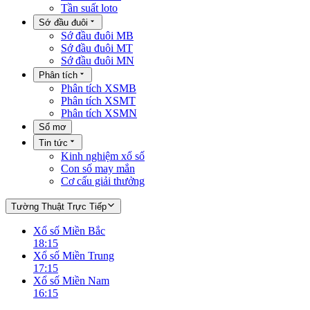
Tần suất loto
Sớ đầu đuôi
Sớ đầu đuôi MB
Sớ đầu đuôi MT
Sớ đầu đuôi MN
Phân tích
Phân tích XSMB
Phân tích XSMT
Phân tích XSMN
Sổ mơ
Tin tức
Kinh nghiệm xổ số
Con số may mắn
Cơ cấu giải thưởng
Tường Thuật Trực Tiếp
Xổ số Miền Bắc
18:15
Xổ số Miền Trung
17:15
Xổ số Miền Nam
16:15