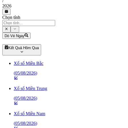
/
2026
Chọn tỉnh
Dò Vé Ngay
Kết Quả Hôm Qua
Xổ số Miền Bắc
(
05/08/2026
)
Xổ số Miền Trung
(
05/08/2026
)
Xổ số Miền Nam
(
05/08/2026
)