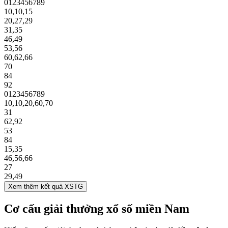
0
1
2
3
4
5
6
7
8
9
10
,
10
,
15
20
,
27
,
29
31
,
35
46
,
49
53
,
56
60
,
62
,
66
70
84
92
0
1
2
3
4
5
6
7
8
9
10
,
10
,
20
,
60
,
70
31
62
,
92
53
84
15
,
35
46
,
56
,
66
27
29
,
49
Xem thêm kết quả XSTG
Cơ cấu giải thưởng xổ số miền Nam