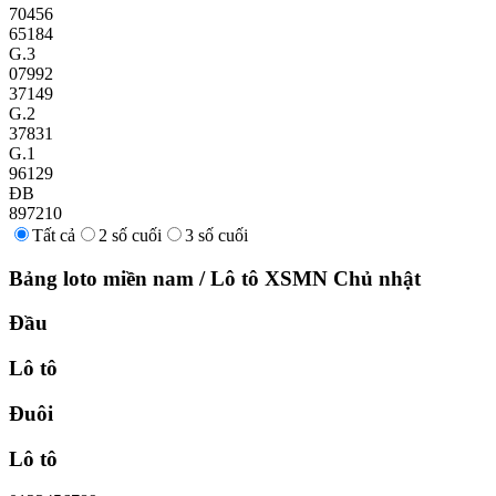
70456
65184
G.3
07992
37149
G.2
37831
G.1
96129
ĐB
897210
Tất cả
2 số cuối
3 số cuối
Bảng loto miền nam
/
Lô tô XSMN
Chủ nhật
Đầu
Lô tô
Đuôi
Lô tô