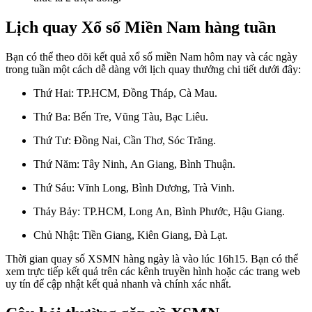
Lịch quay Xổ số Miền Nam hàng tuần
Bạn có thể theo dõi kết quả xổ số miền Nam hôm nay và các ngày
trong tuần một cách dễ dàng với lịch quay thưởng chi tiết dưới đây:
Thứ Hai: TP.HCM, Đồng Tháp, Cà Mau.
Thứ Ba: Bến Tre, Vũng Tàu, Bạc Liêu.
Thứ Tư: Đồng Nai, Cần Thơ, Sóc Trăng.
Thứ Năm: Tây Ninh, An Giang, Bình Thuận.
Thứ Sáu: Vĩnh Long, Bình Dương, Trà Vinh.
Thảy Bảy: TP.HCM, Long An, Bình Phước, Hậu Giang.
Chủ Nhật: Tiền Giang, Kiên Giang, Đà Lạt.
Thời gian quay số XSMN hàng ngày là vào lúc 16h15. Bạn có thể
xem trực tiếp kết quả trên các kênh truyền hình hoặc các trang web
uy tín để cập nhật kết quả nhanh và chính xác nhất.