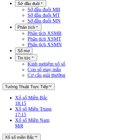
Sớ đầu đuôi
Sớ đầu đuôi MB
Sớ đầu đuôi MT
Sớ đầu đuôi MN
Phân tích
Phân tích XSMB
Phân tích XSMT
Phân tích XSMN
Sổ mơ
Tin tức
Kinh nghiệm xổ số
Con số may mắn
Cơ cấu giải thưởng
Tường Thuật Trực Tiếp
Xổ số Miền Bắc
18:15
Xổ số Miền Trung
17:15
Xổ số Miền Nam
Mới
Xổ số miền Bắc