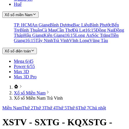
Huế
Xổ số miền Nam
TP. HCM
An Giang
Bình Dương
Bạc Liêu
Bình Phước
Bến
Tre
Bình Thuận
Cà Mau
Cần Thơ
Đà Lạt
16:15
Đồng Nai
Đồng
Tháp
Hậu Giang
Kiên Giang
16:15
Long An
Sóc Trăng
Tiền
Giang
16:15
Tây Ninh
Trà Vinh
Vĩnh Long
Vũng Tàu
Xổ số điện toán
Mega 6/45
Power 6/55
Max 3D
Max 3D Pro
Xổ số Miền Nam
Xổ số Miền Nam Trà Vinh
Miền Nam
Thứ 2
Thứ 3
Thứ 4
Thứ 5
Thứ 6
Thứ 7
Chủ nhật
XSTV - SXTG - KQXSTG -