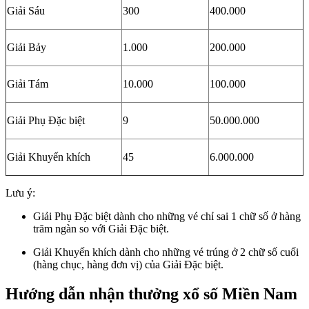
Giải Sáu
300
400.000
Giải Bảy
1.000
200.000
Giải Tám
10.000
100.000
Giải Phụ Đặc biệt
9
50.000.000
Giải Khuyến khích
45
6.000.000
Lưu ý:
Giải Phụ Đặc biệt dành cho những vé chỉ sai 1 chữ số ở hàng
trăm ngàn so với Giải Đặc biệt.
Giải Khuyến khích dành cho những vé trúng ở 2 chữ số cuối
(hàng chục, hàng đơn vị) của Giải Đặc biệt.
Hướng dẫn nhận thưởng xổ số Miền Nam