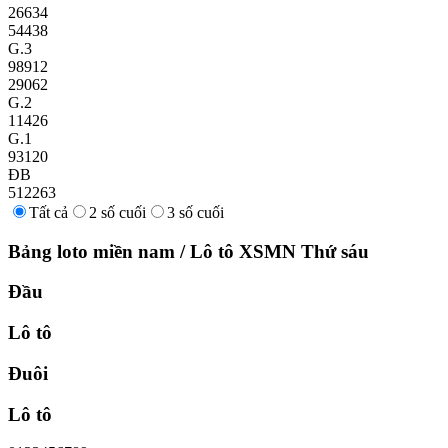
26634
54438
G.3
98912
29062
G.2
11426
G.1
93120
ĐB
512263
Tất cả
2 số cuối
3 số cuối
Bảng loto miền nam
/
Lô tô XSMN
Thứ sáu
Đầu
Lô tô
Đuôi
Lô tô