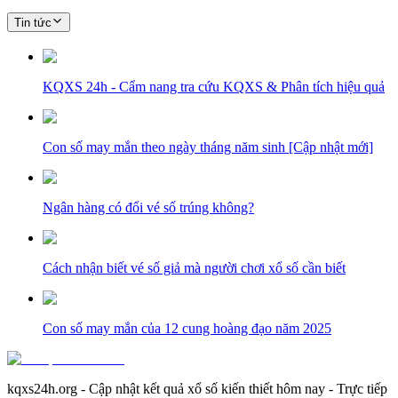
Tin tức
KQXS 24h - Cẩm nang tra cứu KQXS & Phân tích hiệu quả
Con số may mắn theo ngày tháng năm sinh [Cập nhật mới]
Ngân hàng có đổi vé số trúng không?
Cách nhận biết vé số giả mà người chơi xổ số cần biết
Con số may mắn của 12 cung hoàng đạo năm 2025
kqxs24h.org - Cập nhật kết quả xổ số kiến thiết hôm nay - Trực tiếp