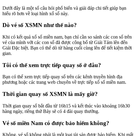
Dưới đây là một số câu hỏi phổ biến và giải đáp chi tiết giúp bạn
hiểu rõ hơn về loại hình xổ số này.
Dò vé số XSMN như thế nào?
Khi có kết quả xổ số miền nam, bạn chỉ cần so sánh các con số trên
vé của mình với các con số đã được công bố từ Giải Tám lên đến
Giải Đặc biệt. Bạn có thể dò từ hàng cuối cùng lên để tiết kiệm thời
gian.
Tôi có thể xem trực tiếp quay số ở đâu?
Bạn có thể xem trực tiếp quay số trên các kênh truyền hình địa
phương hoặc các trang web chuyên về trực tiếp xổ số miền nam.
Thời gian quay số XSMN là mấy giờ?
Thời gian quay số bắt đầu từ 16h15 và kết thúc vào khoảng 16h30
hàng ngày, riêng thứ Bảy sẽ có 4 đài quay thưởng.
Vé số miền Nam có được bảo hiểm không?
Không, vé số không phải là một loại tài sản được bảo hiểm. Khi mất