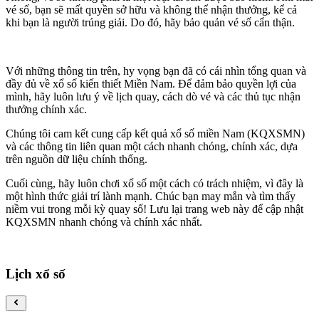
vé số, bạn sẽ mất quyền sở hữu và không thể nhận thưởng, kể cả
khi bạn là người trúng giải. Do đó, hãy bảo quản vé số cẩn thận.
Với những thông tin trên, hy vọng bạn đã có cái nhìn tổng quan và
đầy đủ về xổ số kiến thiết Miền Nam. Để đảm bảo quyền lợi của
mình, hãy luôn lưu ý về lịch quay, cách dò vé và các thủ tục nhận
thưởng chính xác.
Chúng tôi cam kết cung cấp kết quả xổ số miền Nam (KQXSMN)
và các thông tin liên quan một cách nhanh chóng, chính xác, dựa
trên nguồn dữ liệu chính thống.
Cuối cùng, hãy luôn chơi xổ số một cách có trách nhiệm, vì đây là
một hình thức giải trí lành mạnh. Chúc bạn may mắn và tìm thấy
niềm vui trong mỗi kỳ quay số! Lưu lại trang web này để cập nhật
KQXSMN nhanh chóng và chính xác nhất.
Lịch xổ số