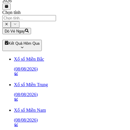
2026
Chọn tỉnh
Dò Vé Ngay
Kết Quả Hôm Qua
Xổ số Miền Bắc
(
08/08/2026
)
Xổ số Miền Trung
(
08/08/2026
)
Xổ số Miền Nam
(
08/08/2026
)