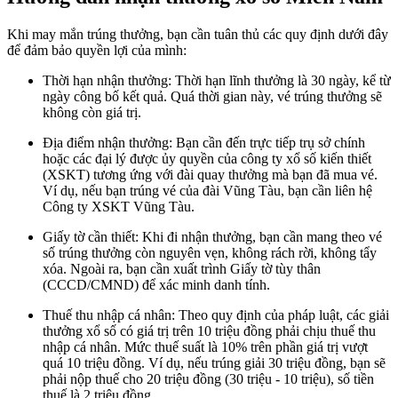
Khi may mắn trúng thưởng, bạn cần tuân thủ các quy định dưới đây
để đảm bảo quyền lợi của mình:
Thời hạn nhận thưởng: Thời hạn lĩnh thưởng là 30 ngày, kể từ
ngày công bố kết quả. Quá thời gian này, vé trúng thưởng sẽ
không còn giá trị.
Địa điểm nhận thưởng: Bạn cần đến trực tiếp trụ sở chính
hoặc các đại lý được ủy quyền của công ty xổ số kiến thiết
(XSKT) tương ứng với đài quay thưởng mà bạn đã mua vé.
Ví dụ, nếu bạn trúng vé của đài Vũng Tàu, bạn cần liên hệ
Công ty XSKT Vũng Tàu.
Giấy tờ cần thiết: Khi đi nhận thưởng, bạn cần mang theo vé
số trúng thưởng còn nguyên vẹn, không rách rời, không tẩy
xóa. Ngoài ra, bạn cần xuất trình Giấy tờ tùy thân
(CCCD/CMND) để xác minh danh tính.
Thuế thu nhập cá nhân: Theo quy định của pháp luật, các giải
thưởng xổ số có giá trị trên 10 triệu đồng phải chịu thuế thu
nhập cá nhân. Mức thuế suất là 10% trên phần giá trị vượt
quá 10 triệu đồng. Ví dụ, nếu trúng giải 30 triệu đồng, bạn sẽ
phải nộp thuế cho 20 triệu đồng (30 triệu - 10 triệu), số tiền
thuế là 2 triệu đồng.