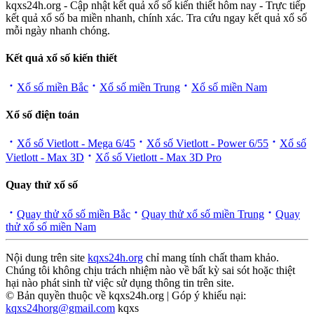
kqxs24h.org - Cập nhật kết quả xổ số kiến thiết hôm nay - Trực tiếp
kết quả xổ số ba miền nhanh, chính xác. Tra cứu ngay kết quả xổ số
mỗi ngày nhanh chóng.
Kết quả xổ số kiến thiết
Xổ số miền Bắc
Xổ số miền Trung
Xổ số miền Nam
Xổ số điện toán
Xổ số Vietlott - Mega 6/45
Xổ số Vietlott - Power 6/55
Xổ số
Vietlott - Max 3D
Xổ số Vietlott - Max 3D Pro
Quay thử xổ số
Quay thử xổ số miền Bắc
Quay thử xổ số miền Trung
Quay
thử xổ số miền Nam
Nội dung trên site
kqxs24h.org
chỉ mang tính chất tham khảo.
Chúng tôi không chịu trách nhiệm nào về bất kỳ sai sót hoặc thiệt
hại nào phát sinh từ việc sử dụng thông tin trên site.
© Bản quyền thuộc về kqxs24h.org | Góp ý khiếu nại:
kqxs24horg@gmail.com
kqxs