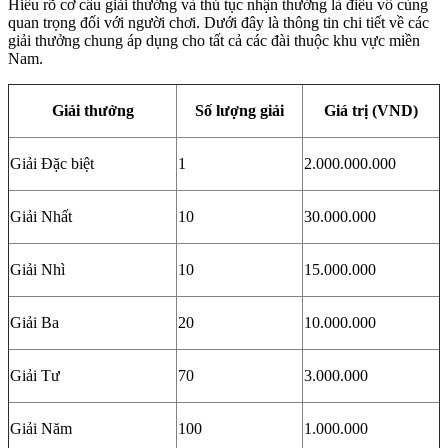
Hiểu rõ cơ cấu giải thưởng và thủ tục nhận thưởng là điều vô cùng
quan trọng đối với người chơi. Dưới đây là thông tin chi tiết về các
giải thưởng chung áp dụng cho tất cả các đài thuộc khu vực miền
Nam.
Giải thưởng
Số lượng giải
Giá trị (VND)
Giải Đặc biệt
1
2.000.000.000
Giải Nhất
10
30.000.000
Giải Nhì
10
15.000.000
Giải Ba
20
10.000.000
Giải Tư
70
3.000.000
Giải Năm
100
1.000.000