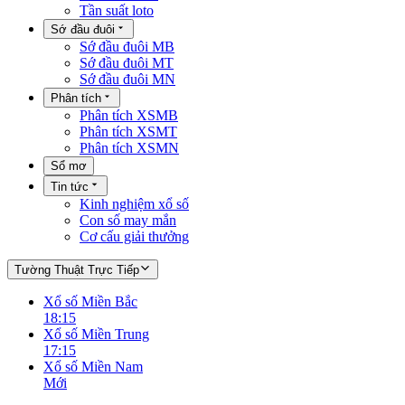
Tần suất loto
Sớ đầu đuôi
Sớ đầu đuôi MB
Sớ đầu đuôi MT
Sớ đầu đuôi MN
Phân tích
Phân tích XSMB
Phân tích XSMT
Phân tích XSMN
Sổ mơ
Tin tức
Kinh nghiệm xổ số
Con số may mắn
Cơ cấu giải thưởng
Tường Thuật Trực Tiếp
Xổ số Miền Bắc
18:15
Xổ số Miền Trung
17:15
Xổ số Miền Nam
Mới