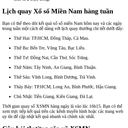
Lịch quay Xổ số Miền Nam hàng tuần
Bạn có thể theo dõi kết quả xổ số miền Nam hôm nay và các ngày
trong tuần một cách dễ dàng với lịch quay thưởng chi tiết dưới đây:
Thứ Hai: TP.HCM, Đồng Tháp, Cà Mau.
Thứ Ba: Bến Tre, Vũng Tàu, Bạc Liêu.
Thứ Tư: Đồng Nai, Cần Thơ, Sóc Trăng.
Thứ Năm: Tây Ninh, An Giang, Bình Thuận.
Thứ Sáu: Vĩnh Long, Bình Dương, Trà Vinh.
Thảy Bảy: TP.HCM, Long An, Bình Phước, Hậu Giang.
Chủ Nhật: Tiền Giang, Kiên Giang, Đà Lạt.
Thời gian quay số XSMN hàng ngày là vào lúc 16h15. Bạn có thể
xem trực tiếp kết quả trên các kênh truyền hình hoặc các trang web
uy tín để cập nhật kết quả nhanh và chính xác nhất.