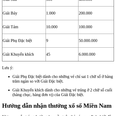
Giải Bảy
1.000
200.000
Giải Tám
10.000
100.000
Giải Phụ Đặc biệt
9
50.000.000
Giải Khuyến khích
45
6.000.000
Lưu ý:
Giải Phụ Đặc biệt dành cho những vé chỉ sai 1 chữ số ở hàng
trăm ngàn so với Giải Đặc biệt.
Giải Khuyến khích dành cho những vé trúng ở 2 chữ số cuối
(hàng chục, hàng đơn vị) của Giải Đặc biệt.
Hướng dẫn nhận thưởng xổ số Miền Nam