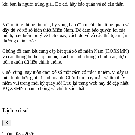
khi bạn là người trúng giải. Do đó, hãy bảo quản vé số cẩn thận.
Với những thông tin trên, hy vọng bạn đã có cái nhìn tổng quan và
đầy đủ về xổ số kiến thiết Miền Nam. Để đảm bảo quyền lợi của
mình, hãy luôn lưu ý về lịch quay, cách dò vé và các thủ tục nhận
thưởng chính xác.
Chúng tôi cam kết cung cấp kết quả xổ số miền Nam (KQXSMN)
và các thông tin liên quan một cách nhanh chóng, chính xác, dựa
trên nguồn dữ liệu chính thống.
Cuối cùng, hãy luôn chơi xổ số một cách có trách nhiệm, vì đây là
một hình thức giải trí lành mạnh. Chúc bạn may mắn và tìm thấy
niềm vui trong mỗi kỳ quay số! Lưu lại trang web này để cập nhật
KQXSMN nhanh chóng và chính xác nhất.
Lịch xổ số
Tháng 08
-
2026