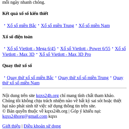
mỗi ngày nhanh chóng.
Kết quả xổ số kiến thiết
Xổ số miền Bắc
Xổ số miền Trung
Xổ số miền Nam
Xổ số điện toán
Xổ số Vietlott - Mega 6/45
Xổ số Vietlott - Power 6/55
Xổ số
Vietlott - Max 3D
Xổ số Vietlott - Max 3D Pro
Quay thử xổ số
Quay thử xổ số miền Bắc
Quay thử xổ số miền Trung
Quay
thử xổ số miền Nam
Nội dung trên site
kqxs24h.org
chỉ mang tính chất tham khảo.
Chúng tôi không chịu trách nhiệm nào về bất kỳ sai sót hoặc thiệt
hại nào phát sinh từ việc sử dụng thông tin trên site.
© Bản quyền thuộc về kqxs24h.org | Góp ý khiếu nại:
kqxs24horg@gmail.com
kqxs
Giới thiệu
|
Điều khoản sử dụng