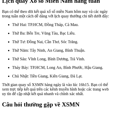
Lịch quay Xổ số Miền Nam hàng tuần
Bạn có thể theo dõi kết quả xổ số miền Nam hôm nay và các ngày
trong tuần một cách dễ dàng với lịch quay thưởng chi tiết dưới đây:
Thứ Hai: TP.HCM, Đồng Tháp, Cà Mau.
Thứ Ba: Bến Tre, Vũng Tàu, Bạc Liêu.
Thứ Tư: Đồng Nai, Cần Thơ, Sóc Trăng.
Thứ Năm: Tây Ninh, An Giang, Bình Thuận.
Thứ Sáu: Vĩnh Long, Bình Dương, Trà Vinh.
Thảy Bảy: TP.HCM, Long An, Bình Phước, Hậu Giang.
Chủ Nhật: Tiền Giang, Kiên Giang, Đà Lạt.
Thời gian quay số XSMN hàng ngày là vào lúc 16h15. Bạn có thể
xem trực tiếp kết quả trên các kênh truyền hình hoặc các trang web
uy tín để cập nhật kết quả nhanh và chính xác nhất.
Câu hỏi thường gặp về XSMN