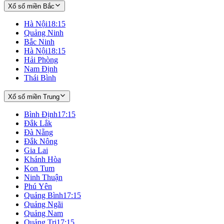
Xổ số miền Bắc
Hà Nội
18:15
Quảng Ninh
Bắc Ninh
Hà Nội
18:15
Hải Phòng
Nam Định
Thái Bình
Xổ số miền Trung
Bình Định
17:15
Đắk Lắk
Đà Nẵng
Đắk Nông
Gia Lai
Khánh Hòa
Kon Tum
Ninh Thuận
Phú Yên
Quảng Bình
17:15
Quảng Ngãi
Quảng Nam
Quảng Trị
17:15