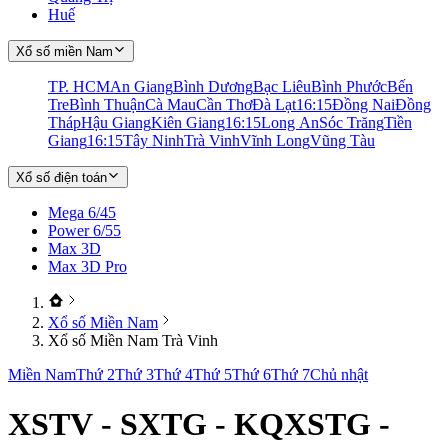
Huế
Xổ số miền Nam
TP. HCM
An Giang
Bình Dương
Bạc Liêu
Bình Phước
Bến
Tre
Bình Thuận
Cà Mau
Cần Thơ
Đà Lạt
16:15
Đồng Nai
Đồng
Tháp
Hậu Giang
Kiên Giang
16:15
Long An
Sóc Trăng
Tiền
Giang
16:15
Tây Ninh
Trà Vinh
Vĩnh Long
Vũng Tàu
Xổ số điện toán
Mega 6/45
Power 6/55
Max 3D
Max 3D Pro
Xổ số Miền Nam
Xổ số Miền Nam Trà Vinh
Miền Nam
Thứ 2
Thứ 3
Thứ 4
Thứ 5
Thứ 6
Thứ 7
Chủ nhật
XSTV - SXTG - KQXSTG -