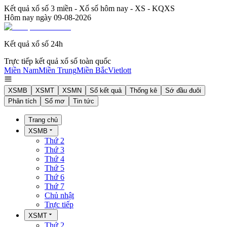
Kết quả xổ số 3 miền - Xổ số hôm nay - XS - KQXS
Hôm nay ngày
09-08-2026
Kết quả xổ số 24h
Trực tiếp kết quả xổ số toàn quốc
Miền Nam
Miền Trung
Miền Bắc
Vietlott
XSMB
XSMT
XSMN
Sổ kết quả
Thống kê
Sớ đầu đuôi
Phân tích
Sổ mơ
Tin tức
Trang chủ
XSMB
Thứ 2
Thứ 3
Thứ 4
Thứ 5
Thứ 6
Thứ 7
Chủ nhật
Trực tiếp
XSMT
Thứ 2