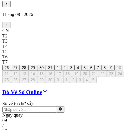
Tháng 08
-
2026
CN
T2
T3
T4
T5
T6
T7
26
27
28
29
30
31
1
2
3
4
5
6
7
8
9
10
11
12
13
14
15
16
17
18
19
20
21
22
23
24
25
26
27
28
29
30
31
1
2
3
4
5
Dò Vé Số Online
Số vé (6 chữ số)
Ngày quay
09
/