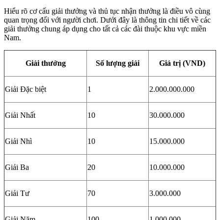
Hiểu rõ cơ cấu giải thưởng và thủ tục nhận thưởng là điều vô cùng
quan trọng đối với người chơi. Dưới đây là thông tin chi tiết về các
giải thưởng chung áp dụng cho tất cả các đài thuộc khu vực miền
Nam.
Giải thưởng
Số lượng giải
Giá trị (VND)
Giải Đặc biệt
1
2.000.000.000
Giải Nhất
10
30.000.000
Giải Nhì
10
15.000.000
Giải Ba
20
10.000.000
Giải Tư
70
3.000.000
Giải Năm
100
1.000.000