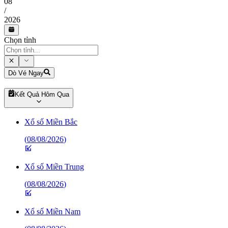
08
/
2026
Chọn tỉnh
Dò Vé Ngay
Kết Quả Hôm Qua
Xổ số Miền Bắc
(
08/08/2026
)
Xổ số Miền Trung
(
08/08/2026
)
Xổ số Miền Nam