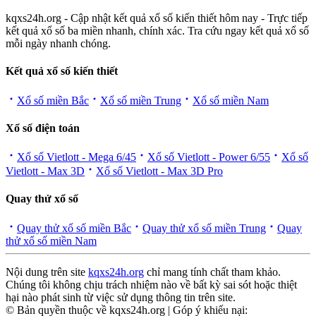
kqxs24h.org - Cập nhật kết quả xổ số kiến thiết hôm nay - Trực tiếp
kết quả xổ số ba miền nhanh, chính xác. Tra cứu ngay kết quả xổ số
mỗi ngày nhanh chóng.
Kết quả xổ số kiến thiết
Xổ số miền Bắc
Xổ số miền Trung
Xổ số miền Nam
Xổ số điện toán
Xổ số Vietlott - Mega 6/45
Xổ số Vietlott - Power 6/55
Xổ số
Vietlott - Max 3D
Xổ số Vietlott - Max 3D Pro
Quay thử xổ số
Quay thử xổ số miền Bắc
Quay thử xổ số miền Trung
Quay
thử xổ số miền Nam
Nội dung trên site
kqxs24h.org
chỉ mang tính chất tham khảo.
Chúng tôi không chịu trách nhiệm nào về bất kỳ sai sót hoặc thiệt
hại nào phát sinh từ việc sử dụng thông tin trên site.
© Bản quyền thuộc về kqxs24h.org | Góp ý khiếu nại: