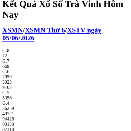
Kết Quả Xổ Số Trà Vinh Hôm
Nay
XS
MN
/
XS
MN
Thứ 6
/
XSTV
ngày
05/06/2026
G.8
72
G.7
669
G.6
2050
3023
9103
G.5
5356
G.4
36259
49721
94428
03133
07310