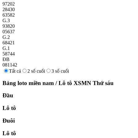
97202
28430
63582
G.3
93820
05637
G.2
68421
G.1
58744
ĐB
081142
Tất cả
2 số cuối
3 số cuối
Bảng loto miền nam
/
Lô tô XSMN
Thứ sáu
Đầu
Lô tô
Đuôi
Lô tô