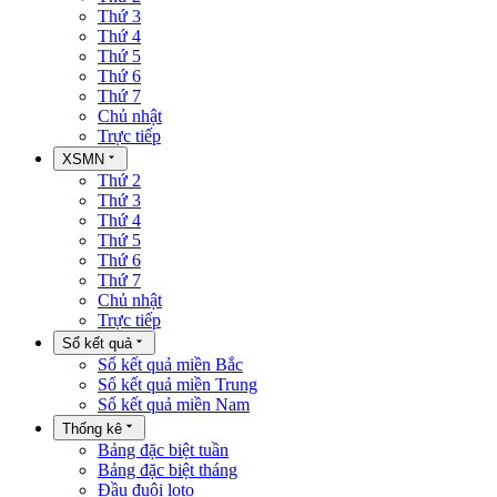
Thứ 3
Thứ 4
Thứ 5
Thứ 6
Thứ 7
Chủ nhật
Trực tiếp
XSMN
Thứ 2
Thứ 3
Thứ 4
Thứ 5
Thứ 6
Thứ 7
Chủ nhật
Trực tiếp
Sổ kết quả
Sổ kết quả miền Bắc
Sổ kết quả miền Trung
Sổ kết quả miền Nam
Thống kê
Bảng đặc biệt tuần
Bảng đặc biệt tháng
Đầu đuôi loto