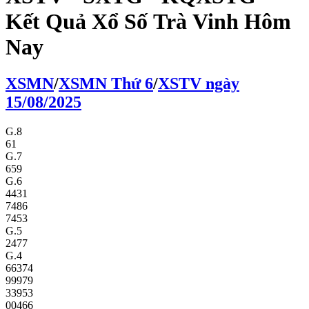
Kết Quả Xổ Số Trà Vinh Hôm
Nay
XS
MN
/
XS
MN
Thứ 6
/
XSTV
ngày
15/08/2025
G.8
61
G.7
659
G.6
4431
7486
7453
G.5
2477
G.4
66374
99979
33953
00466