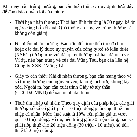
Khi may mắn trúng thưởng, bạn cần tuân thủ các quy định dưới đây
để đảm bảo quyền lợi của mình:
Thời hạn nhận thưởng: Thời hạn lĩnh thưởng là 30 ngày, kể từ
ngày công bố kết quả. Quá thời gian này, vé trúng thưởng sẽ
không còn giá trị.
Địa điểm nhận thưởng: Bạn cần đến trực tiếp trụ sở chính
hoặc các đại lý được ủy quyền của công ty xổ số kiến thiết
(XSKT) tương ứng với đài quay thưởng mà bạn đã mua vé.
Ví dụ, nếu bạn trúng vé của đài Vũng Tàu, bạn cần liên hệ
Công ty XSKT Vũng Tàu.
Giấy tờ cần thiết: Khi đi nhận thưởng, bạn cần mang theo vé
số trúng thưởng còn nguyên vẹn, không rách rời, không tẩy
xóa. Ngoài ra, bạn cần xuất trình Giấy tờ tùy thân
(CCCD/CMND) để xác minh danh tính.
Thuế thu nhập cá nhân: Theo quy định của pháp luật, các giải
thưởng xổ số có giá trị trên 10 triệu đồng phải chịu thuế thu
nhập cá nhân. Mức thuế suất là 10% trên phần giá trị vượt
quá 10 triệu đồng. Ví dụ, nếu trúng giải 30 triệu đồng, bạn sẽ
phải nộp thuế cho 20 triệu đồng (30 triệu - 10 triệu), số tiền
thuế là 2 triệu đồng.