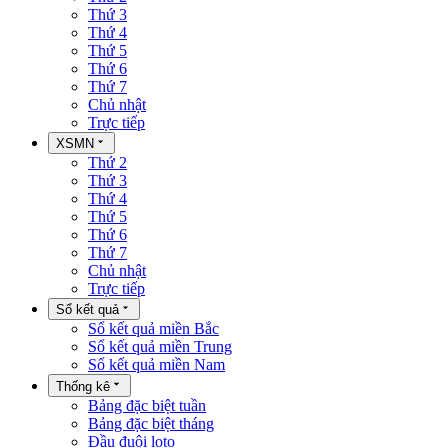
Thứ 3
Thứ 4
Thứ 5
Thứ 6
Thứ 7
Chủ nhật
Trực tiếp
XSMN
Thứ 2
Thứ 3
Thứ 4
Thứ 5
Thứ 6
Thứ 7
Chủ nhật
Trực tiếp
Sổ kết quả
Sổ kết quả miền Bắc
Sổ kết quả miền Trung
Sổ kết quả miền Nam
Thống kê
Bảng đặc biệt tuần
Bảng đặc biệt tháng
Đầu đuôi loto