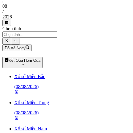
/
08
/
2026
Chọn tỉnh
Dò Vé Ngay
Kết Quả Hôm Qua
Xổ số Miền Bắc
(
08/08/2026
)
Xổ số Miền Trung
(
08/08/2026
)
Xổ số Miền Nam