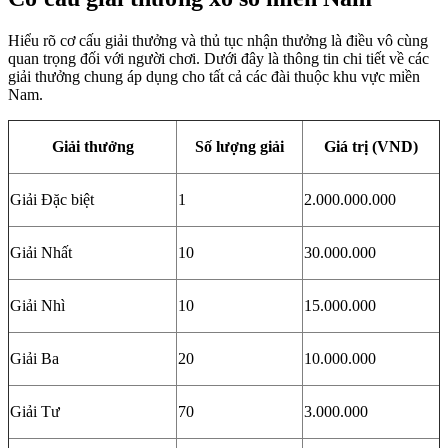
Hiểu rõ cơ cấu giải thưởng và thủ tục nhận thưởng là điều vô cùng
quan trọng đối với người chơi. Dưới đây là thông tin chi tiết về các
giải thưởng chung áp dụng cho tất cả các đài thuộc khu vực miền
Nam.
Giải thưởng
Số lượng giải
Giá trị (VND)
Giải Đặc biệt
1
2.000.000.000
Giải Nhất
10
30.000.000
Giải Nhì
10
15.000.000
Giải Ba
20
10.000.000
Giải Tư
70
3.000.000