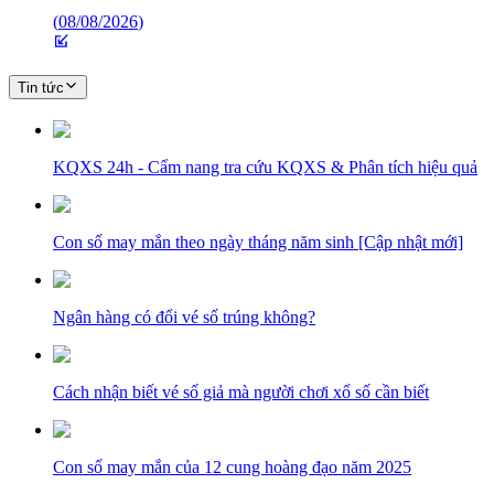
(
08/08/2026
)
Tin tức
KQXS 24h - Cẩm nang tra cứu KQXS & Phân tích hiệu quả
Con số may mắn theo ngày tháng năm sinh [Cập nhật mới]
Ngân hàng có đổi vé số trúng không?
Cách nhận biết vé số giả mà người chơi xổ số cần biết
Con số may mắn của 12 cung hoàng đạo năm 2025