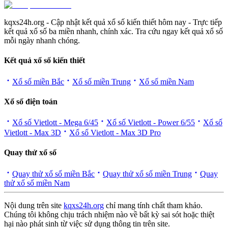
kqxs24h.org - Cập nhật kết quả xổ số kiến thiết hôm nay - Trực tiếp
kết quả xổ số ba miền nhanh, chính xác. Tra cứu ngay kết quả xổ số
mỗi ngày nhanh chóng.
Kết quả xổ số kiến thiết
Xổ số miền Bắc
Xổ số miền Trung
Xổ số miền Nam
Xổ số điện toán
Xổ số Vietlott - Mega 6/45
Xổ số Vietlott - Power 6/55
Xổ số
Vietlott - Max 3D
Xổ số Vietlott - Max 3D Pro
Quay thử xổ số
Quay thử xổ số miền Bắc
Quay thử xổ số miền Trung
Quay
thử xổ số miền Nam
Nội dung trên site
kqxs24h.org
chỉ mang tính chất tham khảo.
Chúng tôi không chịu trách nhiệm nào về bất kỳ sai sót hoặc thiệt
hại nào phát sinh từ việc sử dụng thông tin trên site.