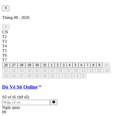
Tháng 08
-
2026
CN
T2
T3
T4
T5
T6
T7
26
27
28
29
30
31
1
2
3
4
5
6
7
8
9
10
11
12
13
14
15
16
17
18
19
20
21
22
23
24
25
26
27
28
29
30
31
1
2
3
4
5
Dò Vé Số Online
Số vé (6 chữ số)
Ngày quay
09