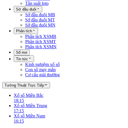
Tần suất loto
Sớ đầu đuôi
Sớ đầu đuôi MB
Sớ đầu đuôi MT
Sớ đầu đuôi MN
Phân tích
Phân tích XSMB
Phân tích XSMT
Phân tích XSMN
Sổ mơ
Tin tức
Kinh nghiệm xổ số
Con số may mắn
Cơ cấu giải thưởng
Tường Thuật Trực Tiếp
Xổ số Miền Bắc
18:15
Xổ số Miền Trung
17:15
Xổ số Miền Nam
16:15