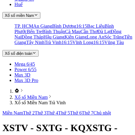
Huế
Xổ số miền Nam
TP. HCM
An Giang
Bình Dương
16:15
Bạc Liêu
Bình
Phước
Bến Tre
Bình Thuận
Cà Mau
Cần Thơ
Đà Lạt
Đồng
Nai
Đồng Tháp
Hậu Giang
Kiên Giang
Long An
Sóc Trăng
Tiền
Giang
Tây Ninh
Trà Vinh
16:15
Vĩnh Long
16:15
Vũng Tàu
Xổ số điện toán
Mega 6/45
Power 6/55
Max 3D
Max 3D Pro
Xổ số Miền Nam
Xổ số Miền Nam Trà Vinh
Miền Nam
Thứ 2
Thứ 3
Thứ 4
Thứ 5
Thứ 6
Thứ 7
Chủ nhật
XSTV - SXTG - KQXSTG -