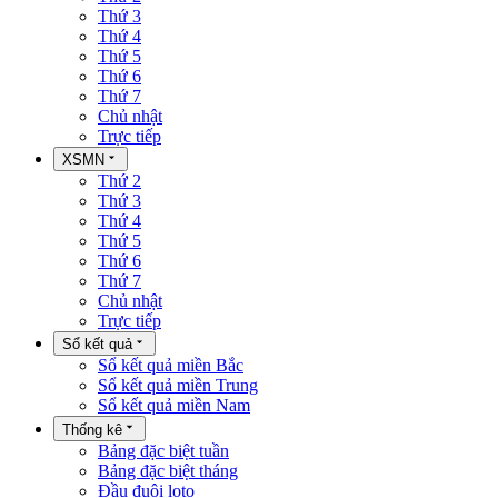
Thứ 3
Thứ 4
Thứ 5
Thứ 6
Thứ 7
Chủ nhật
Trực tiếp
XSMN
Thứ 2
Thứ 3
Thứ 4
Thứ 5
Thứ 6
Thứ 7
Chủ nhật
Trực tiếp
Sổ kết quả
Sổ kết quả miền Bắc
Sổ kết quả miền Trung
Sổ kết quả miền Nam
Thống kê
Bảng đặc biệt tuần
Bảng đặc biệt tháng
Đầu đuôi loto