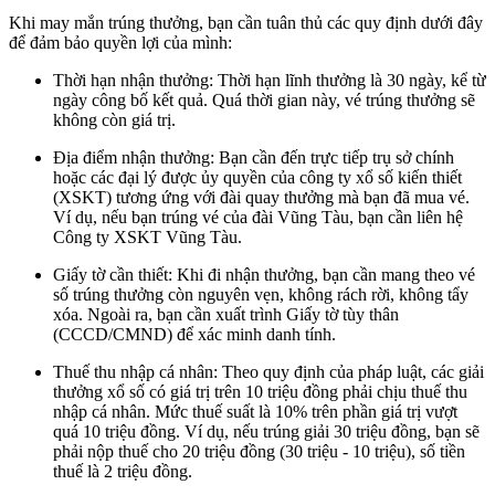
Khi may mắn trúng thưởng, bạn cần tuân thủ các quy định dưới đây
để đảm bảo quyền lợi của mình:
Thời hạn nhận thưởng: Thời hạn lĩnh thưởng là 30 ngày, kể từ
ngày công bố kết quả. Quá thời gian này, vé trúng thưởng sẽ
không còn giá trị.
Địa điểm nhận thưởng: Bạn cần đến trực tiếp trụ sở chính
hoặc các đại lý được ủy quyền của công ty xổ số kiến thiết
(XSKT) tương ứng với đài quay thưởng mà bạn đã mua vé.
Ví dụ, nếu bạn trúng vé của đài Vũng Tàu, bạn cần liên hệ
Công ty XSKT Vũng Tàu.
Giấy tờ cần thiết: Khi đi nhận thưởng, bạn cần mang theo vé
số trúng thưởng còn nguyên vẹn, không rách rời, không tẩy
xóa. Ngoài ra, bạn cần xuất trình Giấy tờ tùy thân
(CCCD/CMND) để xác minh danh tính.
Thuế thu nhập cá nhân: Theo quy định của pháp luật, các giải
thưởng xổ số có giá trị trên 10 triệu đồng phải chịu thuế thu
nhập cá nhân. Mức thuế suất là 10% trên phần giá trị vượt
quá 10 triệu đồng. Ví dụ, nếu trúng giải 30 triệu đồng, bạn sẽ
phải nộp thuế cho 20 triệu đồng (30 triệu - 10 triệu), số tiền
thuế là 2 triệu đồng.