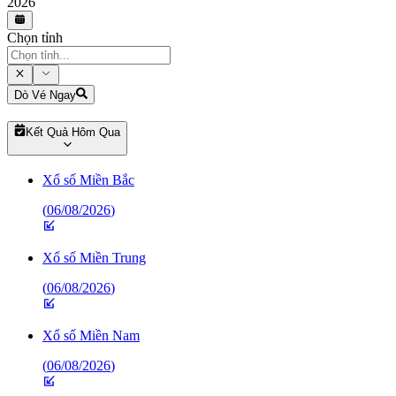
2026
Chọn tỉnh
Dò Vé Ngay
Kết Quả Hôm Qua
Xổ số Miền Bắc
(
06/08/2026
)
Xổ số Miền Trung
(
06/08/2026
)
Xổ số Miền Nam
(
06/08/2026
)