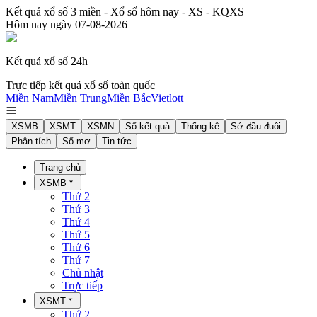
Kết quả xổ số 3 miền - Xổ số hôm nay - XS - KQXS
Hôm nay ngày
07-08-2026
Kết quả xổ số 24h
Trực tiếp kết quả xổ số toàn quốc
Miền Nam
Miền Trung
Miền Bắc
Vietlott
XSMB
XSMT
XSMN
Sổ kết quả
Thống kê
Sớ đầu đuôi
Phân tích
Sổ mơ
Tin tức
Trang chủ
XSMB
Thứ 2
Thứ 3
Thứ 4
Thứ 5
Thứ 6
Thứ 7
Chủ nhật
Trực tiếp
XSMT
Thứ 2