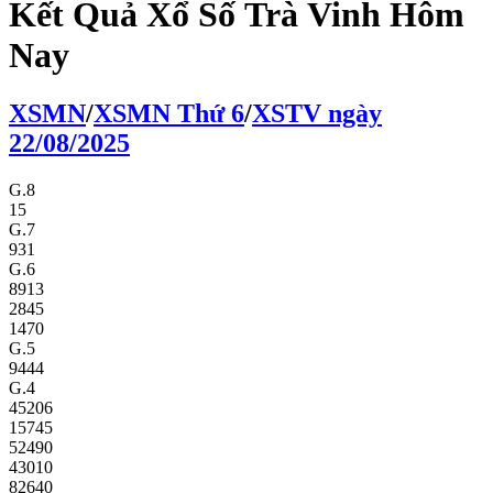
Kết Quả Xổ Số Trà Vinh Hôm
Nay
XS
MN
/
XS
MN
Thứ 6
/
XSTV
ngày
22/08/2025
G.8
15
G.7
931
G.6
8913
2845
1470
G.5
9444
G.4
45206
15745
52490
43010
82640