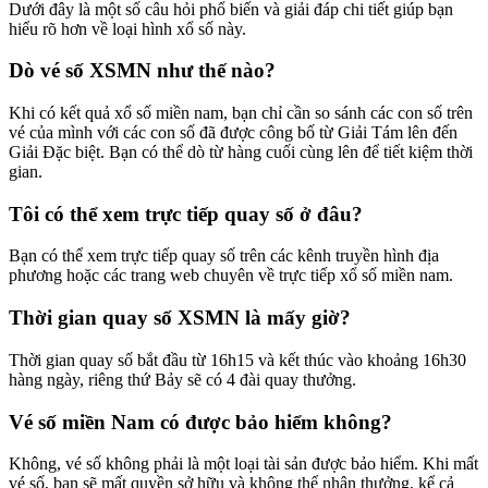
Dưới đây là một số câu hỏi phổ biến và giải đáp chi tiết giúp bạn
hiểu rõ hơn về loại hình xổ số này.
Dò vé số XSMN như thế nào?
Khi có kết quả xổ số miền nam, bạn chỉ cần so sánh các con số trên
vé của mình với các con số đã được công bố từ Giải Tám lên đến
Giải Đặc biệt. Bạn có thể dò từ hàng cuối cùng lên để tiết kiệm thời
gian.
Tôi có thể xem trực tiếp quay số ở đâu?
Bạn có thể xem trực tiếp quay số trên các kênh truyền hình địa
phương hoặc các trang web chuyên về trực tiếp xổ số miền nam.
Thời gian quay số XSMN là mấy giờ?
Thời gian quay số bắt đầu từ 16h15 và kết thúc vào khoảng 16h30
hàng ngày, riêng thứ Bảy sẽ có 4 đài quay thưởng.
Vé số miền Nam có được bảo hiểm không?
Không, vé số không phải là một loại tài sản được bảo hiểm. Khi mất
vé số, bạn sẽ mất quyền sở hữu và không thể nhận thưởng, kể cả