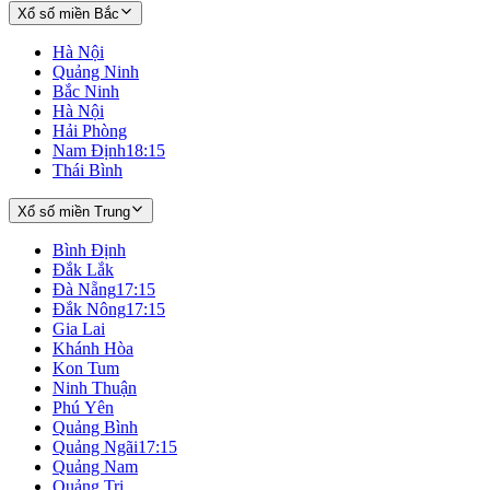
Xổ số miền Bắc
Hà Nội
Quảng Ninh
Bắc Ninh
Hà Nội
Hải Phòng
Nam Định
18:15
Thái Bình
Xổ số miền Trung
Bình Định
Đắk Lắk
Đà Nẵng
17:15
Đắk Nông
17:15
Gia Lai
Khánh Hòa
Kon Tum
Ninh Thuận
Phú Yên
Quảng Bình
Quảng Ngãi
17:15
Quảng Nam
Quảng Trị