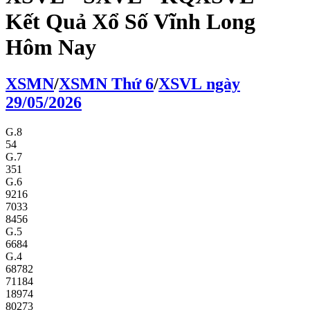
Kết Quả Xổ Số Vĩnh Long
Hôm Nay
XS
MN
/
XS
MN
Thứ 6
/
XSVL
ngày
29/05/2026
G.8
54
G.7
351
G.6
9216
7033
8456
G.5
6684
G.4
68782
71184
18974
80273