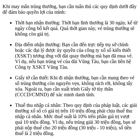
Khi may mắn trúng thưởng, bạn cần tuân thủ các quy định dưới đây
để đảm bảo quyền lợi của mình:
Thời hạn nhận thưởng: Thời hạn lĩnh thưởng là 30 ngày, kể từ
ngày công bố kết quả. Quá thời gian này, vé trúng thưởng sẽ
không còn giá trị.
Địa điểm nhận thưởng: Bạn cần đến trực tiếp trụ sở chính
hoặc các đại lý được ủy quyền của công ty xổ số kiến thiết
(XSKT) tương ứng với đài quay thưởng mà bạn đã mua vé.
Ví dụ, nếu bạn trúng vé của đài Vũng Tàu, bạn cần liên hệ
Công ty XSKT Vũng Tàu.
Giấy tờ cần thiết: Khi đi nhận thưởng, bạn cần mang theo vé
số trúng thưởng còn nguyên vẹn, không rách rời, không tẩy
xóa. Ngoài ra, bạn cần xuất trình Giấy tờ tùy thân
(CCCD/CMND) để xác minh danh tính.
Thuế thu nhập cá nhân: Theo quy định của pháp luật, các giải
thưởng xổ số có giá trị trên 10 triệu đồng phải chịu thuế thu
nhập cá nhân. Mức thuế suất là 10% trên phần giá trị vượt
quá 10 triệu đồng. Ví dụ, nếu trúng giải 30 triệu đồng, bạn sẽ
phải nộp thuế cho 20 triệu đồng (30 triệu - 10 triệu), số tiền
thuế là 2 triệu đồng.