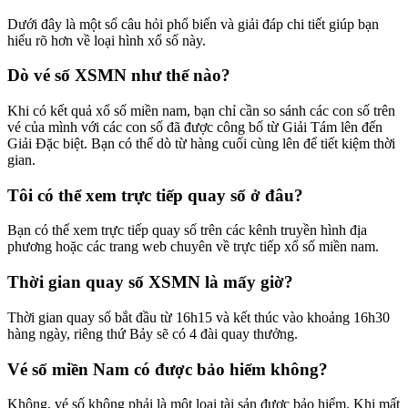
Dưới đây là một số câu hỏi phổ biến và giải đáp chi tiết giúp bạn
hiểu rõ hơn về loại hình xổ số này.
Dò vé số XSMN như thế nào?
Khi có kết quả xổ số miền nam, bạn chỉ cần so sánh các con số trên
vé của mình với các con số đã được công bố từ Giải Tám lên đến
Giải Đặc biệt. Bạn có thể dò từ hàng cuối cùng lên để tiết kiệm thời
gian.
Tôi có thể xem trực tiếp quay số ở đâu?
Bạn có thể xem trực tiếp quay số trên các kênh truyền hình địa
phương hoặc các trang web chuyên về trực tiếp xổ số miền nam.
Thời gian quay số XSMN là mấy giờ?
Thời gian quay số bắt đầu từ 16h15 và kết thúc vào khoảng 16h30
hàng ngày, riêng thứ Bảy sẽ có 4 đài quay thưởng.
Vé số miền Nam có được bảo hiểm không?
Không, vé số không phải là một loại tài sản được bảo hiểm. Khi mất