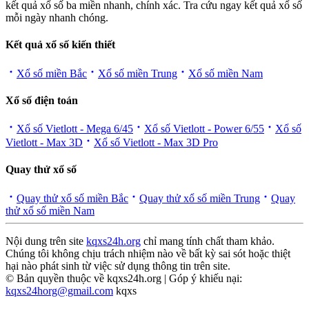
kết quả xổ số ba miền nhanh, chính xác. Tra cứu ngay kết quả xổ số
mỗi ngày nhanh chóng.
Kết quả xổ số kiến thiết
Xổ số miền Bắc
Xổ số miền Trung
Xổ số miền Nam
Xổ số điện toán
Xổ số Vietlott - Mega 6/45
Xổ số Vietlott - Power 6/55
Xổ số
Vietlott - Max 3D
Xổ số Vietlott - Max 3D Pro
Quay thử xổ số
Quay thử xổ số miền Bắc
Quay thử xổ số miền Trung
Quay
thử xổ số miền Nam
Nội dung trên site
kqxs24h.org
chỉ mang tính chất tham khảo.
Chúng tôi không chịu trách nhiệm nào về bất kỳ sai sót hoặc thiệt
hại nào phát sinh từ việc sử dụng thông tin trên site.
© Bản quyền thuộc về kqxs24h.org | Góp ý khiếu nại:
kqxs24horg@gmail.com
kqxs