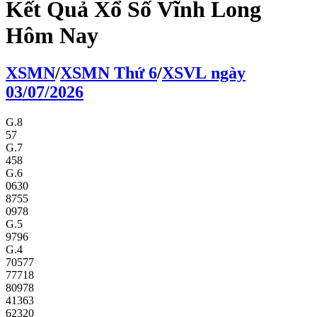
Kết Quả Xổ Số Vĩnh Long
Hôm Nay
XS
MN
/
XS
MN
Thứ 6
/
XSVL
ngày
03/07/2026
G.8
57
G.7
458
G.6
0630
8755
0978
G.5
9796
G.4
70577
77718
80978
41363
62320