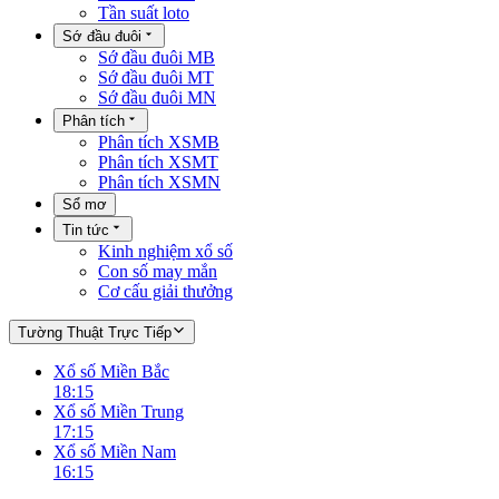
Tần suất loto
Sớ đầu đuôi
Sớ đầu đuôi MB
Sớ đầu đuôi MT
Sớ đầu đuôi MN
Phân tích
Phân tích XSMB
Phân tích XSMT
Phân tích XSMN
Sổ mơ
Tin tức
Kinh nghiệm xổ số
Con số may mắn
Cơ cấu giải thưởng
Tường Thuật Trực Tiếp
Xổ số Miền Bắc
18:15
Xổ số Miền Trung
17:15
Xổ số Miền Nam
16:15