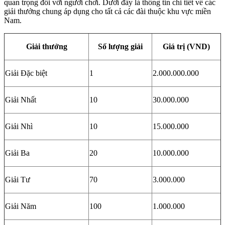
quan trọng đối với người chơi. Dưới đây là thông tin chi tiết về các
giải thưởng chung áp dụng cho tất cả các đài thuộc khu vực miền
Nam.
Giải thưởng
Số lượng giải
Giá trị (VND)
Giải Đặc biệt
1
2.000.000.000
Giải Nhất
10
30.000.000
Giải Nhì
10
15.000.000
Giải Ba
20
10.000.000
Giải Tư
70
3.000.000
Giải Năm
100
1.000.000