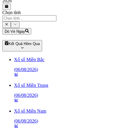
2026
Chọn tỉnh
Dò Vé Ngay
Kết Quả Hôm Qua
Xổ số Miền Bắc
(
06/08/2026
)
Xổ số Miền Trung
(
06/08/2026
)
Xổ số Miền Nam
(
06/08/2026
)