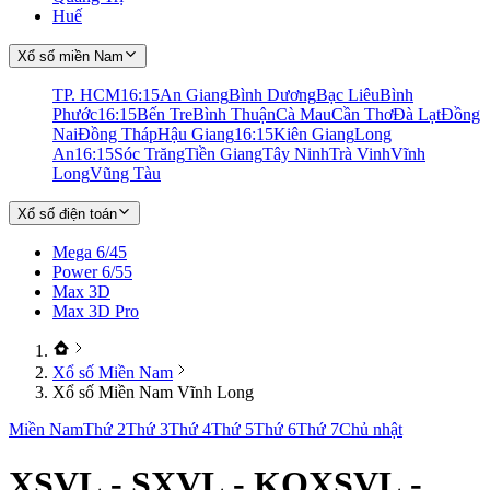
Huế
Xổ số miền Nam
TP. HCM
16:15
An Giang
Bình Dương
Bạc Liêu
Bình
Phước
16:15
Bến Tre
Bình Thuận
Cà Mau
Cần Thơ
Đà Lạt
Đồng
Nai
Đồng Tháp
Hậu Giang
16:15
Kiên Giang
Long
An
16:15
Sóc Trăng
Tiền Giang
Tây Ninh
Trà Vinh
Vĩnh
Long
Vũng Tàu
Xổ số điện toán
Mega 6/45
Power 6/55
Max 3D
Max 3D Pro
Xổ số Miền Nam
Xổ số Miền Nam Vĩnh Long
Miền Nam
Thứ 2
Thứ 3
Thứ 4
Thứ 5
Thứ 6
Thứ 7
Chủ nhật
XSVL - SXVL - KQXSVL -