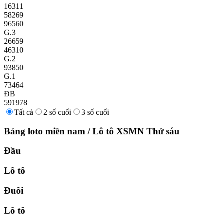
16311
58269
96560
G.3
26659
46310
G.2
93850
G.1
73464
ĐB
591978
Tất cả
2 số cuối
3 số cuối
Bảng loto miền nam
/
Lô tô XSMN
Thứ sáu
Đầu
Lô tô
Đuôi
Lô tô