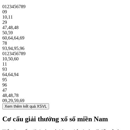
0
1
2
3
4
5
6
7
8
9
09
10
,
11
29
47
,
48
,
48
50
,
59
60
,
64
,
64
,
69
78
93
,
94
,
95
,
96
0
1
2
3
4
5
6
7
8
9
10
,
50
,
60
11
93
64
,
64
,
94
95
96
47
48
,
48
,
78
09
,
29
,
59
,
69
Xem thêm kết quả XSVL
Cơ cấu giải thưởng xổ số miền Nam