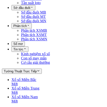
Tần suất loto
Sớ đầu đuôi
Sớ đầu đuôi MB
Sớ đầu đuôi MT
Sớ đầu đuôi MN
Phân tích
Phân tích XSMB
Phân tích XSMT
Phân tích XSMN
Sổ mơ
Tin tức
Kinh nghiệm xổ số
Con số may mắn
Cơ cấu giải thưởng
Tường Thuật Trực Tiếp
Xổ số Miền Bắc
Mới
Xổ số Miền Trung
Mới
Xổ số Miền Nam
Mới