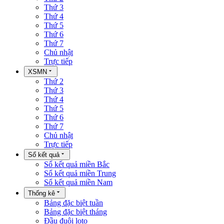
Thứ 3
Thứ 4
Thứ 5
Thứ 6
Thứ 7
Chủ nhật
Trực tiếp
XSMN
Thứ 2
Thứ 3
Thứ 4
Thứ 5
Thứ 6
Thứ 7
Chủ nhật
Trực tiếp
Sổ kết quả
Sổ kết quả miền Bắc
Sổ kết quả miền Trung
Sổ kết quả miền Nam
Thống kê
Bảng đặc biệt tuần
Bảng đặc biệt tháng
Đầu đuôi loto