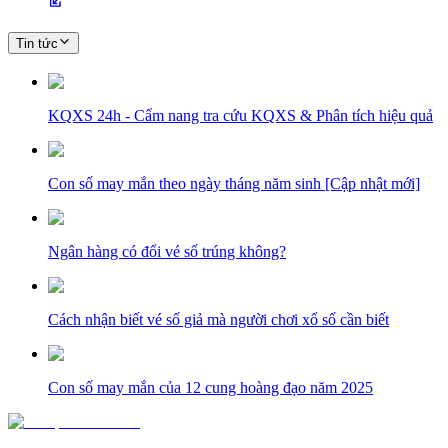
Tin tức
KQXS 24h - Cẩm nang tra cứu KQXS & Phân tích hiệu quả
Con số may mắn theo ngày tháng năm sinh [Cập nhật mới]
Ngân hàng có đổi vé số trúng không?
Cách nhận biết vé số giả mà người chơi xổ số cần biết
Con số may mắn của 12 cung hoàng đạo năm 2025