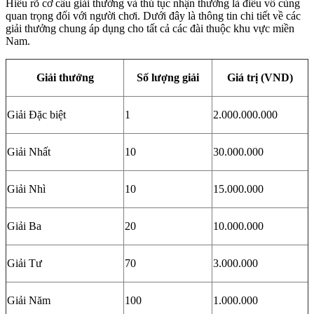
Hiểu rõ cơ cấu giải thưởng và thủ tục nhận thưởng là điều vô cùng
quan trọng đối với người chơi. Dưới đây là thông tin chi tiết về các
giải thưởng chung áp dụng cho tất cả các đài thuộc khu vực miền
Nam.
Giải thưởng
Số lượng giải
Giá trị (VND)
Giải Đặc biệt
1
2.000.000.000
Giải Nhất
10
30.000.000
Giải Nhì
10
15.000.000
Giải Ba
20
10.000.000
Giải Tư
70
3.000.000
Giải Năm
100
1.000.000