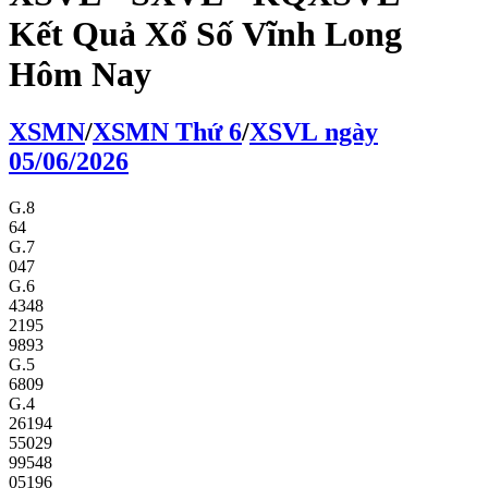
Kết Quả Xổ Số Vĩnh Long
Hôm Nay
XS
MN
/
XS
MN
Thứ 6
/
XSVL
ngày
05/06/2026
G.8
64
G.7
047
G.6
4348
2195
9893
G.5
6809
G.4
26194
55029
99548
05196