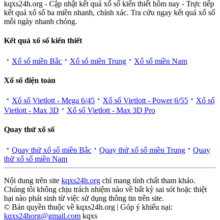
kqxs24h.org - Cập nhật kết quả xổ số kiến thiết hôm nay - Trực tiếp
kết quả xổ số ba miền nhanh, chính xác. Tra cứu ngay kết quả xổ số
mỗi ngày nhanh chóng.
Kết quả xổ số kiến thiết
Xổ số miền Bắc
Xổ số miền Trung
Xổ số miền Nam
Xổ số điện toán
Xổ số Vietlott - Mega 6/45
Xổ số Vietlott - Power 6/55
Xổ số
Vietlott - Max 3D
Xổ số Vietlott - Max 3D Pro
Quay thử xổ số
Quay thử xổ số miền Bắc
Quay thử xổ số miền Trung
Quay
thử xổ số miền Nam
Nội dung trên site
kqxs24h.org
chỉ mang tính chất tham khảo.
Chúng tôi không chịu trách nhiệm nào về bất kỳ sai sót hoặc thiệt
hại nào phát sinh từ việc sử dụng thông tin trên site.
© Bản quyền thuộc về kqxs24h.org | Góp ý khiếu nại:
kqxs24horg@gmail.com
kqxs