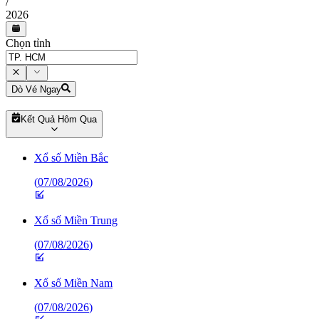
/
2026
Chọn tỉnh
Dò Vé Ngay
Kết Quả Hôm Qua
Xổ số Miền Bắc
(
07/08/2026
)
Xổ số Miền Trung
(
07/08/2026
)
Xổ số Miền Nam
(
07/08/2026
)