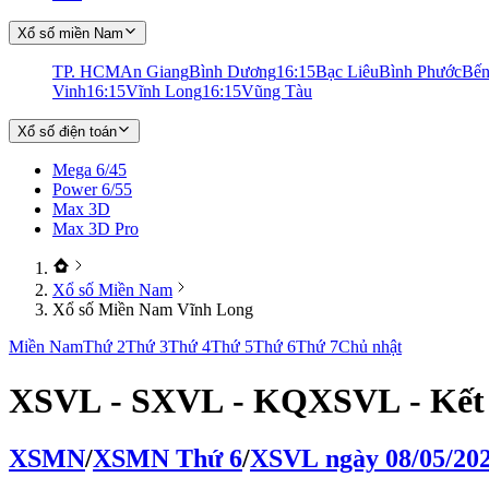
Xổ số miền Nam
TP. HCM
An Giang
Bình Dương
16:15
Bạc Liêu
Bình Phước
Bến
Vinh
16:15
Vĩnh Long
16:15
Vũng Tàu
Xổ số điện toán
Mega 6/45
Power 6/55
Max 3D
Max 3D Pro
Xổ số Miền Nam
Xổ số Miền Nam Vĩnh Long
Miền Nam
Thứ 2
Thứ 3
Thứ 4
Thứ 5
Thứ 6
Thứ 7
Chủ nhật
XSVL - SXVL - KQXSVL - Kết
XS
MN
/
XS
MN
Thứ 6
/
XSVL
ngày 08/05/20