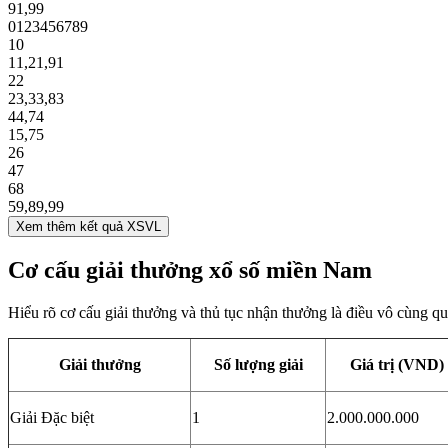
91
,
99
0
1
2
3
4
5
6
7
8
9
10
11
,
21
,
91
22
23
,
33
,
83
44
,
74
15
,
75
26
47
68
59
,
89
,
99
Xem thêm kết quả XSVL
Cơ cấu giải thưởng xổ số miền Nam
Hiểu rõ cơ cấu giải thưởng và thủ tục nhận thưởng là điều vô cùng qu
Giải thưởng
Số lượng giải
Giá trị (VND)
Giải Đặc biệt
1
2.000.000.000