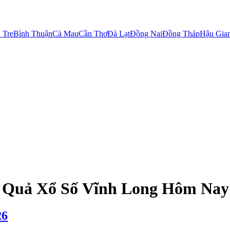
 Tre
Bình Thuận
Cà Mau
Cần Thơ
Đà Lạt
Đồng Nai
Đồng Tháp
Hậu Gia
 Quả Xổ Số Vĩnh Long Hôm Nay
26