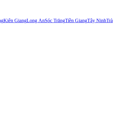
ng
Kiên Giang
Long An
Sóc Trăng
Tiền Giang
Tây Ninh
Trà