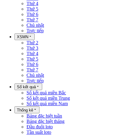
Thứ 4
Thứ 5
Thứ 6
Thứ 7
Chủ nhật
Trực tiếp
XSMN
Thứ 2
Thứ 3
Thứ 4
Thứ 5
Thứ 6
Thứ 7
Chủ nhật
Trực tiếp
Sổ kết quả
Sổ kết quả miền Bắc
Sổ kết quả miền Trung
Sổ kết quả miền Nam
Thống kê
Bảng đặc biệt tuần
Bảng đặc biệt tháng
Đầu đuôi loto
Tần suất loto