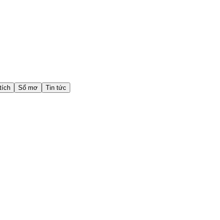
tích
Sổ mơ
Tin tức