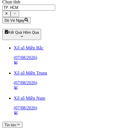
Chọn tỉnh
Dò Vé Ngay
Kết Quả Hôm Qua
Xổ số Miền Bắc
(
07/08/2026
)
Xổ số Miền Trung
(
07/08/2026
)
Xổ số Miền Nam
(
07/08/2026
)
Tin tức