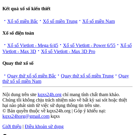
Kết quả xổ số kiến thiết
Xổ số miền Bắc
Xổ số miền Trung
Xổ số miền Nam
Xổ số điện toán
Xổ số Vietlott - Mega 6/45
Xổ số Vietlott - Power 6/55
Xổ số
Vietlott - Max 3D
Xổ số Vietlott - Max 3D Pro
Quay thử xổ số
Quay thử xổ số miền Bắc
Quay thử xổ số miền Trung
Quay
thử xổ số miền Nam
Nội dung trên site
kqxs24h.org
chỉ mang tính chất tham khảo.
Chúng tôi không chịu trách nhiệm nào về bất kỳ sai sót hoặc thiệt
hại nào phát sinh từ việc sử dụng thông tin trên site.
© Bản quyền thuộc về kqxs24h.org | Góp ý khiếu nại:
kqxs24horg@gmail.com
kqxs
Giới thiệu
|
Điều khoản sử dụng