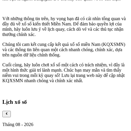
Với những thông tin trên, hy vọng bạn đã có cái nhìn tổng quan và
đầy đủ về xổ số kiến thiết Miền Nam. Để đảm bảo quyền lợi của
mình, hãy luôn lưu ý về lịch quay, cách dò vé và các thủ tục nhận
thưởng chính xác.
Chúng tôi cam kết cung cấp kết quả xổ số miền Nam (KQXSMN)
và các thông tin liên quan một cách nhanh chóng, chính xác, dựa
trên nguồn dữ liệu chính thống.
Cuối cùng, hãy luôn chơi xổ số một cách có trách nhiệm, vì đây là
một hình thức giải trí lành mạnh. Chúc bạn may mắn và tìm thấy
niềm vui trong mỗi kỳ quay số! Lưu lại trang web này để cập nhật
KQXSMN nhanh chóng và chính xác nhất.
Lịch xổ số
Tháng 08
-
2026