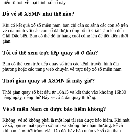
hiểu rõ hơn về loại hình xổ số này.
Dò vé số XSMN như thế nào?
Khi có kết quả xổ số miền nam, bạn chỉ cần so sánh các con số trên
vé của mình với các con số đã được công bố từ Giải Tám lên đến
Giải Đặc biệt. Bạn có thể dò từ hàng cuối cùng lên để tiết kiệm thời
gian.
Tôi có thể xem trực tiếp quay số ở đâu?
Bạn có thể xem trực tiếp quay số trên các kênh truyền hình địa
phương hoặc các trang web chuyên về trực tiếp xổ số miền nam.
Thời gian quay số XSMN là mấy giờ?
Thời gian quay số bắt đầu từ 16h15 và kết thúc vào khoảng 16h30
hàng ngày, riêng thứ Bảy sẽ có 4 đài quay thưởng.
Vé số miền Nam có được bảo hiểm không?
Không, vé số không phải là một loại tài sản được bảo hiểm. Khi mất
vé số, bạn sẽ mất quyền sở hữu và không thể nhận thưởng, kể cả
khi bạn là người trúng giải. Do đó, hãy bảo quản vé số cẩn thận.