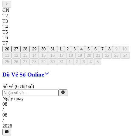
CN
T2
T3
T4
T5
T6
T7
26
27
28
29
30
31
1
2
3
4
5
6
7
8
9
10
11
12
13
14
15
16
17
18
19
20
21
22
23
24
25
26
27
28
29
30
31
1
2
3
4
5
Dò Vé Số Online
Số vé (6 chữ số)
Ngày quay
08
/
08
/
2026