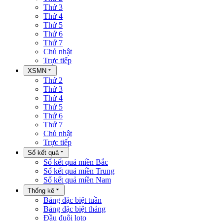
Thứ 3
Thứ 4
Thứ 5
Thứ 6
Thứ 7
Chủ nhật
Trực tiếp
XSMN
Thứ 2
Thứ 3
Thứ 4
Thứ 5
Thứ 6
Thứ 7
Chủ nhật
Trực tiếp
Sổ kết quả
Sổ kết quả miền Bắc
Sổ kết quả miền Trung
Sổ kết quả miền Nam
Thống kê
Bảng đặc biệt tuần
Bảng đặc biệt tháng
Đầu đuôi loto