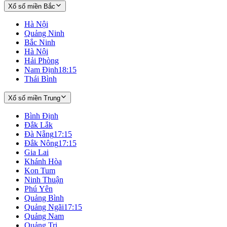
Xổ số miền Bắc
Hà Nội
Quảng Ninh
Bắc Ninh
Hà Nội
Hải Phòng
Nam Định
18:15
Thái Bình
Xổ số miền Trung
Bình Định
Đắk Lắk
Đà Nẵng
17:15
Đắk Nông
17:15
Gia Lai
Khánh Hòa
Kon Tum
Ninh Thuận
Phú Yên
Quảng Bình
Quảng Ngãi
17:15
Quảng Nam
Quảng Trị