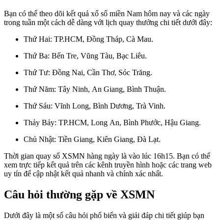
Bạn có thể theo dõi kết quả xổ số miền Nam hôm nay và các ngày
trong tuần một cách dễ dàng với lịch quay thưởng chi tiết dưới đây:
Thứ Hai: TP.HCM, Đồng Tháp, Cà Mau.
Thứ Ba: Bến Tre, Vũng Tàu, Bạc Liêu.
Thứ Tư: Đồng Nai, Cần Thơ, Sóc Trăng.
Thứ Năm: Tây Ninh, An Giang, Bình Thuận.
Thứ Sáu: Vĩnh Long, Bình Dương, Trà Vinh.
Thảy Bảy: TP.HCM, Long An, Bình Phước, Hậu Giang.
Chủ Nhật: Tiền Giang, Kiên Giang, Đà Lạt.
Thời gian quay số XSMN hàng ngày là vào lúc 16h15. Bạn có thể
xem trực tiếp kết quả trên các kênh truyền hình hoặc các trang web
uy tín để cập nhật kết quả nhanh và chính xác nhất.
Câu hỏi thường gặp về XSMN
Dưới đây là một số câu hỏi phổ biến và giải đáp chi tiết giúp bạn