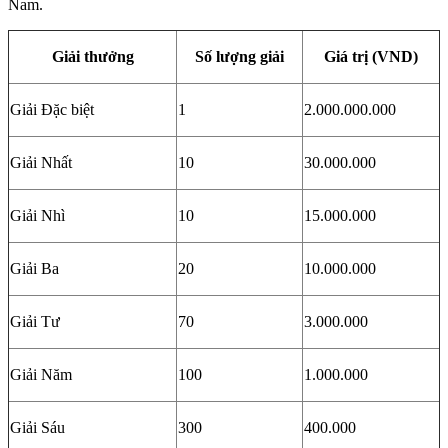
Nam.
Giải thưởng
Số lượng giải
Giá trị (VND)
Giải Đặc biệt
1
2.000.000.000
Giải Nhất
10
30.000.000
Giải Nhì
10
15.000.000
Giải Ba
20
10.000.000
Giải Tư
70
3.000.000
Giải Năm
100
1.000.000
Giải Sáu
300
400.000