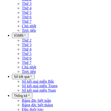
Thứ 3
Thứ 4
Thứ 5
Thứ 6
Thứ 7
Chủ nhật
Trực tiếp
XSMN
Thứ 2
Thứ 3
Thứ 4
Thứ 5
Thứ 6
Thứ 7
Chủ nhật
Trực tiếp
Sổ kết quả
Sổ kết quả miền Bắc
Sổ kết quả miền Trung
Sổ kết quả miền Nam
Thống kê
Bảng đặc biệt tuần
Bảng đặc biệt tháng
Đầu đuôi loto