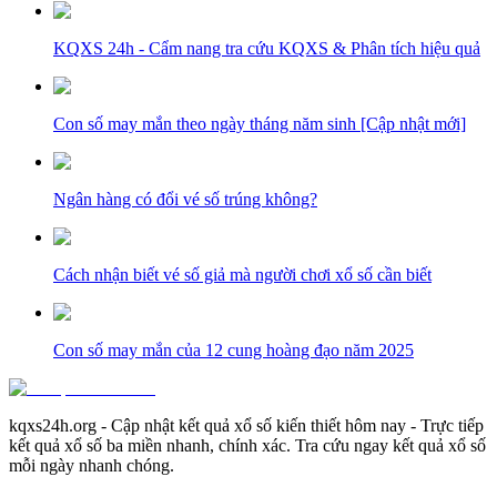
KQXS 24h - Cẩm nang tra cứu KQXS & Phân tích hiệu quả
Con số may mắn theo ngày tháng năm sinh [Cập nhật mới]
Ngân hàng có đổi vé số trúng không?
Cách nhận biết vé số giả mà người chơi xổ số cần biết
Con số may mắn của 12 cung hoàng đạo năm 2025
kqxs24h.org - Cập nhật kết quả xổ số kiến thiết hôm nay - Trực tiếp
kết quả xổ số ba miền nhanh, chính xác. Tra cứu ngay kết quả xổ số
mỗi ngày nhanh chóng.