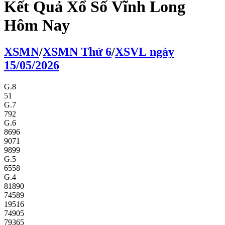
Kết Quả Xổ Số Vĩnh Long
Hôm Nay
XS
MN
/
XS
MN
Thứ 6
/
XSVL
ngày
15/05/2026
G.8
51
G.7
792
G.6
8696
9071
9899
G.5
6558
G.4
81890
74589
19516
74905
79365