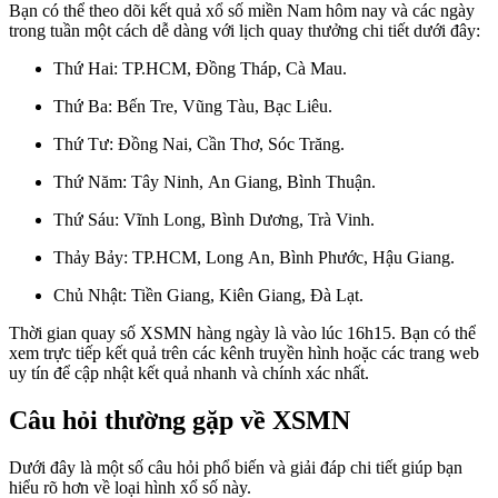
Bạn có thể theo dõi kết quả xổ số miền Nam hôm nay và các ngày
trong tuần một cách dễ dàng với lịch quay thưởng chi tiết dưới đây:
Thứ Hai: TP.HCM, Đồng Tháp, Cà Mau.
Thứ Ba: Bến Tre, Vũng Tàu, Bạc Liêu.
Thứ Tư: Đồng Nai, Cần Thơ, Sóc Trăng.
Thứ Năm: Tây Ninh, An Giang, Bình Thuận.
Thứ Sáu: Vĩnh Long, Bình Dương, Trà Vinh.
Thảy Bảy: TP.HCM, Long An, Bình Phước, Hậu Giang.
Chủ Nhật: Tiền Giang, Kiên Giang, Đà Lạt.
Thời gian quay số XSMN hàng ngày là vào lúc 16h15. Bạn có thể
xem trực tiếp kết quả trên các kênh truyền hình hoặc các trang web
uy tín để cập nhật kết quả nhanh và chính xác nhất.
Câu hỏi thường gặp về XSMN
Dưới đây là một số câu hỏi phổ biến và giải đáp chi tiết giúp bạn
hiểu rõ hơn về loại hình xổ số này.