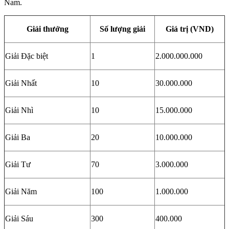
Nam.
Giải thưởng
Số lượng giải
Giá trị (VND)
Giải Đặc biệt
1
2.000.000.000
Giải Nhất
10
30.000.000
Giải Nhì
10
15.000.000
Giải Ba
20
10.000.000
Giải Tư
70
3.000.000
Giải Năm
100
1.000.000
Giải Sáu
300
400.000