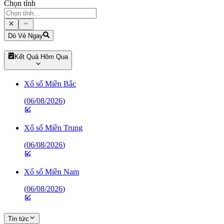
Chọn tỉnh
Dò Vé Ngay
Kết Quả Hôm Qua
Xổ số Miền Bắc
(
06/08/2026
)
Xổ số Miền Trung
(
06/08/2026
)
Xổ số Miền Nam
(
06/08/2026
)
Tin tức