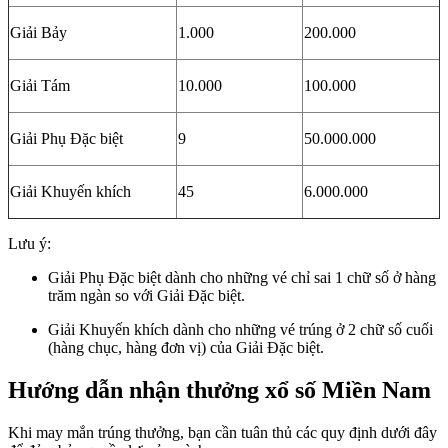
Giải Bảy
1.000
200.000
Giải Tám
10.000
100.000
Giải Phụ Đặc biệt
9
50.000.000
Giải Khuyến khích
45
6.000.000
Lưu ý:
Giải Phụ Đặc biệt dành cho những vé chỉ sai 1 chữ số ở hàng
trăm ngàn so với Giải Đặc biệt.
Giải Khuyến khích dành cho những vé trúng ở 2 chữ số cuối
(hàng chục, hàng đơn vị) của Giải Đặc biệt.
Hướng dẫn nhận thưởng xổ số Miền Nam
Khi may mắn trúng thưởng, bạn cần tuân thủ các quy định dưới đây