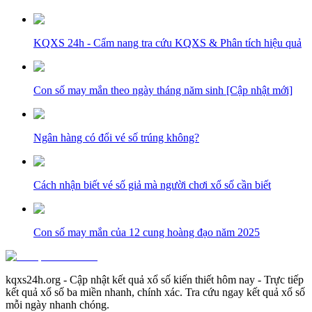
KQXS 24h - Cẩm nang tra cứu KQXS & Phân tích hiệu quả
Con số may mắn theo ngày tháng năm sinh [Cập nhật mới]
Ngân hàng có đổi vé số trúng không?
Cách nhận biết vé số giả mà người chơi xổ số cần biết
Con số may mắn của 12 cung hoàng đạo năm 2025
kqxs24h.org - Cập nhật kết quả xổ số kiến thiết hôm nay - Trực tiếp
kết quả xổ số ba miền nhanh, chính xác. Tra cứu ngay kết quả xổ số
mỗi ngày nhanh chóng.