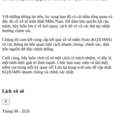
Với những thông tin trên, hy vọng bạn đã có cái nhìn tổng quan và
đầy đủ về xổ số kiến thiết Miền Nam. Để đảm bảo quyền lợi của
mình, hãy luôn lưu ý về lịch quay, cách dò vé và các thủ tục nhận
thưởng chính xác.
Chúng tôi cam kết cung cấp kết quả xổ số miền Nam (KQXSMN)
và các thông tin liên quan một cách nhanh chóng, chính xác, dựa
trên nguồn dữ liệu chính thống.
Cuối cùng, hãy luôn chơi xổ số một cách có trách nhiệm, vì đây là
một hình thức giải trí lành mạnh. Chúc bạn may mắn và tìm thấy
niềm vui trong mỗi kỳ quay số! Lưu lại trang web này để cập nhật
KQXSMN nhanh chóng và chính xác nhất.
Lịch xổ số
Tháng 08
-
2026