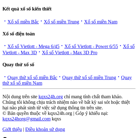
Kết quả xổ số kiến thiết
Xổ số miền Bắc
Xổ số miền Trung
Xổ số miền Nam
Xổ số điện toán
Xổ số Vietlott - Mega 6/45
Xổ số Vietlott - Power 6/55
Xổ số
Vietlott - Max 3D
Xổ số Vietlott - Max 3D Pro
Quay thử xổ số
Quay thử xổ số miền Bắc
Quay thử xổ số miền Trung
Quay
thử xổ số miền Nam
Nội dung trên site
kqxs24h.org
chỉ mang tính chất tham khảo.
Chúng tôi không chịu trách nhiệm nào về bất kỳ sai sót hoặc thiệt
hại nào phát sinh từ việc sử dụng thông tin trên site.
© Bản quyền thuộc về kqxs24h.org | Góp ý khiếu nại:
kqxs24horg@gmail.com
kqxs
Giới thiệu
|
Điều khoản sử dụng