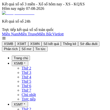
Kết quả xổ số 3 miền - Xổ số hôm nay - XS - KQXS
Hôm nay ngày
07-08-2026
Kết quả xổ số 24h
Trực tiếp kết quả xổ số toàn quốc
Miền Nam
Miền Trung
Miền Bắc
Vietlott
XSMB
XSMT
XSMN
Sổ kết quả
Thống kê
Sớ đầu đuôi
Phân tích
Sổ mơ
Tin tức
Trang chủ
XSMB
Thứ 2
Thứ 3
Thứ 4
Thứ 5
Thứ 6
Thứ 7
Chủ nhật
Trực tiếp
XSMT
Thứ 2