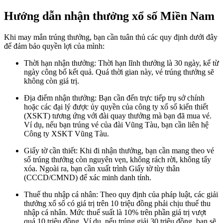
Hướng dẫn nhận thưởng xổ số Miền Nam
Khi may mắn trúng thưởng, bạn cần tuân thủ các quy định dưới đây
để đảm bảo quyền lợi của mình:
Thời hạn nhận thưởng: Thời hạn lĩnh thưởng là 30 ngày, kể từ
ngày công bố kết quả. Quá thời gian này, vé trúng thưởng sẽ
không còn giá trị.
Địa điểm nhận thưởng: Bạn cần đến trực tiếp trụ sở chính
hoặc các đại lý được ủy quyền của công ty xổ số kiến thiết
(XSKT) tương ứng với đài quay thưởng mà bạn đã mua vé.
Ví dụ, nếu bạn trúng vé của đài Vũng Tàu, bạn cần liên hệ
Công ty XSKT Vũng Tàu.
Giấy tờ cần thiết: Khi đi nhận thưởng, bạn cần mang theo vé
số trúng thưởng còn nguyên vẹn, không rách rời, không tẩy
xóa. Ngoài ra, bạn cần xuất trình Giấy tờ tùy thân
(CCCD/CMND) để xác minh danh tính.
Thuế thu nhập cá nhân: Theo quy định của pháp luật, các giải
thưởng xổ số có giá trị trên 10 triệu đồng phải chịu thuế thu
nhập cá nhân. Mức thuế suất là 10% trên phần giá trị vượt
quá 10 triệu đồng. Ví dụ, nếu trúng giải 30 triệu đồng, bạn sẽ