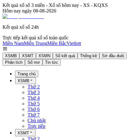
Kết quả xổ số 3 miền - Xổ số hôm nay - XS - KQXS
Hôm nay ngày
08-08-2026
Kết quả xổ số 24h
Trực tiếp kết quả xổ số toàn quốc
Miền Nam
Miền Trung
Miền Bắc
Vietlott
XSMB
XSMT
XSMN
Sổ kết quả
Thống kê
Sớ đầu đuôi
Phân tích
Sổ mơ
Tin tức
Trang chủ
XSMB
Thứ 2
Thứ 3
Thứ 4
Thứ 5
Thứ 6
Thứ 7
Chủ nhật
Trực tiếp
XSMT
Thứ 2