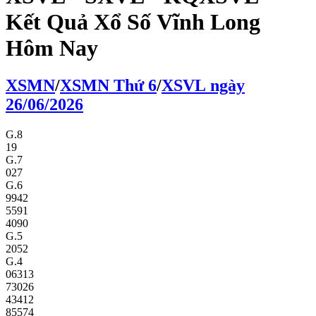
Kết Quả Xổ Số Vĩnh Long
Hôm Nay
XS
MN
/
XS
MN
Thứ 6
/
XSVL
ngày
26/06/2026
G.8
19
G.7
027
G.6
9942
5591
4090
G.5
2052
G.4
06313
73026
43412
85574