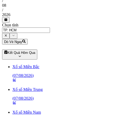
/
08
/
2026
Chọn tỉnh
Dò Vé Ngay
Kết Quả Hôm Qua
Xổ số Miền Bắc
(
07/08/2026
)
Xổ số Miền Trung
(
07/08/2026
)
Xổ số Miền Nam