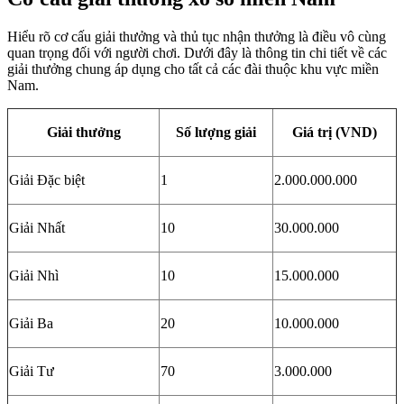
Hiểu rõ cơ cấu giải thưởng và thủ tục nhận thưởng là điều vô cùng
quan trọng đối với người chơi. Dưới đây là thông tin chi tiết về các
giải thưởng chung áp dụng cho tất cả các đài thuộc khu vực miền
Nam.
Giải thưởng
Số lượng giải
Giá trị (VND)
Giải Đặc biệt
1
2.000.000.000
Giải Nhất
10
30.000.000
Giải Nhì
10
15.000.000
Giải Ba
20
10.000.000
Giải Tư
70
3.000.000