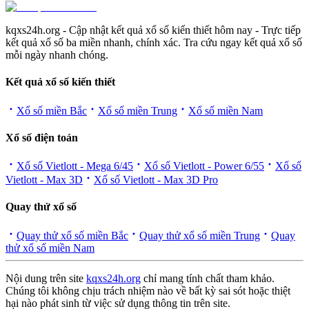
kqxs24h.org - Cập nhật kết quả xổ số kiến thiết hôm nay - Trực tiếp
kết quả xổ số ba miền nhanh, chính xác. Tra cứu ngay kết quả xổ số
mỗi ngày nhanh chóng.
Kết quả xổ số kiến thiết
Xổ số miền Bắc
Xổ số miền Trung
Xổ số miền Nam
Xổ số điện toán
Xổ số Vietlott - Mega 6/45
Xổ số Vietlott - Power 6/55
Xổ số
Vietlott - Max 3D
Xổ số Vietlott - Max 3D Pro
Quay thử xổ số
Quay thử xổ số miền Bắc
Quay thử xổ số miền Trung
Quay
thử xổ số miền Nam
Nội dung trên site
kqxs24h.org
chỉ mang tính chất tham khảo.
Chúng tôi không chịu trách nhiệm nào về bất kỳ sai sót hoặc thiệt
hại nào phát sinh từ việc sử dụng thông tin trên site.