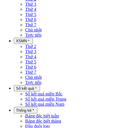
Thứ 3
Thứ 4
Thứ 5
Thứ 6
Thứ 7
Chủ nhật
Trực tiếp
XSMN
Thứ 2
Thứ 3
Thứ 4
Thứ 5
Thứ 6
Thứ 7
Chủ nhật
Trực tiếp
Sổ kết quả
Sổ kết quả miền Bắc
Sổ kết quả miền Trung
Sổ kết quả miền Nam
Thống kê
Bảng đặc biệt tuần
Bảng đặc biệt tháng
Đầu đuôi loto