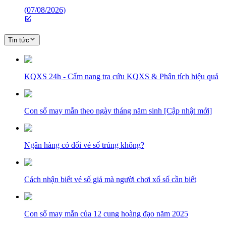
(
07/08/2026
)
Tin tức
KQXS 24h - Cẩm nang tra cứu KQXS & Phân tích hiệu quả
Con số may mắn theo ngày tháng năm sinh [Cập nhật mới]
Ngân hàng có đổi vé số trúng không?
Cách nhận biết vé số giả mà người chơi xổ số cần biết
Con số may mắn của 12 cung hoàng đạo năm 2025