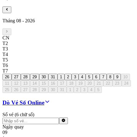
Tháng 08
-
2026
CN
T2
T3
T4
T5
T6
T7
26
27
28
29
30
31
1
2
3
4
5
6
7
8
9
10
11
12
13
14
15
16
17
18
19
20
21
22
23
24
25
26
27
28
29
30
31
1
2
3
4
5
Dò Vé Số Online
Số vé (6 chữ số)
Ngày quay
09