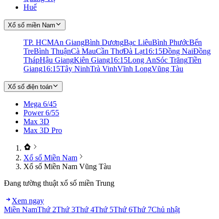
Huế
Xổ số miền Nam
TP. HCM
An Giang
Bình Dương
Bạc Liêu
Bình Phước
Bến
Tre
Bình Thuận
Cà Mau
Cần Thơ
Đà Lạt
16:15
Đồng Nai
Đồng
Tháp
Hậu Giang
Kiên Giang
16:15
Long An
Sóc Trăng
Tiền
Giang
16:15
Tây Ninh
Trà Vinh
Vĩnh Long
Vũng Tàu
Xổ số điện toán
Mega 6/45
Power 6/55
Max 3D
Max 3D Pro
Xổ số Miền Nam
Xổ số Miền Nam Vũng Tàu
Đang tường thuật xổ số miền Trung
Xem ngay
Miền Nam
Thứ 2
Thứ 3
Thứ 4
Thứ 5
Thứ 6
Thứ 7
Chủ nhật