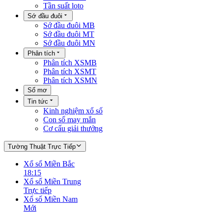
Tần suất loto
Sớ đầu đuôi
Sớ đầu đuôi MB
Sớ đầu đuôi MT
Sớ đầu đuôi MN
Phân tích
Phân tích XSMB
Phân tích XSMT
Phân tích XSMN
Sổ mơ
Tin tức
Kinh nghiệm xổ số
Con số may mắn
Cơ cấu giải thưởng
Tường Thuật Trực Tiếp
Xổ số Miền Bắc
18:15
Xổ số Miền Trung
Trực tiếp
Xổ số Miền Nam
Mới