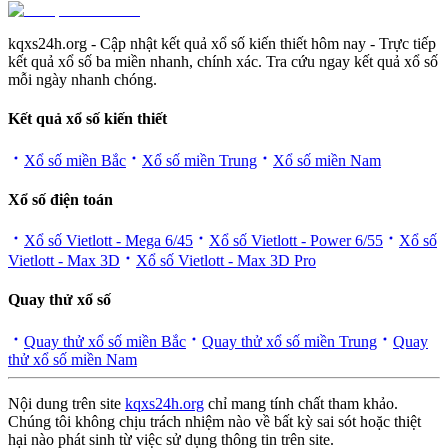
kqxs24h.org - Cập nhật kết quả xổ số kiến thiết hôm nay - Trực tiếp
kết quả xổ số ba miền nhanh, chính xác. Tra cứu ngay kết quả xổ số
mỗi ngày nhanh chóng.
Kết quả xổ số kiến thiết
Xổ số miền Bắc
Xổ số miền Trung
Xổ số miền Nam
Xổ số điện toán
Xổ số Vietlott - Mega 6/45
Xổ số Vietlott - Power 6/55
Xổ số
Vietlott - Max 3D
Xổ số Vietlott - Max 3D Pro
Quay thử xổ số
Quay thử xổ số miền Bắc
Quay thử xổ số miền Trung
Quay
thử xổ số miền Nam
Nội dung trên site
kqxs24h.org
chỉ mang tính chất tham khảo.
Chúng tôi không chịu trách nhiệm nào về bất kỳ sai sót hoặc thiệt
hại nào phát sinh từ việc sử dụng thông tin trên site.