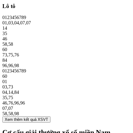
Lô tô
0
1
2
3
4
5
6
7
8
9
01
,
03
,
04
,
07
,
07
14
35
46
58
,
58
60
73
,
75
,
76
84
96
,
96
,
98
0
1
2
3
4
5
6
7
8
9
60
01
03
,
73
04
,
14
,
84
35
,
75
46
,
76
,
96
,
96
07
,
07
58
,
58
,
98
Xem thêm kết quả XSVT
Cơ cấu giải thưởng xổ số miền Nam