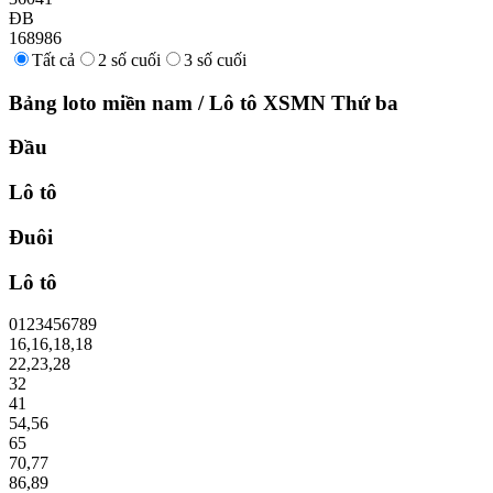
ĐB
168986
Tất cả
2 số cuối
3 số cuối
Bảng loto miền nam
/
Lô tô XSMN
Thứ ba
Đầu
Lô tô
Đuôi
Lô tô
0
1
2
3
4
5
6
7
8
9
16
,
16
,
18
,
18
22
,
23
,
28
32
41
54
,
56
65
70
,
77
86
,
89