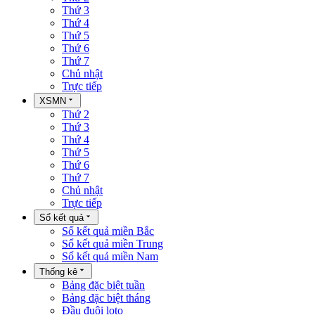
Thứ 3
Thứ 4
Thứ 5
Thứ 6
Thứ 7
Chủ nhật
Trực tiếp
XSMN
Thứ 2
Thứ 3
Thứ 4
Thứ 5
Thứ 6
Thứ 7
Chủ nhật
Trực tiếp
Sổ kết quả
Sổ kết quả miền Bắc
Sổ kết quả miền Trung
Sổ kết quả miền Nam
Thống kê
Bảng đặc biệt tuần
Bảng đặc biệt tháng
Đầu đuôi loto