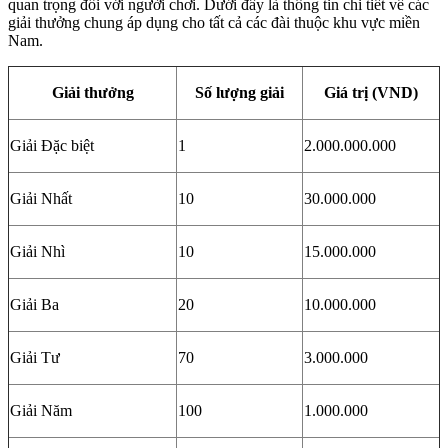
quan trọng đối với người chơi. Dưới đây là thông tin chi tiết về các
giải thưởng chung áp dụng cho tất cả các đài thuộc khu vực miền
Nam.
Giải thưởng
Số lượng giải
Giá trị (VND)
Giải Đặc biệt
1
2.000.000.000
Giải Nhất
10
30.000.000
Giải Nhì
10
15.000.000
Giải Ba
20
10.000.000
Giải Tư
70
3.000.000
Giải Năm
100
1.000.000