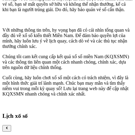
vé số, bạn sẽ mất quyền sở hữu và không thể nhận thưởng, kể cả
khi bạn là người trúng giải. Do đó, hãy bảo quản vé số cẩn thận.
Với những thông tin trên, hy vọng bạn đã có cái nhìn tổng quan và
đầy đủ về xổ số kiến thiết Miền Nam. Để đảm bảo quyền lợi của
mình, hãy luôn lưu ý về lịch quay, cách dò vé và các thủ tục nhận
thưởng chính xác.
Chúng tôi cam kết cung cấp kết quả xổ số miền Nam (KQXSMN)
và các thông tin liên quan một cách nhanh chóng, chính xác, dựa
trên nguồn dữ liệu chính thống.
Cuối cùng, hãy luôn chơi xổ số một cách có trách nhiệm, vì đây là
một hình thức giải trí lành mạnh. Chúc bạn may mắn và tìm thấy
niềm vui trong mỗi kỳ quay số! Lưu lại trang web này để cập nhật
KQXSMN nhanh chóng và chính xác nhất.
Lịch xổ số