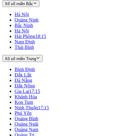
Xổ số miền Bắc
Hà Nội
Quảng Ninh
Bắc Ninh
Hà Nội
Hải Phòng
18:15
Nam Định
Thái Bình
Xổ số miền Trung
Bình Định
Đắk Lắk
Đà Nẵng
Đắk Nông
Gia Lai
17:15
Khánh Hòa
Kon Tum
Ninh Thuận
17:15
Phú Yên
Quảng Bình
Quảng Ngãi
Quảng Nam
Quảng Trị