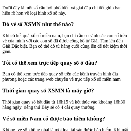
Dưới đây là một số câu hỏi phổ biến và giải đáp chi tiết giúp bạn
hiểu rõ hơn về loại hình xổ số này.
Dò vé số XSMN như thế nào?
Khi có kết quả xổ số miền nam, bạn chỉ cần so sánh các con số trên
vé của mình với các con số đã được công bố từ Giải Tám lên đến
Giải Đặc biệt. Bạn có thể dò từ hàng cuối cùng lên để tiết kiệm thời
gian.
Tôi có thể xem trực tiếp quay số ở đâu?
Bạn có thể xem trực tiếp quay số trên các kênh truyền hình địa
phương hoặc các trang web chuyên về trực tiếp xổ số miền nam.
Thời gian quay số XSMN là mấy giờ?
Thời gian quay số bắt đầu từ 16h15 và kết thúc vào khoảng 16h30
hàng ngày, riêng thứ Bảy sẽ có 4 đài quay thưởng.
Vé số miền Nam có được bảo hiểm không?
Không, vé số không phải là một loại tài sản được bảo hiểm. Khi mất