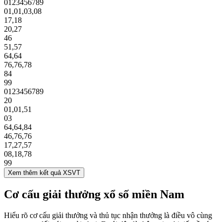
0
1
2
3
4
5
6
7
8
9
01
,
01
,
03
,
08
17
,
18
20
,
27
46
51
,
57
64
,
64
76
,
76
,
78
84
99
0
1
2
3
4
5
6
7
8
9
20
01
,
01
,
51
03
64
,
64
,
84
46
,
76
,
76
17
,
27
,
57
08
,
18
,
78
99
Xem thêm kết quả XSVT
Cơ cấu giải thưởng xổ số miền Nam
Hiểu rõ cơ cấu giải thưởng và thủ tục nhận thưởng là điều vô cùng