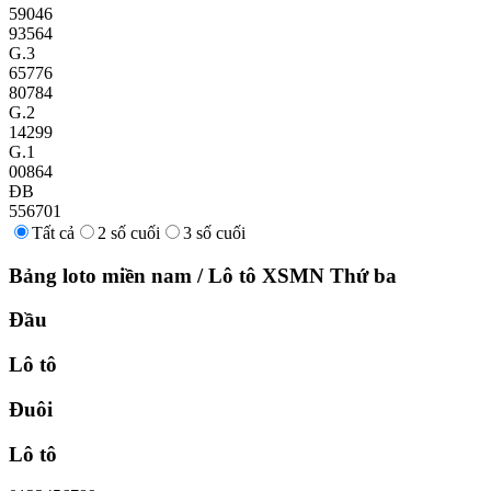
59046
93564
G.3
65776
80784
G.2
14299
G.1
00864
ĐB
556701
Tất cả
2 số cuối
3 số cuối
Bảng loto miền nam
/
Lô tô XSMN
Thứ ba
Đầu
Lô tô
Đuôi
Lô tô