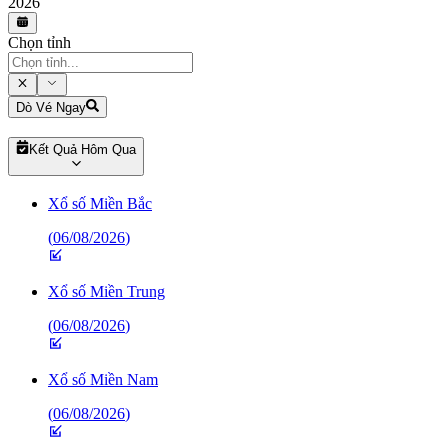
2026
Chọn tỉnh
Dò Vé Ngay
Kết Quả Hôm Qua
Xổ số Miền Bắc
(
06/08/2026
)
Xổ số Miền Trung
(
06/08/2026
)
Xổ số Miền Nam
(
06/08/2026
)