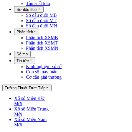
Tần suất loto
Sớ đầu đuôi
Sớ đầu đuôi MB
Sớ đầu đuôi MT
Sớ đầu đuôi MN
Phân tích
Phân tích XSMB
Phân tích XSMT
Phân tích XSMN
Sổ mơ
Tin tức
Kinh nghiệm xổ số
Con số may mắn
Cơ cấu giải thưởng
Tường Thuật Trực Tiếp
Xổ số Miền Bắc
Mới
Xổ số Miền Trung
Mới
Xổ số Miền Nam
Mới